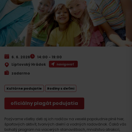
6. 6. 2026
14:00 - 19:00
Liptovský Hrádok
navigovať
zadarmo
Kultúrne podujatie
Rodiny s deťmi
oficiálny plagát podujatia
Pozývame všetky deti aj ich rodičov na veselé popoludnie plné hier,
športových aktivít, tvorivých dielní a vodných radovánok. Čaká vás
bohatý program na viacerých stanovištiach, množstvo atrakcií,