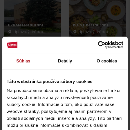
URBAN restaurant
POINT Restaurant
Liptovský Hrádok
Liptovský Hrádok
Súhlas
Detaily
O cookies
Reštaurácia Magdaleny
Táto webstránka používa súbory cookies
Zai
MaMi style Reštaurácia
Liptovský Hrádok
Podtureň
Na prispôsobenie obsahu a reklám, poskytovanie funkcií
sociálnych médií a analýzu návštevnosti používame
súbory cookie. Informácie o tom, ako používate naše
všetky miesta kde jesť a piť
webové stránky, poskytujeme aj našim partnerom v
oblasti sociálnych médií, inzercie a analýzy. Títo partneri
môžu príslušné informácie skombinovať s ďalšími