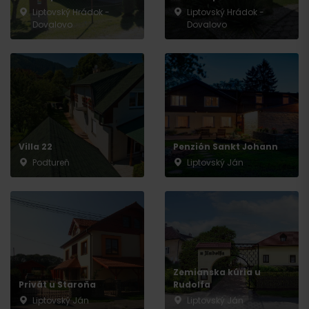
Liptovský Hrádok -
Liptovský Hrádok -
Dovalovo
Dovalovo
Villa 22
Penzión Sankt Johann
Podtureň
Liptovský Ján
Zemianska kúria u
Privát u Staroňa
Rudolfa
Liptovský Ján
Liptovský Ján