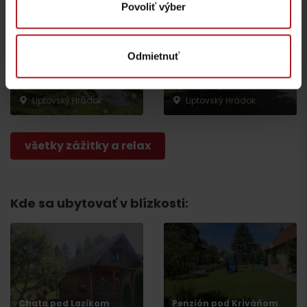
Povoliť výber
Odmietnuť
Arborétum
Lipová alej
Liptovský Hrádok
Liptovský Hrádok
všetky zážitky a relax
Kde sa ubytovať v blízkosti:
Odchod
Chata pod Lazíkom
Penzión pod Kriváňom