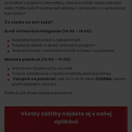
animátori a príjemná atmosféra, v ktorej si každý nájde niečo pre
seba. Príďte osláviť sviatok detí aktívne, s úsmevom a v spoločnosti
kamarátov!
Čo všetko na deti čaká?
Areál reštaurácie Haliganda (14:00 – 19:00):
Bezplatné športoviská a detské ihriská
Pohybové aktivity a skvelý animačný program
Skákacie hrady, maľovanie na tvár a účesy na počkanie
Mestská plaváreň (14:00 – 17:00):
Animácie v bazéne a hry vo vode
Tvorivé, vzdelávacie a športové aktivity pred plavárňou
Vstupné na plaváreň:
deti od 0 do 15 rokov
ZDARMA
, ostatní
podľa platného cenníka.
Príďte si užiť skvelé detské popoludnie!
Všetky zážitky nájdete aj v našej
aplikácii