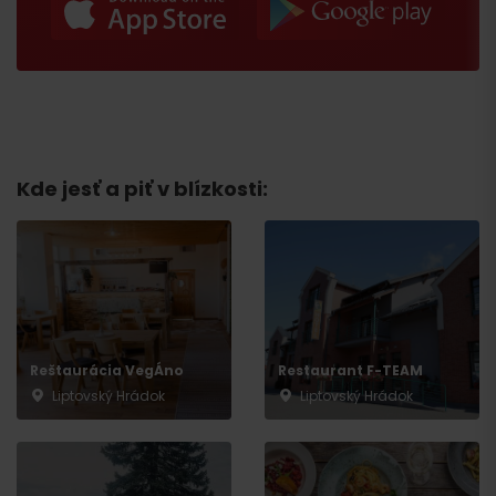
Kde jesť a piť v blízkosti:
Príchod
Reštaurácia VegÁno
Restaurant F-TEAM
Liptovský Hrádok
Liptovský Hrádok