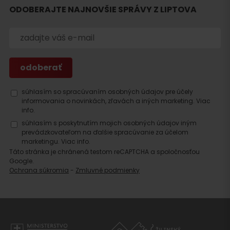
Hľadať
ODOBERAJTE NAJNOVŠIE SPRÁVY Z LIPTOVA
ubytovanie
súhlasím so spracúvaním osobných údajov pre účely
informovania o novinkách, zľavách a iných marketing.
Viac
info.
súhlasím s poskytnutím mojich osobných údajov iným
prevádzkovateľom na ďalšie spracúvanie za účelom
marketingu.
Viac info.
Táto stránka je chránená testom reCAPTCHA a spoločnosťou
Google.
Ochrana súkromia
-
Zmluvné podmienky