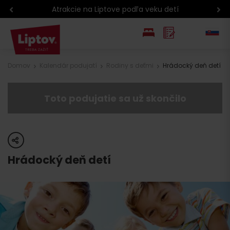
Atrakcie na Liptove podľa veku detí
EN
Domov
Kalendár podujatí
Rodiny s deťmi
Hrádocký deň detí
PL
Toto podujatie sa už skončilo
share
Hrádocký deň detí