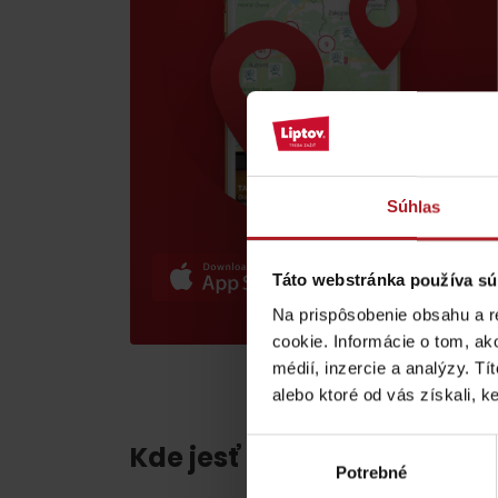
poklad? Nájdi ho s
Liptov Region Card!
VŠETKY ČLÁNKY
Súhlas
Táto webstránka používa sú
VŠETKY ČLÁNKY
Na prispôsobenie obsahu a r
cookie. Informácie o tom, ak
médií, inzercie a analýzy. Tí
Počasie a kamery
alebo ktoré od vás získali, ke
Výber
Kde jesť a piť v blízkosti:
podľa veku detí
Potrebné
súhlasu