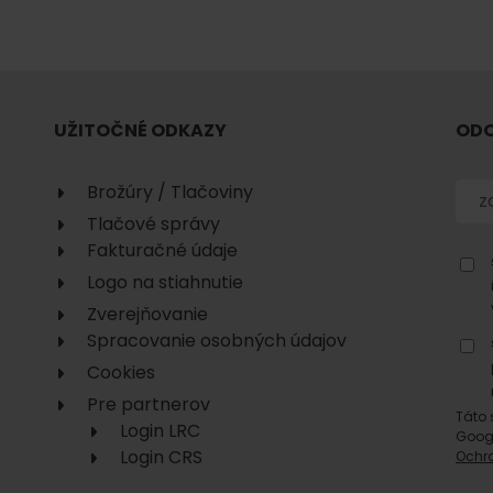
No data found for this source.
UŽITOČNÉ ODKAZY
ODO
Brožúry / Tlačoviny
Tlačové správy
Fakturačné údaje
No data found for this source.
No data
Logo na stiahnutie
Zverejňovanie
Spracovanie osobných údajov
Cookies
Pre partnerov
Táto 
Login LRC
Goog
No data found for this source.
Login CRS
Ochr