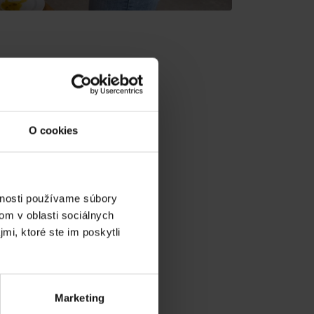
O cookies
vnosti používame súbory
om v oblasti sociálnych
mi, ktoré ste im poskytli
v blízkosti:
Marketing