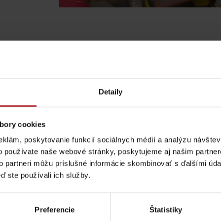
Detaily
bory cookies
eklám, poskytovanie funkcií sociálnych médií a analýzu návšte
o používate naše webové stránky, poskytujeme aj našim partner
to partneri môžu príslušné informácie skombinovať s ďalšími údaj
Pravidlá pobytu na
Poistenie záchrany
ď ste používali ich služby.
horách
zadarmo s Generali
Aktivity a relax 
podľa ročného obdobia
Preferencie
Štatistiky