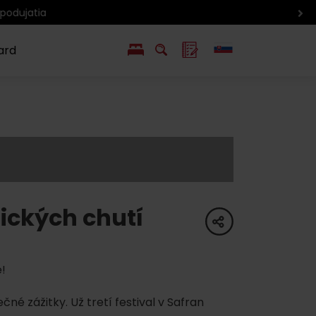
ard
EN
PL
ý
y s Liptov Region Card
Chute a život
Liptova
dických chutí
share
e!
né zážitky. Už tretí festival v Safran