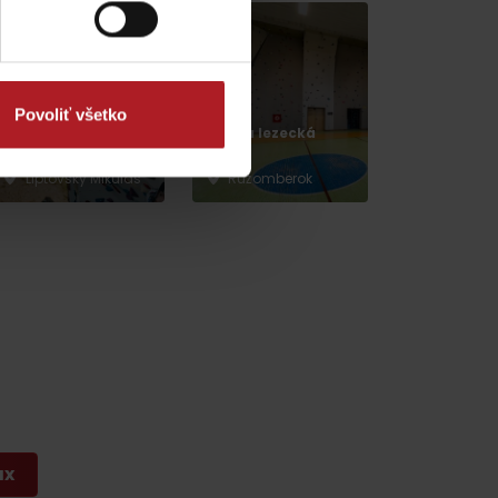
Povoliť všetko
FUN Center –
Umelá lezecká
Demänová rezort
stena
Liptovský Mikuláš
Ružomberok
dia
ax