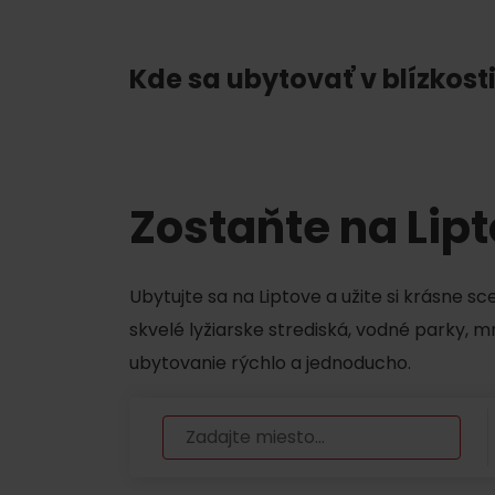
Chaty a útulne
Kde sa ubytovať v blízkosti
TOP ATRAKCIE
Potrebuješ požičať lyže alebo bicykel?
Požičovne
Zostaňte na Lip
Servisy
Ubytujte sa na Liptove a užite si krásne s
skvelé lyžiarske strediská, vodné parky, 
VIAC O NEPOZNANÝCH MIESTACH LIP
ubytovanie rýchlo a jednoducho.