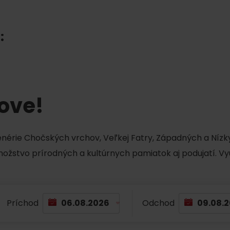
Liptovské tradície
Pramene a vodopád
:
tove!
cenérie Chočských vrchov, Veľkej Fatry, Západných a Nízky
množstvo prírodných a kultúrnych pamiatok aj podujatí. Vy
TOVA
Príchod
Odchod