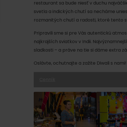
AUG
restaurant sa bude niesť v duchu najväčšieh
Demänovská dolina
08.
Leto pod Chopkom
svetla a indických chutí sa necháme unies
ZOZNAM INFOCENTIER
rozmanitých chutí a radosti, ktoré tento s
Program pre zamestnancov
Pripravili sme si pre Vás autentickú atmo
 REGIÓNE
ŠETKY PODUJATIA
Konferenčné priestory
najkrajších sviatkov v Indii. Najvýznamne
sladkosti – a práve na tie si dáme extra z
Zimné športy
Teambuildingy
Vyber si typ zážit
Oslávte, ochutnajte a zažite Diwali s nami!
Lyžovanie
Všetky
Skialpinizmus
Vodné parky
Cenník
Bežkovanie
Wellness a s
Vodné aktivi
Zimná turistika
História a ku