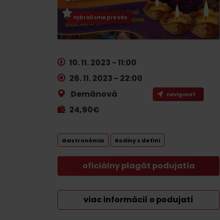
Plánovanie pre firmy
Vybrali sme pre vás
Naplánuj si dovolenku
VIAC O
V
10. 11. 2023 - 11:00
Plánovač
26. 11. 2023 - 22:00
Pobytové balíky
Demänová
Letné športy
navigovať
Rezervuj si izby
24,90€
Turistika
Kempovanie
Cyklistika
Gastronómia
Rodiny s deťmi
So zvieratkami
Lezenie
So zľavami
oficiálny plagát podujatia
Vodné športy
Nordic walking
viac informácií o podujatí