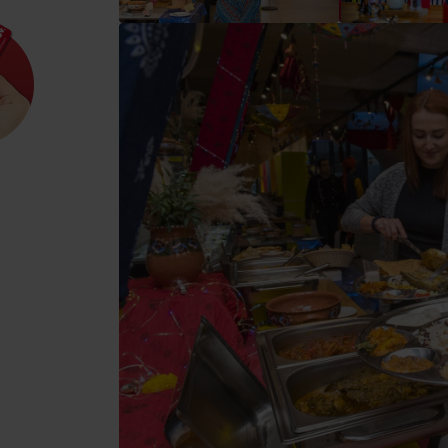
Kde sa nachádza
Voda, sneh a aktivit
poklad? Nájdi ho s
Liptov Region Card!
d for this source.
Voda, sneh a aktivit