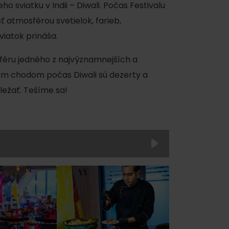
o sviatku v Indii – Diwali. Počas Festivalu
ť atmosférou svetielok, farieb,
viatok prináša.
sféru jedného z najvýznamnejších a
jším chodom počas Diwali sú dezerty a
áležať. Tešíme sa!
ku
pa
ty
ltúra