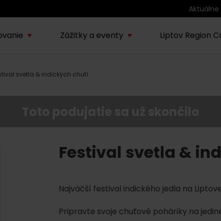
Aktuálne podujatia
ovanie
Zážitky a eventy
Liptov Region C
stival svetla & indických chutí
Kúpele Lúčky
AUG
rmácie o regióne
Sprievodcovské služby na
Nepoznan
Zľav
Lúčanské kúpeľné leto
08.
ov
Liptove
Liptov
2026
Toto podujatie sa už skončilo
SEP
Región Liptov
20.
Cvyklo pohár 2026
Festival svetla & in
Vodný park Tatralandia
AUG
Tropická noc v
15.
Najväčší festival indického jedla na Liptov
Tatralandii – letný
špeciál
Pripravte svoje chuťové poháriky na jedineč