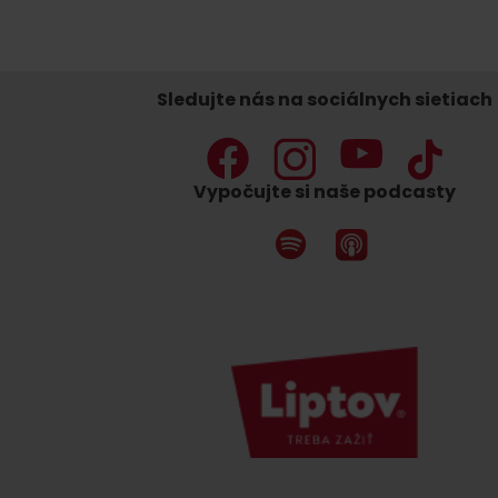
Sledujte nás na sociálnych sietiach
Nemáš auto a potrebuješ zviesť?
Mara Bus
Ski&Aqua Bus
Vypočujte si naše podcasty
Autobusová
Vlaková
Letecká
Taxi