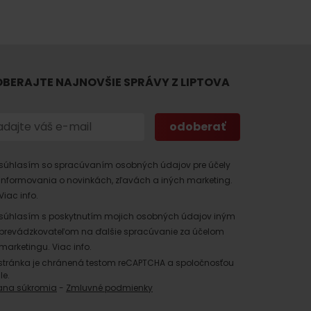
BERAJTE NAJNOVŠIE SPRÁVY Z LIPTOVA
 found for this source.
súhlasím so spracúvaním osobných údajov pre účely
informovania o novinkách, zľavách a iných marketing.
Viac info.
súhlasím s poskytnutím mojich osobných údajov iným
prevádzkovateľom na ďalšie spracúvanie za účelom
marketingu.
Viac info.
stránka je chránená testom reCAPTCHA a spoločnosťou
le.
ana súkromia
-
Zmluvné podmienky