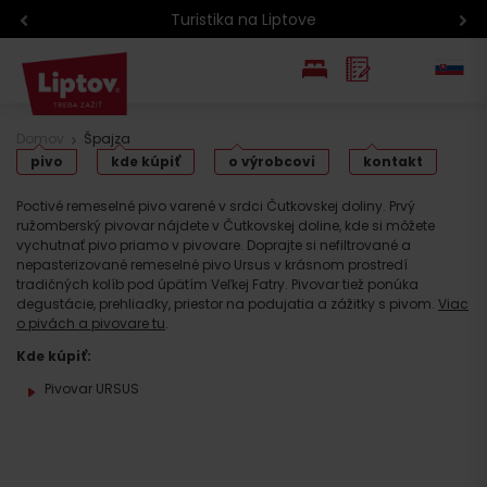
Atrakcie na Liptove podľa veku detí
EN
Domov
Špajza
pivo
kde kúpiť
o výrobcovi
kontakt
PL
Poctivé remeselné pivo varené v srdci Čutkovskej doliny. Prvý
ružomberský pivovar nájdete v Čutkovskej doline, kde si môžete
vychutnať pivo priamo v pivovare. Doprajte si nefiltrované a
nepasterizované remeselné pivo Ursus v krásnom prostredí
tradičných kolíb pod úpätím Veľkej Fatry. Pivovar tiež ponúka
degustácie, prehliadky, priestor na podujatia a zážitky s pivom.
Viac
o pivách a pivovare tu
.
Kde kúpiť:
Pivovar URSUS