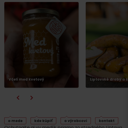
Včelí med kvetový
Liptovské droby a š
o mede
kde kúpiť
o výrobcovi
kontakt
Ochutnajte aj vy medík priamo zo stredného Liptova.