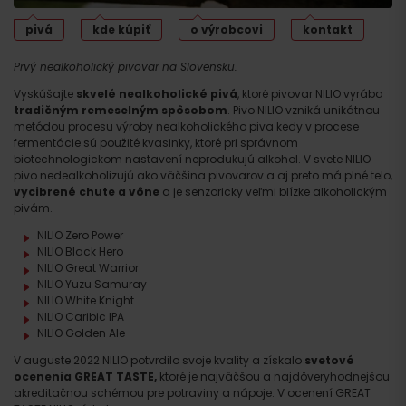
pivá
kde kúpiť
o výrobcovi
kontakt
Prvý nealkoholický pivovar na Slovensku.
Vyskúšajte
skvelé nealkoholické pivá
, ktoré pivovar NILIO vyrába
tradičným remeselným spôsobom
. Pivo NILIO vzniká unikátnou
metódou procesu výroby nealkoholického piva kedy v procese
fermentácie sú použité kvasinky, ktoré pri správnom
biotechnologickom nastavení neprodukujú alkohol. V svete NILIO
pivo nedealkoholizujú ako väčšina pivovarov a aj preto má plné telo,
vycibrené chute a vône
a je senzoricky veľmi blízke alkoholickým
pivám.
NILIO Zero Power
NILIO Black Hero
NILIO Great Warrior
NILIO Yuzu Samuray
NILIO White Knight
NILIO Caribic IPA
NILIO Golden Ale
V auguste 2022 NILIO potvrdilo svoje kvality a získalo
svetové
ocenenia GREAT TASTE,
ktoré je najväčšou a najdôveryhodnejšou
akreditačnou schémou pre potraviny a nápoje. V ocenení GREAT