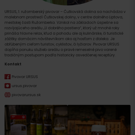
URSUS, 1. ružomberský pivovar – Čutkovská dolina sa nachádza v
malebnom prostredí Čutkovskej doliny, v centre dolného Liptova,
mestskej časti Ružomberka. Vznikol na základoch úspešne sa
rozvíjajúceho areálu „U dobrého pastiera“, ktorý už mnohé roky
prináša hlavne relax, kľud a pohodu ale aj kulinárske, či turistické
zážitky domácim návštevníkom ako aj hosťom z ďaleka. Je
obľúbeným cieľom turistov, cyklistov, či lyžiarov. Pivovar URSUS
dopĺňa ponuku služieb areálu o pravé remeselné pivo varené
tradičným postupom podľa historicky osvedčenej receptúry.
Kontakt
Pivovar URSUS
ursus.pivovar
pivovarursus.sk