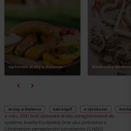
Liptovské droby a šialence
Medovníky Medon
droby a šialence
kde kúpiť
o výrobcovi
konta
V roku 2021 boli Liptovské droby zaregistrované do
systému kvality Európskej Únie ako potravina s
Chráneným zemepisným označením (CHZO).