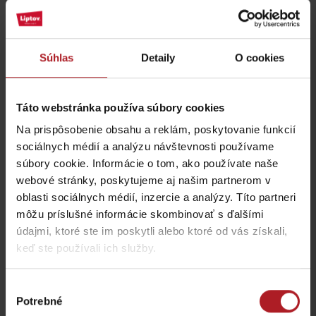
Príspevok, ktorý zdieľa Včelie kráľovstvo (@vcelie_kralovstvo)
Súhlas
Detaily
O cookies
Prosím, pre zobrazenie videa,
akceptujte cookies pre
marketing.
O Včelom kráľovstve
Táto webstránka používa súbory cookies
Na prispôsobenie obsahu a reklám, poskytovanie funkcií
sociálnych médií a analýzu návštevnosti používame
súbory cookie. Informácie o tom, ako používate naše
webové stránky, poskytujeme aj našim partnerom v
oblasti sociálnych médií, inzercie a analýzy. Títo partneri
môžu príslušné informácie skombinovať s ďalšími
údajmi, ktoré ste im poskytli alebo ktoré od vás získali,
keď ste používali ich služby.
Výber
Potrebné
súhlasu