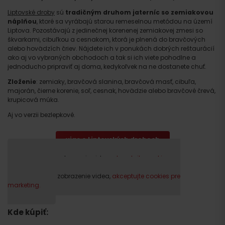
Liptovské droby
sú
tradičným druhom jaterníc so zemiakovou
náplňou
, ktoré sa vyrábajú starou remeselnou metódou na území
Liptova. Pozostávajú z jedinečnej korenenej zemiakovej zmesi so
škvarkami, cibuľkou a cesnakom, ktorá je plnená do bravčových
alebo hovädzích čriev. Nájdete ich v ponukách dobrých reštaurácií
ako aj vo vybraných obchodoch a tak si ich viete pohodlne a
jednoducho pripraviť aj doma, kedykoľvek na ne dostanete chuť.
Zloženie
: zemiaky, bravčová slanina, bravčová masť, cibuľa,
majorán, čierne korenie, soľ, cesnak, hovädzie alebo bravčové črevá,
krupicová múka.
Aj vo verzii bezlepkové.
viac o Liptovských droboch
Prosím, pre zobrazenie videa,
akceptujte cookies pre
marketing.
Prosím, pre zobrazenie videa,
akceptujte cookies pre
marketing.
Kde kúpiť: