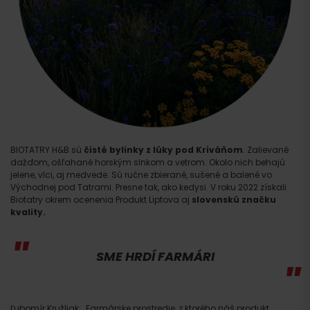
BIOTATRY H&B sú
čisté bylinky z lúky pod Kriváňom
. Zalievané
dažďom, ošľahané horským slnkom a vetrom. Okolo nich behajú
jelene, vlci, aj medvede. Sú ručne zbierané, sušené a balené vo
Východnej pod Tatrami. Presne tak, ako kedysi. V roku 2022 získali
Biotatry okrem ocenenia Produkt Liptova aj
slovenskú značku
kvality.
SME HRDÍ FARMÁRI
Ľubomír Kružliak: „Farmárske prostredie, z ktorého náš produkt