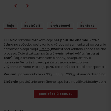
čaje
kde kúpiť
o výrobcovi
kontakt
100 % bio prírodné bylinkové čaje
bez použitia chémie
. Vďaka
šetrnému spôsobu pestovania a výrobe od semienka až po balenie
samotného čaju majú
Biotatry
kvalitu
pod kontrolou počas celého
procesu. Čaje si tak zachovávajú
výnimočnú vôňu, farbu aj
chuť.
Čaj je pre nich symbolom slobody, pokoja, čistoty a
harmónie. Veria, že človeku prináša vyrovnanie už prvým
vdýchnutím vône. Pitie čaju je zážitok, ktorý spája ľudí od nepamäti.
Variant:
papierové balenie 30g – 100g – 200g/ sklenená dóza 50g
Zloženie
: pre zloženie konkrétneho typu čaju navštívte
biotatry.com
pozrieť celú ponuku