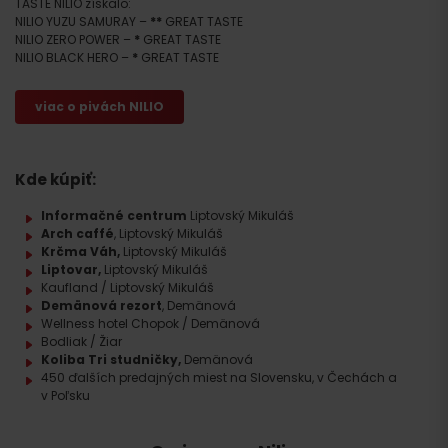
TASTE NILIO získalo:
NILIO YUZU SAMURAY –
**
GREAT TASTE
NILIO ZERO POWER –
*
GREAT TASTE
NILIO BLACK HERO –
*
GREAT TASTE
viac o pivách NILIO
Kde kúpiť:
Informačné centrum
Liptovský Mikuláš
Arch caffé
, Liptovský Mikuláš
Krčma Váh
,
Liptovský Mikuláš
Liptovar
,
Liptovský Mikuláš
Kaufland / Liptovský Mikuláš
Demänová rezort
, Demänová
Wellness hotel Chopok / Demänová
Bodliak / Žiar
Koliba Tri studničky
,
Demänová
450 ďalších predajných miest na Slovensku, v Čechách a
v Poľsku