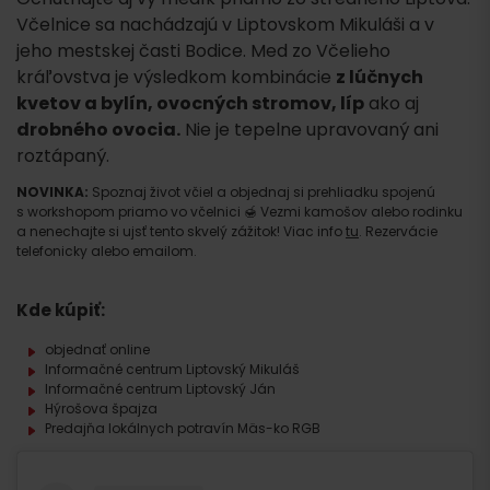
Včelnice sa nachádzajú v Liptovskom Mikuláši a v
jeho mestskej časti Bodice. Med zo Včelieho
kráľovstva je výsledkom kombinácie
z lúčnych
kvetov a bylín, ovocných stromov, líp
ako aj
drobného ovocia.
Nie je tepelne upravovaný ani
roztápaný.
NOVINKA:
Spoznaj život včiel a objednaj si prehliadku spojenú
s workshopom priamo vo včelnici 🍯 Vezmi kamošov alebo rodinku
a nenechajte si ujsť tento skvelý zážitok! Viac info
tu
. Rezervácie
telefonicky alebo emailom.
Kde kúpiť:
objednať online
Informačné centrum Liptovský Mikuláš
Informačné centrum Liptovský Ján
Hýrošova špajza
Predajňa lokálnych potravín Mäs-ko RGB