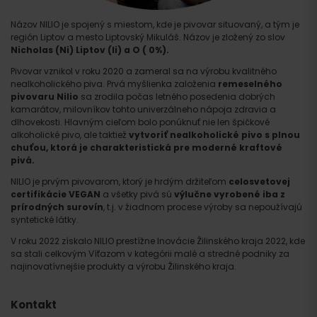
Názov NILIO je spojený s miestom, kde je pivovar situovaný, a tým je
región Liptov a mesto Liptovský Mikuláš. Názov je zložený zo slov
Nicholas (Ni) Liptov (li) a O ( 0%).
Pivovar vznikol v roku 2020 a zameral sa na výrobu kvalitného
nealkoholického piva. Prvá myšlienka založenia
remeselného
pivovaru
Nilio
sa zrodila počas letného posedenia dobrých
kamarátov, milovníkov tohto univerzálneho nápoja zdravia a
dlhovekosti. Hlavným cieľom bolo ponúknuť nie len špičkové
alkoholické pivo, ale taktiež
vytvoriť nealkoholické pivo s plnou
chuťou, ktorá je charakteristická pre moderné kraftové
pivá.
NILIO je prvým pivovarom, ktorý je hrdým držiteľom
celosvetovej
certifikácie VEGAN
a všetky pivá sú
výlučne vyrobené iba z
prírodných surovín
, t.j. v žiadnom procese výroby sa nepoužívajú
syntetické látky.
V roku 2022 získalo NILIO prestížne Inovácie Žilinského kraja 2022, kde
sa stali celkovým Víťazom v kategórii malé a stredné podniky za
najinovatívnejšie produkty a výrobu Žilinského kraja.
Kontakt