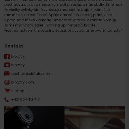
pochádza a práca miestnych ľudí si zaslúžia náš obdiv. Sme hrdí,
že všetky bylinky, ktoré vypestujeme, pochádzajú z jedinečnej
farmárskej oblasti Tatier. Spája nás vášeň k našej práci, viera
v produkt a láska k prírode. Sme čestní a féroví k zákazníkom aj
zamestnancom, záleží nám na úprimnosti a kvalite.
Prostredníctvom tímovosti a súdržnosti vytvárame trvalé hodnoty.“
Kontakt
biotatry
biotatry
obchod@biotatry.com
biotatry.com
e-shop
+421 904 413 710