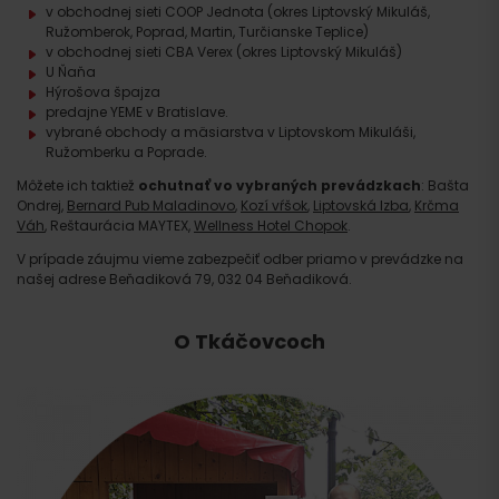
v obchodnej sieti
COOP Jednota
(okres Liptovský Mikuláš,
Ružomberok, Poprad, Martin, Turčianske Teplice)
v obchodnej sieti
CBA Verex
(okres Liptovský Mikuláš)
U Ňaňa
Hýrošova špajza
predajne YEME
v Bratislave.
vybrané obchody a mäsiarstva v Liptovskom Mikuláši,
Ružomberku a Poprade.
​Môžete ich taktiež
ochutnať vo vybraných prevádzkach
: Bašta
Ondrej,
Bernard Pub Maladinovo
,
Kozí vŕšok
,
Liptovská Izba
,
Krčma
Váh
, Reštaurácia MAYTEX,
Wellness Hotel Chopok
.
V prípade záujmu vieme zabezpečiť odber priamo v prevádzke na
našej adrese Beňadiková 79, 032 04 Beňadiková.
O Tkáčovcoch