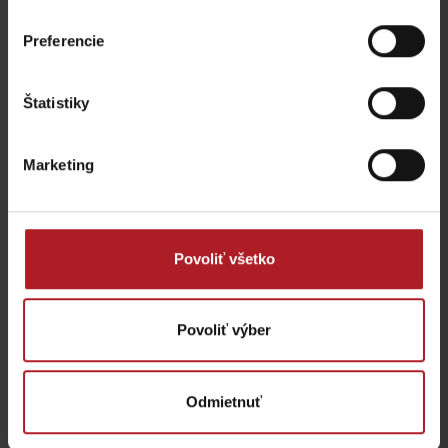
Preferencie
Štatistiky
Marketing
Ľubomír a Nicole Sovovci vyvracajú tvrdenia, že
mladá generácia
nemá vzťah k včelárstvu a tradičným hodnotám. Včelári, ktorí sa
svojim odhodlaním a prístupom neboja používať
moderné
spôsoby
, ako osloviť zákazníkov a
šíriť osvetu
o liptovskom
Povoliť všetko
mede
. Krok po kroku, od roku 2018 sa ako hobby včelári úspešne
presadzujú a napĺňajú víziu udržateľného rastu.
Kontakt
Povoliť výber
Včelie kráľovstvo
vcelie_kralovstvo
Odmietnuť
e-shop