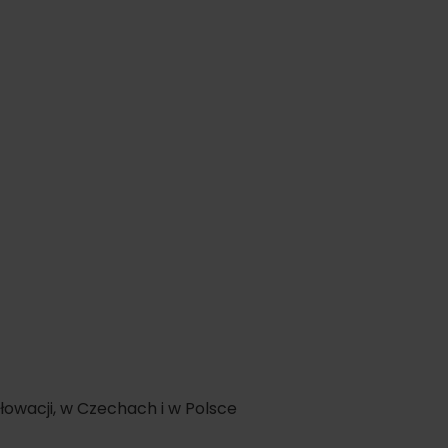
d for this source.
owacji, w Czechach i w Polsce