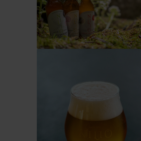
Nie masz samochodu i potrzebujesz
podwózki?
Ski&AquaBus
Transport lotniczy
Usługi taksówkowe
Transport autobusowy
Transport kolejowy
No data foun