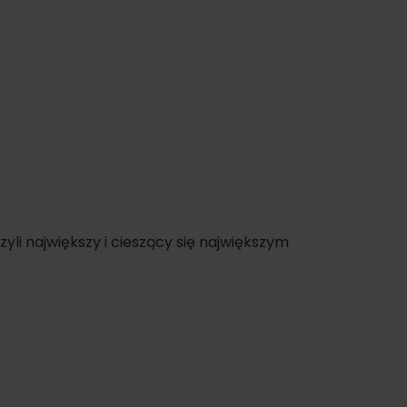
oświadczenia
czyli największy i cieszący się największym
pa
dne
ltura