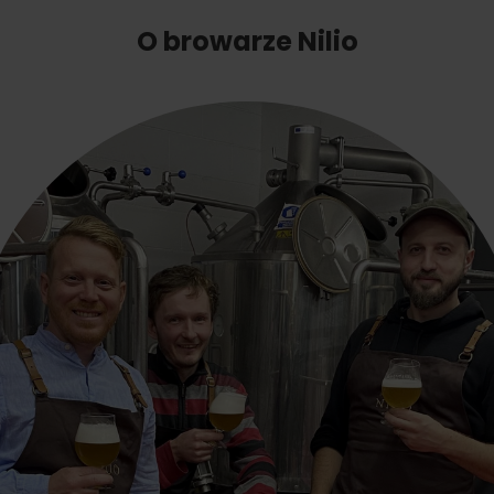
O browarze Nilio
Zasady przebywania w
Ratownictwo
górach
ubezpieczeniowe w
górach z Liptov Regi
Card i Generali