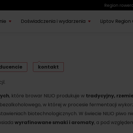
Region rowerowy
nie
Doświadczenia i wydarzenia
Liptov Region
Park wodny Bešeňová
SIE
rmacje o
Liptowskie
Region
Kompas
Nieznany
Tatr
Noce rytuałów
22.
onie Liptów
muzeum
rowerowy
historyczny
Liptów
eks
saunowych
ducencie
kontakt
Vodný park Tatralandia
LIP
Tropikalna noc w
ji.
04.
Tatralandii – letnia
edycja specjalna
wych
, które browar NILIO produkuje w
tradycyjny, rzemi
a bezalkoholowego, w której w procesie fermentacji wykor
SIE
Demänovská dolina
tawieniach biotechnologicznych. W świecie NILIO piwo nie
08.
Lato pod Chopokiem
posiada
wyrafinowane smaki i aromaty
, a pod względe