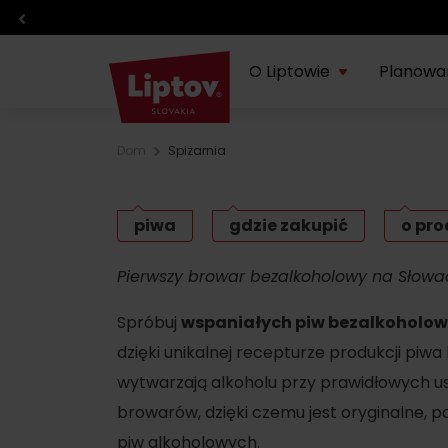
O Liptowie
Planowa
Dom
Spiżarnia
O regionie
Planowanie wakacji
Doświadczenia
Info
regi
TOP z regionu
TOP atrakcje
Sport
piwa
gdzie zakupić
o pro
Blog
Transport
Eventy
Pierwszy browar bezalkoholowy na Słowac
O VisitLiptov
Pogoda i kamery
Gdzie zjeść i wypić
Spróbuj
wspaniałych piw bezalkoholo
dzięki unikalnej recepturze produkcji piw
Centra informacyjne
Liptów z dziećmi
wytwarzają alkoholu przy prawidłowych us
Wynajem i usługi
Produkt Liptowa
browarów, dzięki czemu jest oryginalne, 
piw alkoholowych.