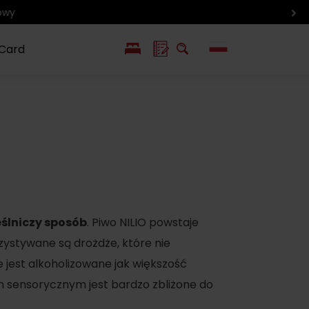
 Card
EN
SK
ín i inne
Smaki i życie
Wlkolinec –
pozycje
Liptowa
Zabytek
UNESCO
eślniczy sposób
. Piwo NILIO powstaje
zystywane są drożdże, które nie
 jest alkoholizowane jak większość
m sensorycznym jest bardzo zbliżone do