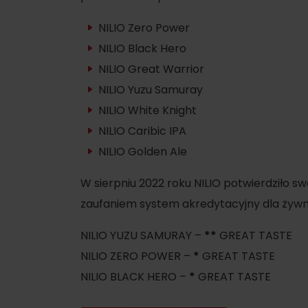
Planowanie dla firm
NILIO Zero Power
NILIO Black Hero
NILIO Great Warrior
Zaplanuj wakacje
WIĘCEJ
W
NILIO Yuzu Samuray
Planowanie wakacji
NILIO White Knight
Letnie sporty
Zarezerwuj pokoje
NILIO Caribic IPA
Kemping
NILIO Golden Ale
Turystyka
Ze zwierzętami
Kolarstwo
W sierpniu 2022 roku NILIO potwierdziło sw
Ze zniżkami
zaufaniem system akredytacyjny dla żywno
Wspinaczka
NILIO YUZU SAMURAY –
**
GREAT TASTE
Sporty wodne
NILIO ZERO POWER –
*
GREAT TASTE
Nordic walking
NILIO BLACK HERO –
*
GREAT TASTE