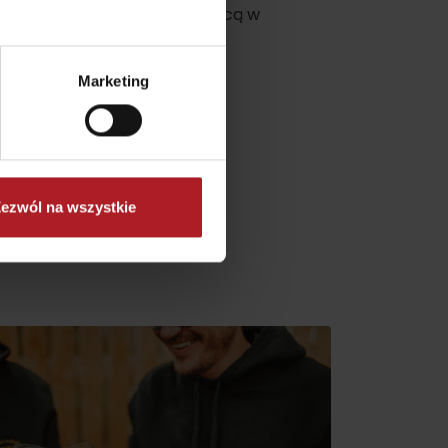
by
dzie zostało jedynym zwycięzcą w
wództwie żylińskim.
Marketing
ezwól na wszystkie
No data found for this source.