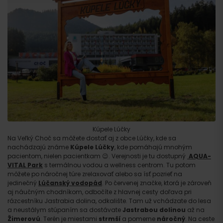
Kúpele Lúčky
Na Veľký Choč sa môžete dostať aj z obce Lúčky, kde sa
nachádzajú známe
Kúpele Lúčky
, kde pomáhajú mnohým
pacientom, nielen pacientkam 😉. Verejnosti je tu dostupný
AQUA-
VITAL Park
s termálnou vodou a wellness centrom. Tu potom
môžete po náročnej túre zrelaxovať alebo sa ísť pozrieť na
jedinečný
Lúčanský vodopád
. Po červenej značke, ktorá je zároveň
aj náučným chodníkom, odbočíte z hlavnej cesty doľava pri
rázcestníku Jastrabia dolina, odkalište. Tam už vchádzate do lesa
a neustálym stúpaním sa dostávate
Jastrabou dolinou
až na
Žimerovú
. Terén je miestami
strmší
a pomerne
náročný
. Na ceste