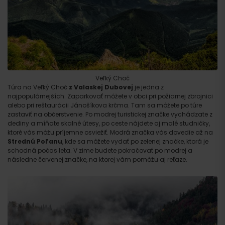
Veľký Choč
Túra na Veľký Choč
z Valaskej Dubovej
je jedna z
najpopulárnejších. Zaparkovať môžete v obci pri požiarnej zbrojnici
alebo pri reštaurácii Jánošíkova krčma. Tam sa môžete po túre
zastaviť na občerstvenie. Po modrej turistickej značke vychádzate z
dediny a míňate skalné útesy, po ceste nájdete aj malé studničky,
ktoré vás môžu príjemne osviežiť. Modrá značka vás dovedie až na
Strednú Poľanu
, kde sa môžete vydať po zelenej značke, ktorá je
schodná počas leta. V zime budete pokračovať po modrej a
následne červenej značke, na ktorej vám pomôžu aj reťaze.