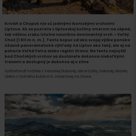
Kriváň a Chopok nie sú jedinými ikonickými vrcholmi
Liptova. Ak sa pozriete z liptovskej kotliny smerom na západ,
tak vášmu zraku istotne neunikne dominantný vrch – Veľký
Choč (1 611 m n. m.). Tento kopec vďaka svojej výške ponúka
úžasné panoramatické výhľady na Liptov ako taký, ale aj na
pohorie Veľká Fatra alebo región Orava. Na tento najvyšší
bod Chočských vrchov sa dostanete dokonca niekoľkými
trasami a dostupný je dokonca aj v zime
Vyštartovať môžete z Valaskej Dubovej, obce Lúčky, Liskovej, Likavky
alebo z Vyšného Kubína či Jasenovej na Orave.