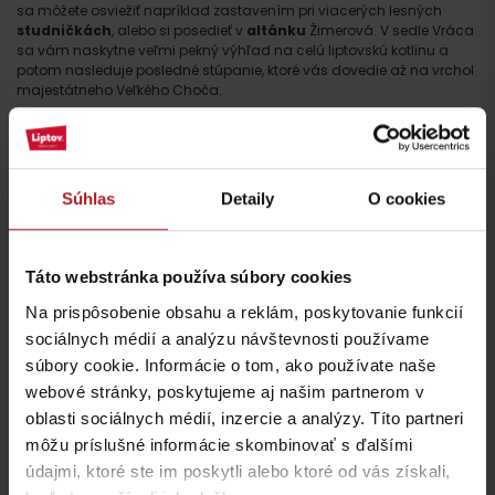
sa môžete osviežiť napríklad zastavením pri viacerých lesných
studničkách
, alebo si posedieť v
altánku
Žimerová. V sedle Vráca
sa vám naskytne veľmi pekný výhľad na celú liptovskú kotlinu a
potom nasleduje posledné stúpanie, ktoré vás dovedie až na vrchol
majestátneho Veľkého Choča.
viac o trase
Súhlas
Detaily
O cookies
Táto webstránka používa súbory cookies
Na prispôsobenie obsahu a reklám, poskytovanie funkcií
sociálnych médií a analýzu návštevnosti používame
súbory cookie. Informácie o tom, ako používate naše
webové stránky, poskytujeme aj našim partnerom v
oblasti sociálnych médií, inzercie a analýzy. Títo partneri
môžu príslušné informácie skombinovať s ďalšími
údajmi, ktoré ste im poskytli alebo ktoré od vás získali,
Zimný výhľad z Veľkého Choča