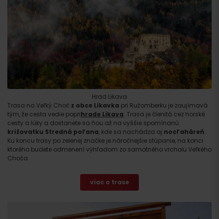
Hrad Likava
Trasa na Veľký Choč
z obce Likavka
pri Ružomberku je zaujímavá
tým, že cesta vedie popri
hrade Likava
. Trasa je členitá cez horské
cesty a lúky a dostanete sa ňou až na vyššie spomínanú
križovatku Stredná poľana
, kde sa nachádza aj
nocľaháreň
.
Ku koncu trasy po zelenej značke je náročnejšie stúpanie, na konci
ktorého budete odmenení výhľadom zo samotného vrcholu Veľkého
Choča.
viac o trase