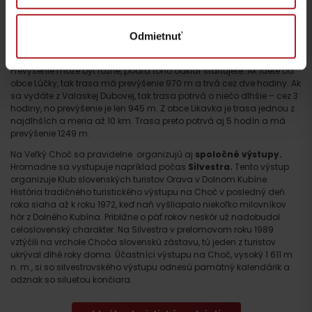
Odmietnuť
Turistika na Veľký Choč
Náročnosť trasy na Veľký Choč
je stredná s veľkým prevýšením.
Prevýšenie môže byť rôzne, podľa toho odkiaľ štartujete. Ak idete od
obce Lúčky, tak trasa má prevýšenie 970 m a trvá cez dve hodiny. Ak
sa vydáte z Valaskej Dubovej, tak trasa potrvá o niečo dlhšie – cez 3
hodiny, no prevýšenie je len 945 m. Z obce Likavka je trasa jednou z
najdlhších a meria až 10 km. Trasa preto potrvá aj 5 hodín a má
prevýšenie 1249 m.
Na Veľký Choč sa pravidelne organizujú aj
spoločné výstupy.
Hromadne sa vystupuje napríklad počas
Silvestra.
Tento výstup
organizuje Klub slovenských turistov Orava v Dolnom Kubíne.
História tradičného turistického výstupu na Choč v posledný deň
roka siaha až k roku 1972, keď naň vyšliapalo niekoľko milovníkov
hôr z Dolného Kubína. Približne o päť rokov neskôr už nadobudol
celoslovenský charakter. Na Silvestra v prelomovom roku 1989
vztýčili na vrchole Choča slovenskú zástavu, tú jeden z turistov
ukrýval dlhé roky doma. Účastníci výstupu na Choč, vysoký 1 611 m
n. m., si so silvestrovského výstupu odnesú pamätný kalendárik a
odznak so siluetou končiara.