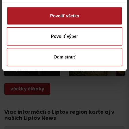
zabavia deti a oddýchnu
stromami vyrástli
si aj rodičia
monumentálne zvieratá
Jasná
Iné lokality
Povoliť všetko
Povoliť výber
Nová výstava Sanctus
Nicolaus 1286 v
Najkrajšie rodinné
Odmietnuť
Liptovskom Mikuláši vás
prechádzky na Liptove
prenesie do stredoveku
do dvoch hodín
Liptovský Mikuláš
región Liptov
všetky články
Viac informácií o Liptov region karte aj v
našich Liptov News