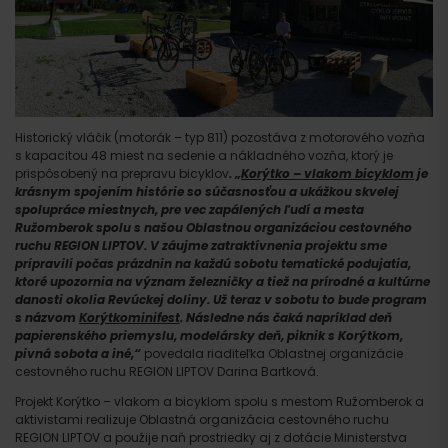
Historický vláčik (motorák – typ 811) pozostáva z motorového vozňa
s kapacitou 48 miest na sedenie a nákladného vozňa, ktorý je
prispôsobený na prepravu bicyklov
.
„
Korýtko – vlakom bicyklom
je
krásnym spojením histórie so súčasnosťou a ukážkou skvelej
spolupráce miestnych, pre vec zapálených ľudí a mesta
Ružomberok spolu s našou Oblastnou organizáciou cestovného
ruchu REGION LIPTOV. V záujme zatraktívnenia projektu sme
pripravili počas prázdnin na každú sobotu tematické podujatia,
ktoré upozornia na význam železničky a tiež na prírodné a kultúrne
danosti okolia Revúckej doliny. Už teraz v sobotu to bude program
s názvom
Korýtkominifest
. Následne nás čaká napríklad deň
papierenského priemyslu, modelársky deň, piknik s Korýtkom,
pivná sobota a iné,“
povedala riaditeľka Oblastnej organizácie
Príchod
cestovného ruchu REGION LIPTOV Darina Bartková.
Projekt Korýtko – vlakom a bicyklom spolu s mestom Ružomberok a
aktivistami realizuje Oblastná organizácia cestovného ruchu
REGION LIPTOV a použije naň prostriedky aj z dotácie Ministerstva