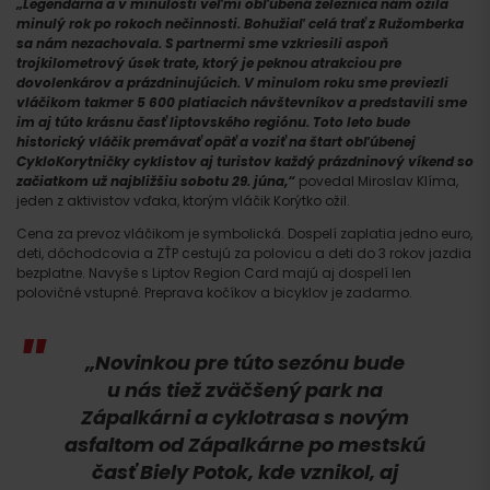
„Legendárna a v minulosti veľmi obľúbená železnica nám ožila
minulý rok po rokoch nečinnosti. Bohužiaľ celá trať z Ružomberka
sa nám nezachovala. S partnermi sme vzkriesili aspoň
trojkilometrový úsek trate, ktorý je peknou atrakciou pre
dovolenkárov a prázdninujúcich. V minulom roku sme previezli
vláčikom takmer 5 600 platiacich návštevníkov a predstavili sme
im aj túto krásnu časť liptovského regiónu. Toto leto bude
historický vláčik premávať opäť a voziť na štart obľúbenej
CykloKorytničky cyklistov aj turistov každý prázdninový víkend so
začiatkom už najbližšiu sobotu 29. júna,“
povedal Miroslav Klíma,
jeden z aktivistov vďaka, ktorým vláčik Korýtko ožil.
Cena za prevoz vláčikom je symbolická. Dospelí zaplatia jedno euro,
deti, dôchodcovia a ZŤP cestujú za polovicu a deti do 3 rokov jazdia
bezplatne. Navyše s Liptov Region Card majú aj dospelí len
polovičné vstupné. Preprava kočíkov a bicyklov je zadarmo.
„Novinkou pre túto sezónu bude
u nás tiež zväčšený park na
Zápalkárni a cyklotrasa s novým
asfaltom od Zápalkárne po mestskú
časť Biely Potok, kde vznikol, aj