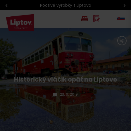
Podcasty z Liptova
EN
share
PL
Historický vláčik opäť na Liptove
23. 6. 2019