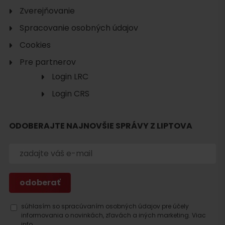
Zverejňovanie
Spracovanie osobných údajov
Cookies
Pre partnerov
Login LRC
Login CRS
Hľadať
ODOBERAJTE NAJNOVŠIE SPRÁVY Z LIPTOVA
ubytovanie
súhlasím so spracúvaním osobných údajov pre účely
informovania o novinkách, zľavách a iných marketing.
Viac
info.