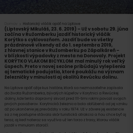
Domov
Historický vláčik opäť na Liptove
(Liptovský Mikuláš, 23. 6. 2019)
– Už v sobotu 29. júna
začína v Ružomberku jazdiť historický vláčik
Korýtko s cyklovozňom. Jazdiť bude vo všetky
prázdninové víkendy až do 1. septembra 2019,
z hlavnej stanice v Ružomberku po Zápalkáreň –
v blízkosti výpadovky z mesta na Donovaly. Projekt
KORÝTKO VLAKOM BICYKLOM mal minulý rok veľký
úspech. Preto v novej sezóne pribúdajú vylepšenia
aj tematické podujatia, ktoré poukážu na význam
železničky v minulosti aj okolitú Revúcku dolinu.
Na Liptove opäť ožije kus histórie, ktorá sa nezmazateľne zapísala
do života Ružomberka, bývalých kúpeľov v Korytnici a Revúckej
doliny, kde tento dopravný skvost pred 111-timi rokmi povozil svojich
prvých pasažierov. Korytnická železnica bola obľúbená od jej vzniku
až po ukončenie jej prevádzky v roku 1974. Už v závere jej existencie
sa z nej postupne stávala skôr turistická atrakcia a ňou chce byť aj
teraz, aj keď nateraz sa využíva už len torzo z trasy, ktorou vláčik
jazdil v minulom storočí.