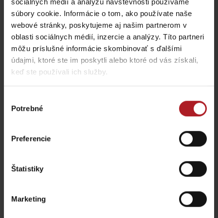
sociálnych médií a analýzu návštevnosti používame
súbory cookie. Informácie o tom, ako používate naše
webové stránky, poskytujeme aj našim partnerom v
oblasti sociálnych médií, inzercie a analýzy. Títo partneri
Nezabudnite si prečítať aj ďalšie články
môžu príslušné informácie skombinovať s ďalšími
údajmi, ktoré ste im poskytli alebo ktoré od vás získali,
keď ste používali ich služby.
Výber
Potrebné
súhlasu
Lokálne dobroty, ktoré
Chládok na Liptove
musíte na Liptove
verzus rozpálený
ochutnať
panelák
Preferencie
región Liptov
región Liptov
Štatistiky
Marketing
Leto v Demänovskej
Na Liptove pribudla
doline: Miesto, kde sa
nová atrakcia, medzi