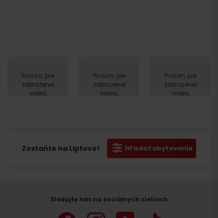
Prosím, pre
Prosím, pre
Prosím, pre
zobrazenie
zobrazenie
zobrazenie
videa,
videa,
videa,
akceptujte
akceptujte
akceptujte
cookies
cookies
cookies
pre
pre
pre
marketing.
marketing.
marketing.
Zostaňte na Liptove!
Hľadať ubytovanie
Sledujte nás na sociálnych sietiach