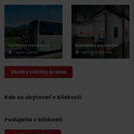
Cyklobus na Liptove
Rumanský art centre
región Liptov
Liptovský Mikuláš
Všetky zážitky a relax
Kde sa ubytovať v blízkosti:
Podujatia v blízkosti: