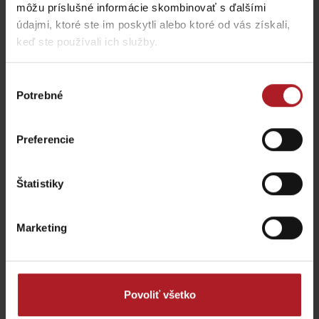
môžu príslušné informácie skombinovať s ďalšími
údajmi, ktoré ste im poskytli alebo ktoré od vás získali,
keď ste používali ich služby.
Lodenica Liptovský
Chocolaterie Caffe
Výber
Mikuláš
Central
Potrebné
súhlasu
Liptovský Mikuláš
Liptovský Mikuláš
Preferencie
Štatistiky
Yuza Restaurant
G&T Square bistro
Marketing
Liptovský Mikuláš
Liptovský Mikuláš
všetky miesta kde jesť a piť
Povoliť všetko