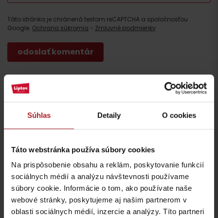
Táto stránka je chránená testom reCAPTCHA a spoločnosťou
Google.
Ochrana súkromia
-
Zmluvné podmienky
Kde jesť a piť v blízkosti:
Súhlas
Detaily
O cookies
Táto webstránka používa súbory cookies
Na prispôsobenie obsahu a reklám, poskytovanie funkcií
Reštaurácia hotela
Cukráreň a kaviareň
sociálnych médií a analýzu návštevnosti používame
Jánošík
Sonata
Liptovský Mikuláš
Liptovský Mikuláš
súbory cookie. Informácie o tom, ako používate naše
webové stránky, poskytujeme aj našim partnerom v
oblasti sociálnych médií, inzercie a analýzy. Títo partneri