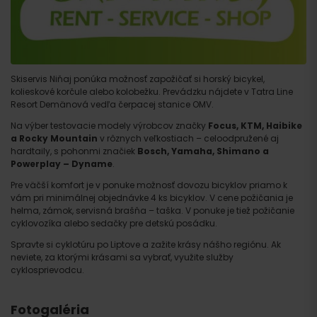
Skiservis Niňaj ponúka možnosť zapožičať si horský bicykel,
kolieskové korčule alebo kolobežku. Prevádzku nájdete v Tatra Line
Resort Demänová vedľa čerpacej stanice OMV.
Na výber testovacie modely výrobcov značky
Focus, KTM, Haibike
a Rocky Mountain
v rôznych veľkostiach – celoodpružené aj
hardtaily, s pohonmi značiek
Bosch, Yamaha, Shimano a
Powerplay – Dyname
.
Pre väčší komfort je v ponuke možnosť dovozu bicyklov priamo k
vám pri minimálnej objednávke 4 ks bicyklov. V cene požičania je
helma, zámok, servisná brašňa – taška. V ponuke je tiež požičanie
cyklovozíka alebo sedačky pre detskú posádku.
Spravte si cyklotúru po Liptove a zažite krásy nášho regiónu. Ak
neviete, za ktorými krásami sa vybrať, využite služby
cyklosprievodcu.
Fotogaléria