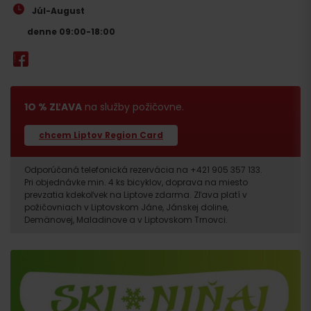
Júl-August
denne 09:00-18:00
1O % ZĽAVA
na služby požičovne.
chcem Liptov Region Card
Odporúčaná telefonická rezervácia na +421 905 357 133.
Pri objednávke min. 4 ks bicyklov, doprava na miesto
prevzatia kdekoľvek na Liptove zdarma. Zľava platí v
požičovniach v Liptovskom Jáne, Jánskej doline,
Demänovej, Maladinove a v Liptovskom Trnovci.