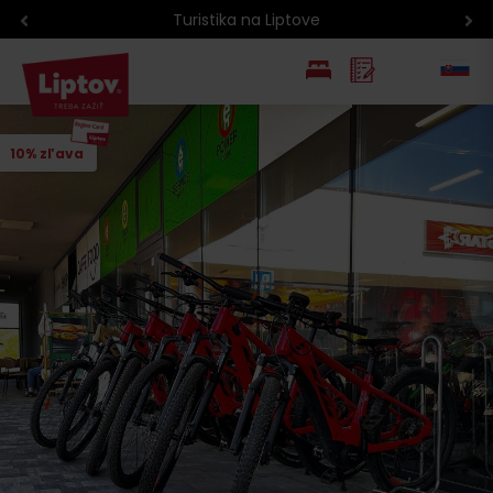
Turistika na Liptove
EN
10% zľava
PL