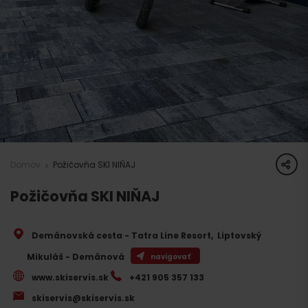
share
Domov
Požičovňa SKI NIŇAJ
Požičovňa SKI NIŇAJ
Demänovská cesta - Tatra Line Resort
,
Liptovský
Mikuláš - Demänová
navigovať
www.skiservis.sk
+421 905 357 133
skiservis@skiservis.sk