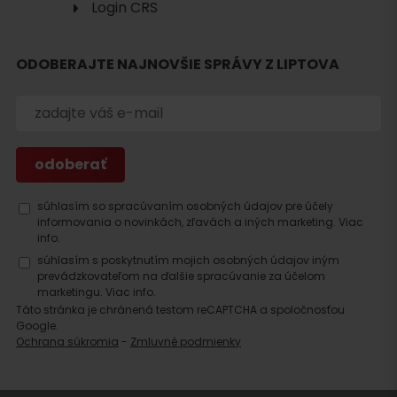
Login CRS
Hľadať
ODOBERAJTE NAJNOVŠIE SPRÁVY Z LIPTOVA
ubytovanie
súhlasím so spracúvaním osobných údajov pre účely
informovania o novinkách, zľavách a iných marketing.
Viac
info.
súhlasím s poskytnutím mojich osobných údajov iným
prevádzkovateľom na ďalšie spracúvanie za účelom
marketingu.
Viac info.
Táto stránka je chránená testom reCAPTCHA a spoločnosťou
Google.
Ochrana súkromia
-
Zmluvné podmienky