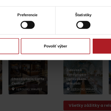
Liptovské tradície
Pramene a vodopád
Preferencie
Štatistiky
G&T Square bistro
LET BALÓNOM
Liptovský Mikuláš
Liptovský Mikuláš
Povoliť výber
TOVA
Židovská
synagóga v
Chocolaterie Caffe
Liptovskom
Central
Mikuláši
Liptovský Mikuláš
Liptovský Mikuláš
Všetky zážitky a rel