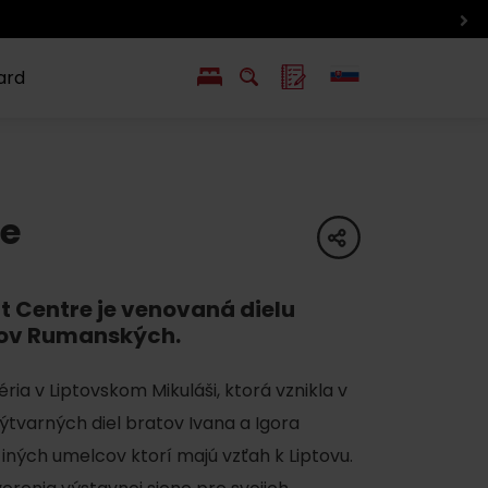
ard
EN
PL
ý
y s Liptov Region Card
Chute a život
re
Liptova
share
 Centre je venovaná dielu
rov Rumanských.
ria v Liptovskom Mikuláši, ktorá vznikla v
ýtvarných diel bratov Ivana a Igora
iných umelcov ktorí majú vzťah k Liptovu.