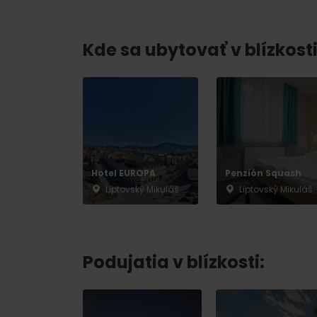
Kde sa ubytovať v blízkosti
Nemáš auto a potrebuješ zviesť?
Mara Bus
Ski&Aqua Bus
Autobusová
Vlaková
Hotel EUROPA
Penzión Squash
Liptovský Mikuláš
Liptovský Mikuláš
Letecká
Taxi
Podujatia v blízkosti: