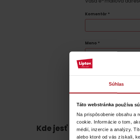
Vaša e-mailová adres
ZOZNAM ATRAKCII PRE DETI
Komentár
*
Meno
*
KAMERY
Táto stránka je chránená t
Múzeum liptovskej
Súhlas
dediny v Pribyline
O značke Produkt Liptova
Táto webstránka používa sú
Na prispôsobenie obsahu a r
ZOZNAM PRODUKTOV LIPTOVA
cookie. Informácie o tom, ak
Kde jesť a piť v blízkosti:
médií, inzercie a analýzy. Tí
alebo ktoré od vás získali, ke