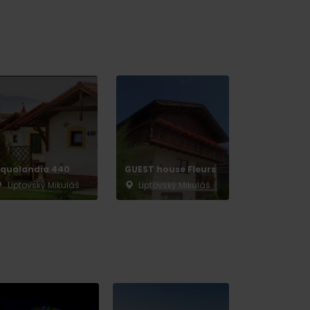
 found for this source.
qualandia 440
GUEST house Fleurs
Liptovský Mikuláš
Liptovský Mikuláš