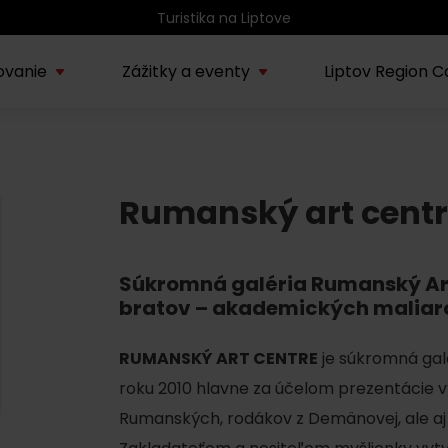
Atrakcie na Liptove podľa veku detí
ovanie
Zážitky a eventy
Liptov Region C
Kúpele Lúčky
AUG
rmácie o regióne
Sprievodcovské služby na
Nepoznan
Zľav
Lúčanské kúpeľné leto
08.
Rumanský art cent
ov
Liptove
Liptov
2026
SEP
Región Liptov
Súkromná galéria Rumanský Art
20.
Cvyklo pohár 2026
bratov – akademických malia
Vodný park Tatralandia
AUG
RUMANSKÝ ART CENTRE
je súkromná galé
Tropická noc v
15.
Tatralandii – letný
roku 2010 hlavne za účelom prezentácie v
špeciál
Rumanských, rodákov z Demänovej, ale aj 