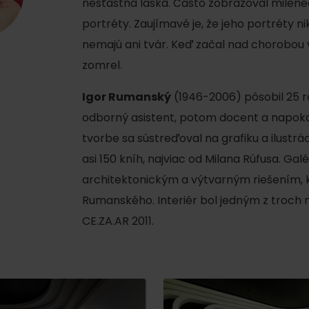
nešťastná láska. Často zobrazoval milenec
portréty. Zaujímavé je, že jeho portréty 
nemajú ani tvár. Keď začal nad chorobou v
zomrel.
Igor Rumanský
(1946-2006) pôsobil 25 r
odborný asistent, potom docent a napokon
tvorbe sa sústreďoval na grafiku a ilustrác
asi 150 kníh, najviac od Milana Rúfusa. Gal
architektonickým a výtvarným riešením, kt
Kde sa nachádza
Voda, sneh a aktivit
Rumanského. Interiér bol jedným z troch
poklad? Nájdi ho s
Liptov Region Card!
CE.ZA.AR 2011.
d for this source.
Voda, sneh a aktivit