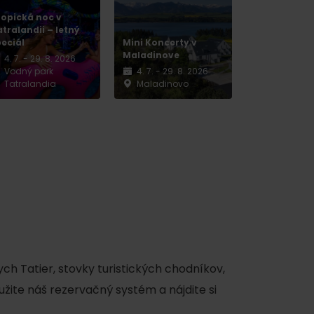
ropická noc v
tralandii – letný
peciál
Mini Koncerty v
Maladinove
4. 7. - 29. 8. 2026
Vodný park
4. 7. - 29. 8. 2026
Tatralandia
Maladinovo
ch Tatier, stovky turistických chodníkov,
užite náš rezervačný systém a nájdite si