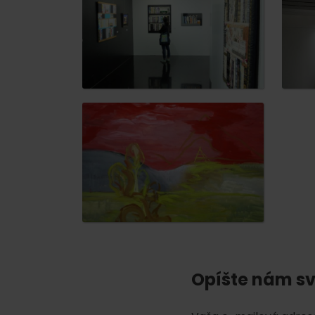
poklad? Nájdi ho s
Liptov Region Card!
VŠETKY ČLÁNKY
VŠETKY ČLÁNKY
Počasie a kamery
Opíšte nám sv
podľa veku detí