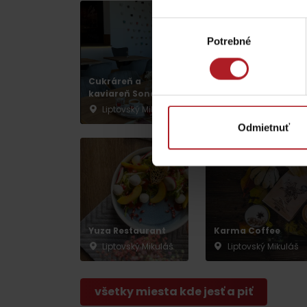
Chaty a útulne
Výber
Potrebné
súhlasu
TOP ATRAKCIE
Cukráreň a
Ligero Gurman
kaviareň Sonata
Point Cigar Lounge
Potrebuješ požičať lyže alebo bicykel?
Liptovský Mikuláš
Liptovský Mikuláš
Požičovne
Odmietnuť
Servisy
VIAC O NEPOZNANÝCH MIESTACH LIP
Yuza Restaurant
Karma Coffee
Liptovský Mikuláš
Liptovský Mikuláš
všetky miesta kde jesť a piť