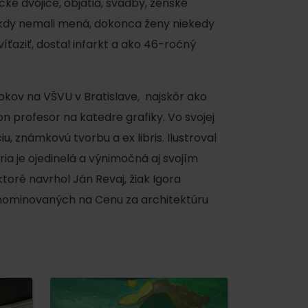
ké dvojice, objatia, svadby, ženské
nikdy nemali mená, dokonca ženy niekedy
íťaziť, dostal infarkt a ako 46-ročný
okov na VŠVU v Bratislave, najskôr ako
 profesor na katedre grafiky. Vo svojej
iu, známkovú tvorbu a ex libris. Ilustroval
éria je ojedinelá a výnimočná aj svojím
oré navrhol Ján Revaj, žiak Igora
y
 nominovaných na Cenu za architektúru
y