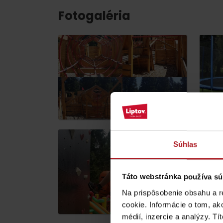
ZOZNAM ATRAKCII PRE DETI
Fotogaléria
KAMERY
Múzeum liptovskej
dediny v Pribyline
Súhlas
O značke Produkt Liptova
Táto webstránka používa sú
ZOZNAM PRODUKTOV LIPTOVA
Na prispôsobenie obsahu a r
cookie. Informácie o tom, ak
médií, inzercie a analýzy. Tí
Chaty a útulne