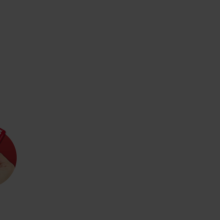
Pravidlá pobytu na
Poistenie záchrany
horách
zadarmo s Generali
podľa ročného obdobia