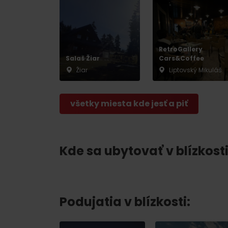
RetroGallery
Salaš Žiar
Cars&Coffee
Žiar
Liptovský Mikuláš
všetky miesta kde jesť a piť
Kde sa ubytovať v blízkosti
Podujatia v blízkosti: