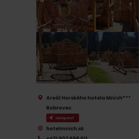
Ak ti škvŕka v bruchu
Reštaurácie
Kaviarne
Pivovary a vinárne
Salaše a koliby
Zimu a leto na Liptove
spoja športy
Areál Horského hotela Mních***
No data found for this source.
No data foun
Bobrovec
navigovať
hotelmnich.sk
Kde sa nachádza
+421 903 596 611