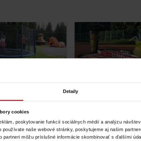
Lúčanský vodopád
Aquapark Tatralan
Detaily
Kde kúpiť
Spolupráca
bory cookies
eklám, poskytovanie funkcií sociálnych médií a analýzu návšte
o používate naše webové stránky, poskytujeme aj našim partner
to partneri môžu príslušné informácie skombinovať s ďalšími údaj
Liptovské tradície
Pramene a vodopád