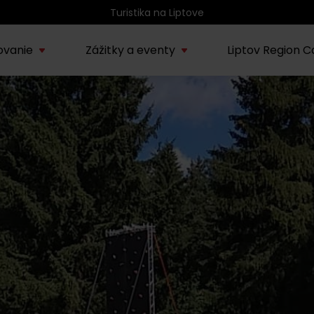
Atrakcie na Liptove podľa veku detí
ovanie
Zážitky a eventy
Liptov Region C
Kúpele Lúčky
AUG
rmácie o regióne
Sprievodcovské služby na
Nepoznan
Zľav
Lúčanské kúpeľné leto
08.
ov
Liptove
Liptov
2026
SEP
Región Liptov
20.
Cvyklo pohár 2026
Vodný park Tatralandia
AUG
Tropická noc v
15.
Tatralandii – letný
špeciál