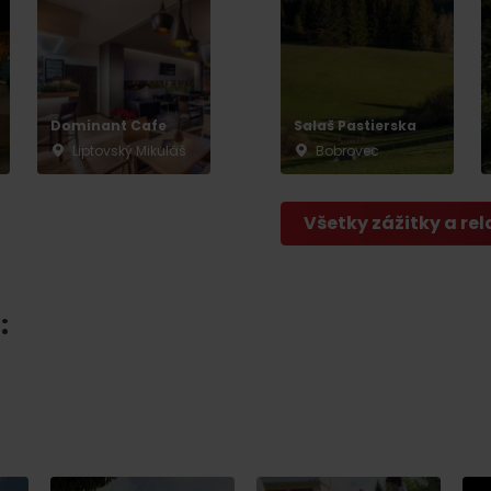
Dominant Cafe
Salaš Pastierska
Liptovský Mikuláš
Bobrovec
Všetky zážitky a rel
: