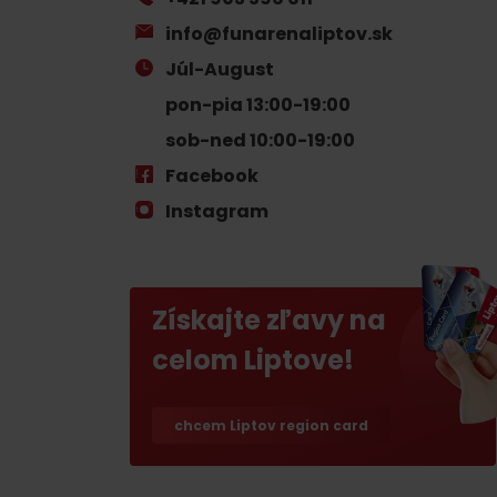
poklad? Nájdi ho s
Liptov Region Card!
info@funarenaliptov.sk
Júl-August
pon-pia 13:00-19:00
VŠETKY ČLÁNKY
sob-ned 10:00-19:00
Facebook
Instagram
VŠETKY ČLÁNKY
Získajte zľavy na
celom Liptove!
Počasie a kamery
chcem Liptov region card
podľa veku detí