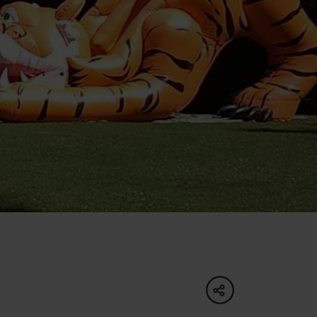
ku
pa
ty
ltúra
share