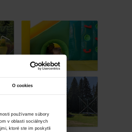
dia
O cookies
vnosti používame súbory
om v oblasti sociálnych
mi, ktoré ste im poskytli
y