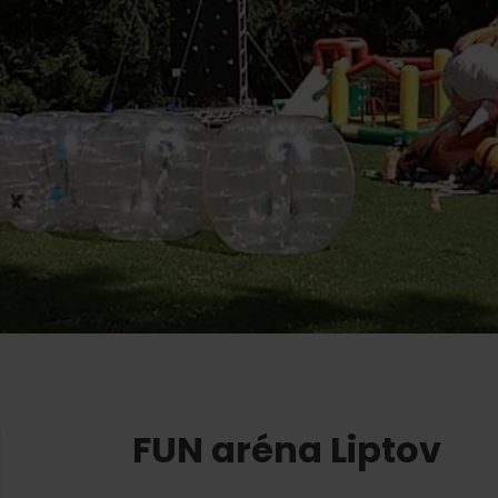
AUG
Demänovská dolina
08.
Leto pod Chopkom
ZOZNAM INFOCENTIER
Program pre zamestnancov
 REGIÓNE
ŠETKY PODUJATIA
Konferenčné priestory
Zimné športy
Teambuildingy
Vyber si typ zážit
Lyžovanie
Všetky
Skialpinizmus
Vodné parky
Bežkovanie
Wellness a s
Vodné aktivi
Zimná turistika
História a ku
FUN aréna Liptov