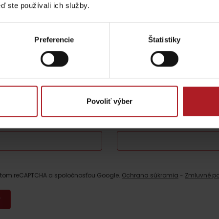
ď ste používali ich služby.
oj zážitok
Preferencie
Štatistiky
a nebude zverejnená.
Vyžadované polia sú označené
*
Povoliť výber
E-mail
*
TOVA
estom reCAPTCHA a spoločnosťou Google.
Ochrana súkromia
-
Zmluvné p