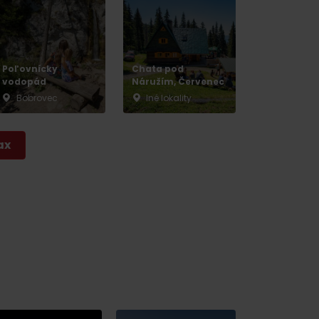
Poľovnícky
Chata pod
vodopád
Náružím, Červenec
Bobrovec
Iné lokality
ax