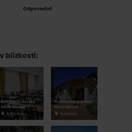
Odpovedať
v blízkosti:
 found for this source.
KONGRES: Horský
Požičovňa e-bikov
hotel Mních***
Hotel Mních
Bobrovec
Bobrovec