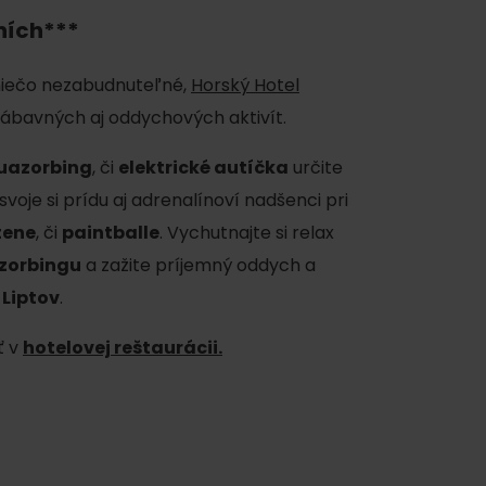
ních***
 niečo nezabudnuteľné,
Horský Hotel
ábavných aj oddychových aktivít.
uazorbing
, či
elektrické autíčka
určite
svoje si prídu aj adrenalínoví nadšenci pri
tene
, či
paintballe
. Vychutnajte si relax
 zorbingu
a zažite príjemný oddych a
y
 Liptov
.
ť v
hotelovej reštaurácii.
y