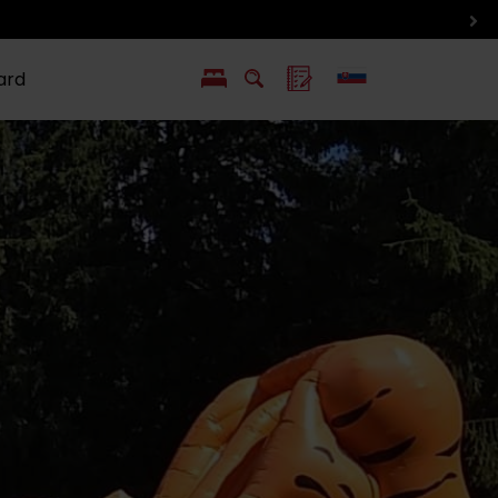
ard
EN
PL
ý
y s Liptov Region Card
Chute a život
Liptova