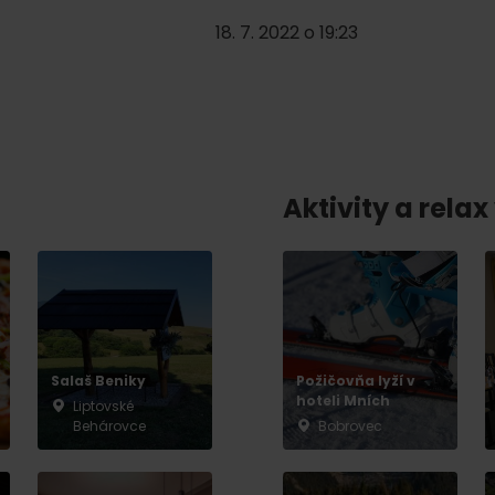
No data found for this source.
18. 7. 2022 o 19:23
Aktivity a relax 
No data found for this source.
No data
Salaš Beniky
Požičovňa lyží v
hoteli Mních
Liptovské
Behárovce
Bobrovec
No data found for this source.