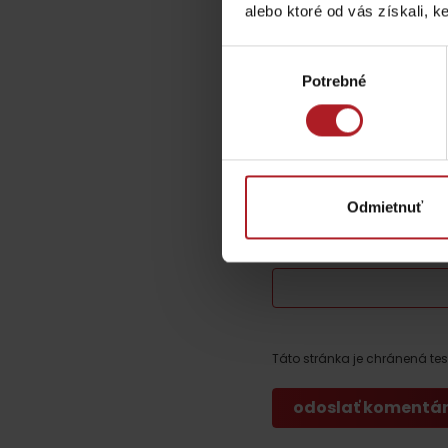
alebo ktoré od vás získali, ke
Opíšte nám sv
Výber
TOP ATRAKCIE
Potrebné
súhlasu
Vaša e-mailová adres
Potrebuješ požičať lyže alebo bicykel?
Komentár
*
Požičovne
Odmietnuť
Servisy
Meno
*
VIAC O NEPOZNANÝCH MIESTACH LIP
Táto stránka je chránená t