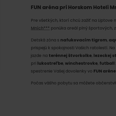
FUN aréna pri Horskom Hoteli M
Pre všetkých, ktorí chcú zažiť na Liptove
Mních***
ponúka areál plný športových, z
Detská zóna s
nafukovacím tigrom
,
aq
prispejú k spokojnosti Vašich ratolestí. Na 
jazde na
terénnej štvorkolke
,
lezeckej s
pri
lukostreľbe
,
winchestrovke
,
futball
Kde sa nachádza
Voda, sneh a aktivit
spestrenie Vašej dovolenky vo
FUN aréne
poklad? Nájdi ho s
Liptov Region Card!
Počas vášho pobytu sa môžete občerstvi
d for this source.
Voda, sneh a aktivit