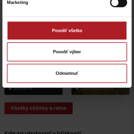
Marketing
KONGRES: MARINA Liptov
Bufet u Bobra na móle
Bobrovník
Bobrovník
Povoliť všetko
Povoliť výber
Odmietnuť
Lodenica a požičovňa –
Archeoskanzen
MARINA Liptov
Havránok
Bobrovník
Liptovská Sielnica
Všetky zážitky a relax
Kde sa ubytovať v blízkosti: