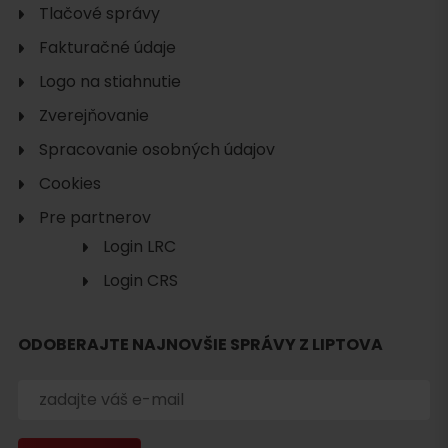
Tlačové správy
Fakturačné údaje
Logo na stiahnutie
Zverejňovanie
Spracovanie osobných údajov
Cookies
Pre partnerov
Login LRC
Login CRS
Hľadať
ubytovanie
ODOBERAJTE NAJNOVŠIE SPRÁVY Z LIPTOVA