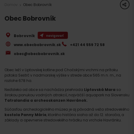
share
Domov
Obec Bobrovník
Obec Bobrovník
Bobrovník
navigovať
www.obecbobrovnik.sk
+421 44 559 72 58
obec@obecbobrovnik.sk
Obec leží v Liptovskej kotline pod Chočskými vrchmi na prítoku
potoka Sestrč v nadmorskej výške v strede obce 565 m n. m., na
rozlohe 678 ha.
Neďaleko od obce sa nachádza priehrada
Liptovská Mara
so
širokou ponukou vodných atrakcií, najväčší aquapark na Slovensku
Tatralandia a
archeoskanzen Havránok.
Súčasťou archeologického múzea je aj pôvodná veža stredovekého
kostola Panny Márie
, ktorého história siaha až do 12. storočia, a
základy a opevnenie stredovekého hrádku na vrchole Havránku.