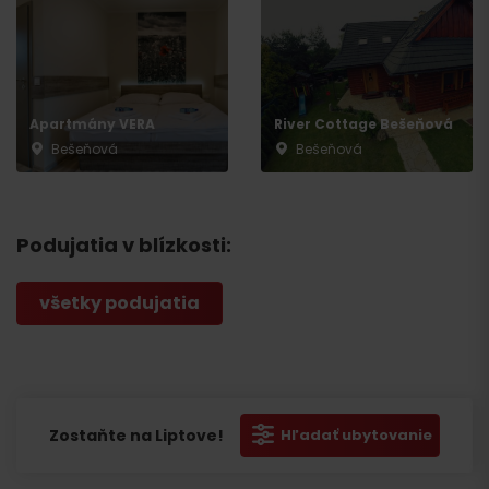
Apartmány VERA
River Cottage Bešeňová
Bešeňová
Bešeňová
Podujatia v blízkosti:
všetky podujatia
Zostaňte na Liptove!
Hľadať ubytovanie