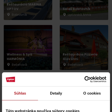
Reštaurácia MARINA
LIPTOV
Salaš Bobrovník
Bobrovník
Liptovská Anna
Wellness & Spa
Reštaurácia Pizzeria
HARMÓNIA
Giovanni
Bešeňová
Bešeňová
Súhlas
Detaily
O cookies
Reštaurácia Villa Betula
Koliba Bešeňovka
Resort
Táto webstránka používa súbory cookies