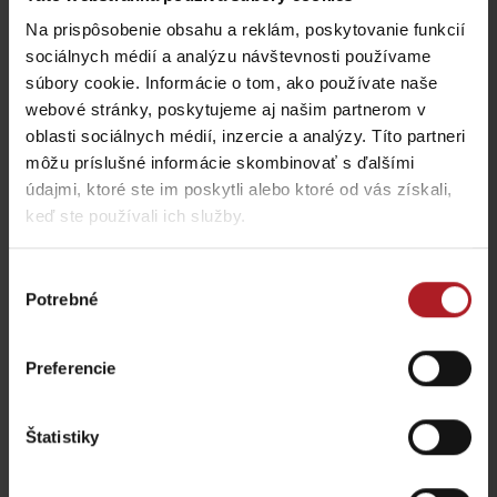
Liptovský Michal
Liptovská Sielnica
Na prispôsobenie obsahu a reklám, poskytovanie funkcií
sociálnych médií a analýzu návštevnosti používame
všetky miesta kde jesť a piť
súbory cookie. Informácie o tom, ako používate naše
webové stránky, poskytujeme aj našim partnerom v
oblasti sociálnych médií, inzercie a analýzy. Títo partneri
môžu príslušné informácie skombinovať s ďalšími
Aktivity a relax v blízkosti:
údajmi, ktoré ste im poskytli alebo ktoré od vás získali,
keď ste používali ich služby.
Výber
Potrebné
súhlasu
Autocamping Marina
Wellness – MARINA
Liptov
Liptov
Preferencie
Bobrovník
Bobrovník
Štatistiky