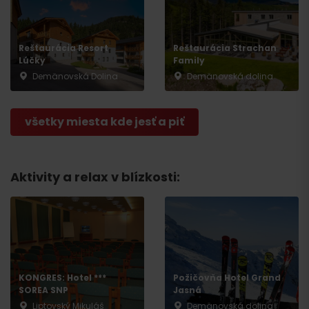
Reštaurácia Resort
Reštaurácia Strachan
Lúčky
Family
Demänovská Dolina
Demänovská dolina
všetky miesta kde jesť a piť
Aktivity a relax v blízkosti:
KONGRES: Hotel ***
Požičovňa Hotel Grand
SOREA SNP
Jasná
Liptovský Mikuláš
Demänovská dolina