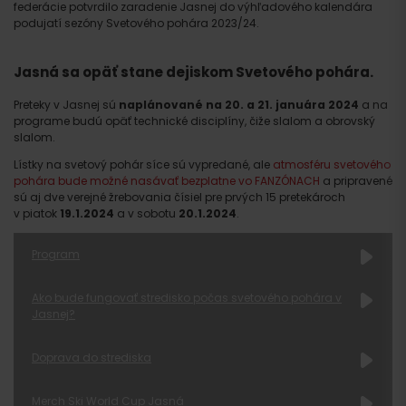
federácie potvrdilo zaradenie Jasnej do výhľadového kalendára
podujatí sezóny Svetového pohára 2023/24.
Jasná sa opäť stane dejiskom Svetového pohára.
Preteky v Jasnej sú
naplánované na 20. a 21. januára 2024
a na
programe budú opäť technické disciplíny, čiže slalom a obrovský
slalom.
Lístky na svetový pohár síce sú vypredané, ale
atmosféru svetového
pohára bude možné nasávať bezplatne vo FANZÓNACH
a pripravené
sú aj dve verejné žrebovania čísiel pre prvých 15 pretekároch
v piatok
19.1.2024
a v sobotu
20.1.2024
.
Program
Ako bude fungovať stredisko počas svetového pohára v
Jasnej?
Doprava do strediska
Merch Ski World Cup Jasná
https://www.worldcupjasna.sk/doprava.