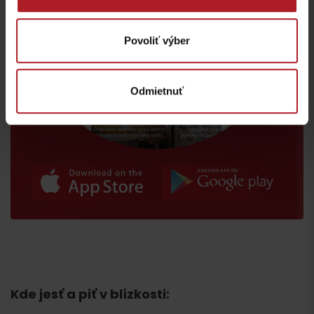
Povoliť výber
Odmietnuť
Kde jesť a piť v blízkosti: