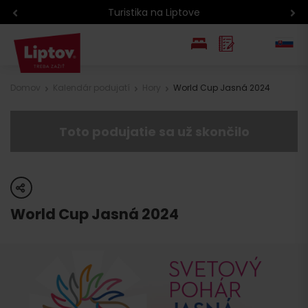
Turistika na Liptove
EN
Domov
Kalendár podujatí
Hory
World Cup Jasná 2024
PL
Toto podujatie sa už skončilo
share
World Cup Jasná 2024