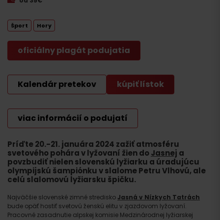
od 35€
Šport
Hory
oficiálny plagát podujatia
Kalendár pretekov
kúpiť lístok
viac informácií o podujatí
Príďte 20.-21. januára 2024 zažiť atmosféru
svetového pohára v lyžovaní žien do
Jasnej
a
povzbudiť nielen slovenskú lyžiarku a úradujúcu
olympijskú šampiónku v slalome Petru Vlhovú, ale
celú slalomovú lyžiarsku špičku.
Najväčšie slovenské zimné stredisko
Jasná v Nízkych Tatrách
bude opäť hostiť svetovú ženskú elitu v zjazdovom lyžovaní.
Pracovné zasadnutie alpskej komisie Medzinárodnej lyžiarskej