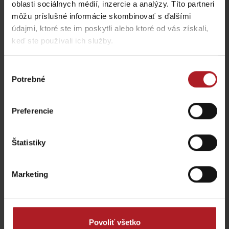
oblasti sociálnych médií, inzercie a analýzy. Títo partneri
môžu príslušné informácie skombinovať s ďalšími
údajmi, ktoré ste im poskytli alebo ktoré od vás získali,
keď ste používali ich služby.
Výber
Potrebné
súhlasu
Všetky zážitky nájdete aj v našej
aplikácii
Preferencie
Štatistiky
Marketing
Povoliť všetko