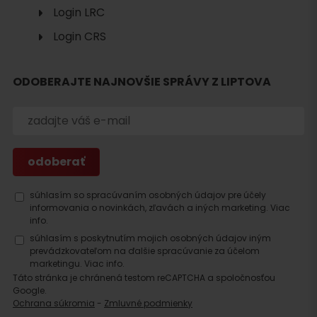
Login LRC
Login CRS
ODOBERAJTE NAJNOVŠIE SPRÁVY Z LIPTOVA
súhlasím so spracúvaním osobných údajov pre účely
informovania o novinkách, zľavách a iných marketing.
Viac
info.
súhlasím s poskytnutím mojich osobných údajov iným
prevádzkovateľom na ďalšie spracúvanie za účelom
marketingu.
Viac info.
Táto stránka je chránená testom reCAPTCHA a spoločnosťou
Google.
Ochrana súkromia
-
Zmluvné podmienky