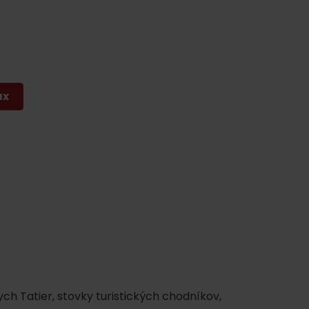
y
ax
ch Tatier, stovky turistických chodníkov,