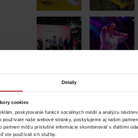
Detaily
bory cookies
Pravidlá pobytu na
Poistenie záchrany
horách
zadarmo s Generali
eklám, poskytovanie funkcií sociálnych médií a analýzu návšte
o používate naše webové stránky, poskytujeme aj našim partner
podľa ročného obdobia
to partneri môžu príslušné informácie skombinovať s ďalšími údaj
ď ste používali ich služby.