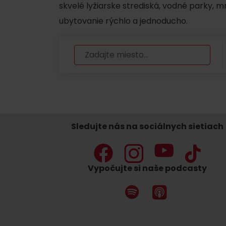
skvelé lyžiarske strediská, vodné parky, 
ubytovanie rýchlo a jednoducho.
Nemáš auto a potrebuješ zviesť?
Mara Bus
Ski&Aqua Bus
Autobusová
Vlaková
Sledujte nás na sociálnych sietiach
Letecká
Taxi
Vypočujte si naše podcasty