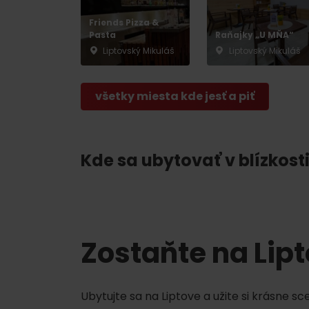
Chaty a útulne
Friends Pizza &
Pasta
Raňajky „U MŇA“
Liptovský Mikuláš
Liptovský Mikuláš
TOP ATRAKCIE
všetky miesta kde jesť a piť
Potrebuješ požičať lyže alebo bicykel?
Požičovne
Servisy
Kde sa ubytovať v blízkosti
VIAC O NEPOZNANÝCH MIESTACH LIP
Zostaňte na Lip
Ubytujte sa na Liptove a užite si krásne s