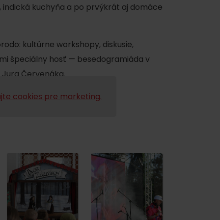
, indická kuchyňa a po prvýkrát aj domáce
odo: kultúrne workshopy, diskusie,
eľmi špeciálny hosť — besedogramiáda v
 Jura Červenáka.
jte cookies pre marketing.
y
y