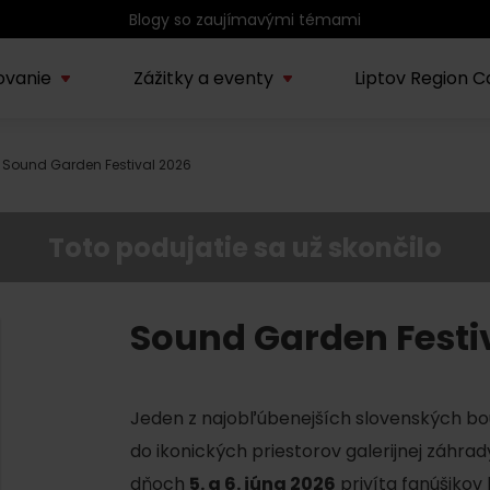
Poctivé výrobky z Liptova
ovanie
Zážitky a eventy
Liptov Region C
Sound Garden Festival 2026
Kúpele Lúčky
AUG
rmácie o regióne
Sprievodcovské služby na
Nepoznan
Zľav
Lúčanské kúpeľné leto
08.
ov
Liptove
Liptov
2026
Toto podujatie sa už skončilo
SEP
Región Liptov
20.
Cvyklo pohár 2026
Sound Garden Festi
Vodný park Tatralandia
AUG
Tropická noc v
15.
Jeden z najobľúbenejších slovenských bou
Tatralandii – letný
špeciál
do ikonických priestorov galerijnej záhrady
dňoch
5. a 6. júna 2026
privíta fanúšikov 