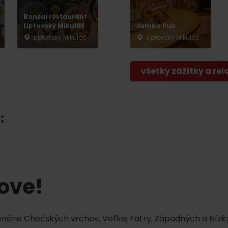
Liptovské tradície
Pramene a vodopád
Bonsai restaurant
Liptovský Mikuláš
Jumbo Pub
Liptovský Mikuláš
Liptovský Mikuláš
všetky zážitky a rel
:
TOVA
tove!
cenérie Chočských vrchov, Veľkej Fatry, Západných a Nízky