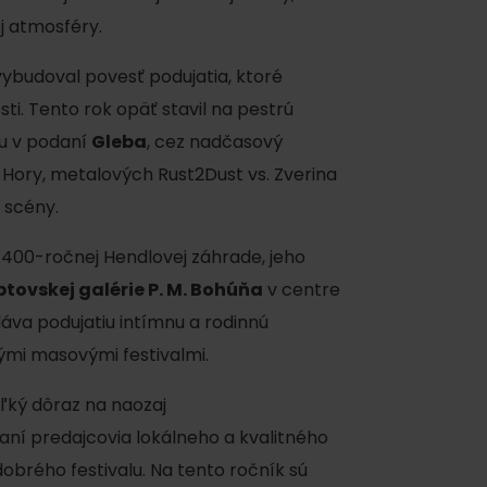
j atmosféry.
 vybudoval povesť podujatia, ktoré
ti. Tento rok opäť stavil na pestrú
u v podaní
Gleba
, cez nadčasový
 Hory, metalových Rust2Dust vs. Zverina
 scény.
ku
 v 400-ročnej Hendlovej záhrade, jeho
ptovskej galérie P. M. Bohúňa
v centre
áva podujatiu intímnu a rodinnú
pa
ými masovými festivalmi.
ty
eľký dôraz na naozaj
ltúra
raní predajcovia lokálneho a kvalitného
obrého festivalu. Na tento ročník sú