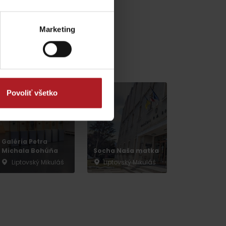
Marketing
v blízkosti:
Povoliť všetko
dia
Galéria Petra
Michala Bohúňa
Socha Naša matka
Liptovský Mikuláš
Liptovský Mikuláš