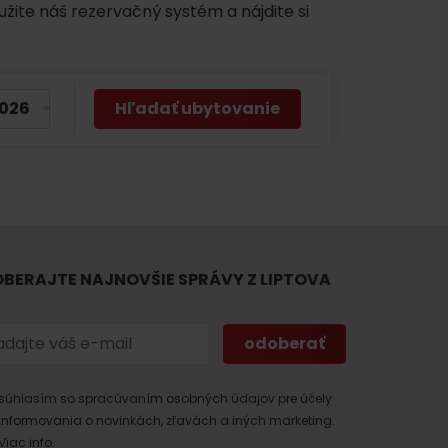
užite náš rezervačný systém a nájdite si
Hľadať ubytovanie
 found for this source.
BERAJTE NAJNOVŠIE SPRÁVY Z LIPTOVA
súhlasím so spracúvaním osobných údajov pre účely
informovania o novinkách, zľavách a iných marketing.
Viac info.