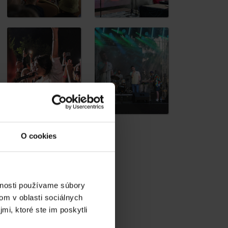
O cookies
vnosti používame súbory
om v oblasti sociálnych
mi, ktoré ste im poskytli