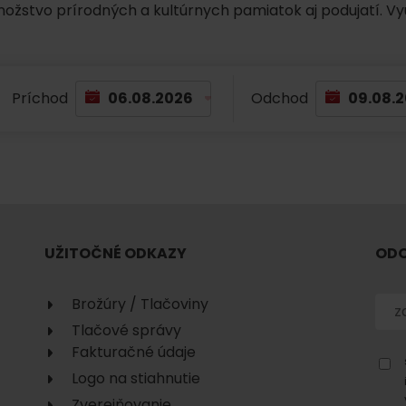
množstvo prírodných a kultúrnych pamiatok aj podujatí. Vy
No data found for this source.
Príchod
Odchod
No data found for this source.
No data
UŽITOČNÉ ODKAZY
ODO
Brožúry / Tlačoviny
Tlačové správy
Fakturačné údaje
No data found for this source.
Logo na stiahnutie
Zverejňovanie