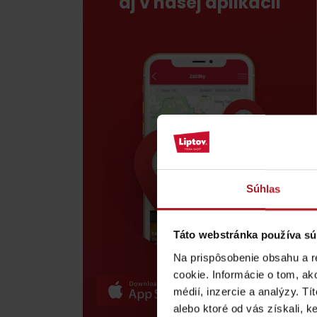
aj v našej aplikácii
poklad? Nájdi ho s
Liptov Region Card!
VŠETKY ČLÁNKY
VŠETKY ČLÁNKY
Súhlas
Táto webstránka používa sú
Počasie a kamery
Na prispôsobenie obsahu a r
cookie. Informácie o tom, ak
podľa veku detí
médií, inzercie a analýzy. Tí
alebo ktoré od vás získali, ke