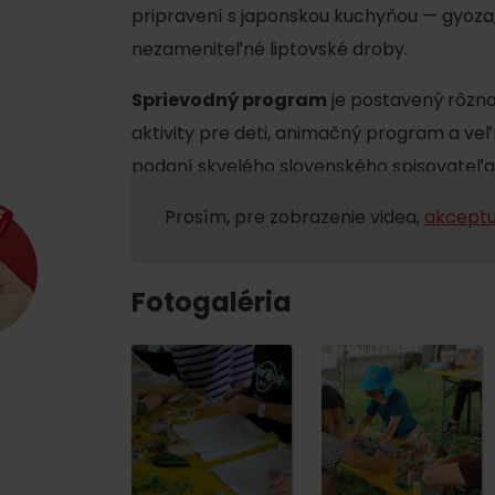
pripravení s japonskou kuchyňou — gyoza
nezameniteľné liptovské droby.
Sprievodný program
je postavený rôznor
aktivity pre deti, animačný program a v
podaní skvelého slovenského spisovateľa
Prosím, pre zobrazenie videa,
akceptu
Kde sa nachádza
Voda, sneh a aktivit
Fotogaléria
poklad? Nájdi ho s
Liptov Region Card!
d for this source.
Voda, sneh a aktivit