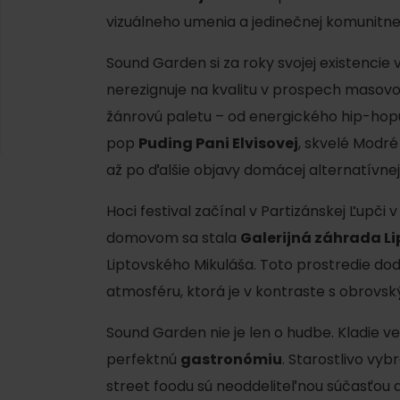
AUG
Demänovská dolina
vizuálneho umenia a jedinečnej komunitne
08.
Leto pod Chopkom
ZOZNAM INFOCENTIER
Sound Garden si za roky svojej existencie
nerezignuje na kvalitu v prospech masovos
Program pre zamestnancov
 REGIÓNE
ŠETKY PODUJATIA
žánrovú paletu – od energického hip-hop
Konferenčné priestory
pop
Puding Pani Elvisovej
, skvelé Modré
Zimné športy
Teambuildingy
až po ďalšie objavy domácej alternatívnej
Vyber si typ zážit
Lyžovanie
Všetky
Hoci festival začínal v Partizánskej Ľupči
Skialpinizmus
domovom sa stala
Galerijná záhrada Li
Vodné parky
Liptovského Mikuláša. Toto prostredie dod
Bežkovanie
Wellness a s
atmosféru, ktorá je v kontraste s obrovsk
Vodné aktivi
Zimná turistika
Sound Garden nie je len o hudbe. Kladie v
História a ku
perfektnú
gastronómiu
. Starostlivo vyb
street foodu sú neoddeliteľnou súčasťou d