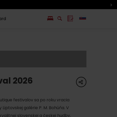
ard
EN
PL
ý
y s Liptov Region Card
Chute a život
Liptova
val 2026
share
tique festivalov sa po roku vracia
 Liptovskej galérie P. M. Bohúňa. V
kvalitnej slovenskej a českej hudby,