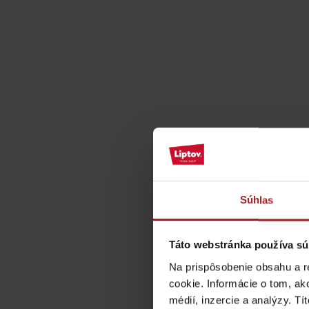
ZOZNAM ATRAKCII PRE DETI
KAMERY
Múzeum liptovskej
dediny v Pribyline
Súhlas
O značke Produkt Liptova
Táto webstránka používa sú
ZOZNAM PRODUKTOV LIPTOVA
Na prispôsobenie obsahu a r
cookie. Informácie o tom, ak
médií, inzercie a analýzy. Tí
Chaty a útulne