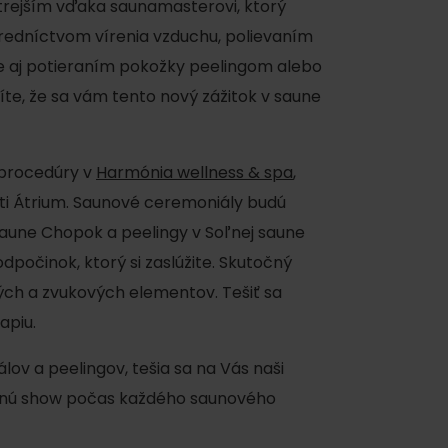
trejším vďaka saunamasterovi, ktorý
redníctvom vírenia vzduchu, polievaním
 aj potieraním pokožky peelingom alebo
íte, že sa vám tento nový zážitok v saune
 procedúry v
Harmónia wellness & spa
,
ku
i Átrium. Saunové ceremoniály budú
saune Chopok a peelingy v Soľnej saune
 odpočinok, ktorý si zaslúžite. Skutočný
ých a zvukových elementov. Tešiť sa
pa
apiu.
ty
lov a peelingov, tešia sa na Vás naši
ltúra
ečnú show počas každého saunového