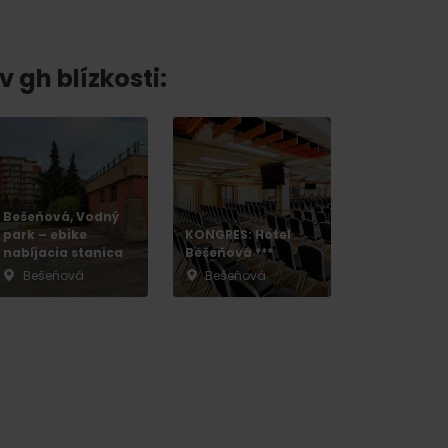
v gh blízkosti:
 found for this source.
Bešeňová, Vodný
park – ebike
KONGRES: Hotel
nabíjacia stanica
Bešeňová ***
Bešeňová
Bešeňová