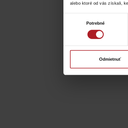
alebo ktoré od vás získali, ke
Výber
TOP ATRAKCIE
Potrebné
súhlasu
Potrebuješ požičať lyže alebo bicykel?
Požičovne
Odmietnuť
Servisy
VIAC O NEPOZNANÝCH MIESTACH LIP