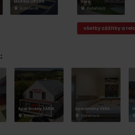
MARINA LIPTOV
Vera
Bobrovník
Bešeňová
všetky zážitky a rel
:
Apartmány ZARIA
Apartmány VERA
H
Bešeňová
Bešeňová