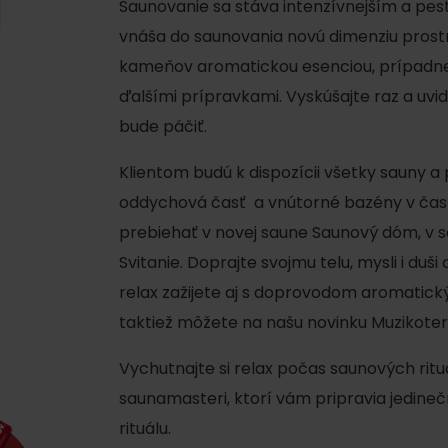
Saunovanie sa stáva intenzívnejším a pes
AUG
Demänovská Dolina
08.
vnáša do saunovania novú dimenziu prost
Leto pod Chopkom
ZOZNAM INFOCENTIER
kameňov aromatickou esenciou, prípadne
ďalšími prípravkami. Vyskúšajte raz a uvid
Program pre zamestnancov
 REGIÓNE
ŠETKY PODUJATIA
bude páčiť.
Konferenčné priestory
Klientom budú k dispozícii všetky sauny a
Zimné športy
Teambuildingy
Vyber si typ zážit
oddychová časť a vnútorné bazény v čast
Lyžovanie
prebiehať v novej saune Saunový dóm, v 
Všetky
Svitanie. Doprajte svojmu telu, mysli i duši
Skialpinizmus
Vodné parky
relax zažijete aj s doprovodom aromatick
Bežkovanie
Wellness a s
taktiež môžete na našu novinku Muzikoter
Vodné aktivi
Zimná turistika
Vychutnajte si relax počas saunových rituá
História a ku
saunamasteri, ktorí vám pripravia jedin
rituálu.