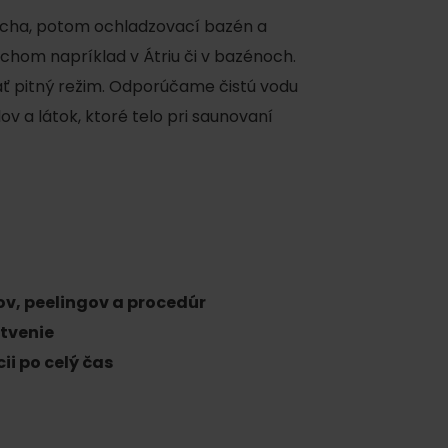
rcha, potom ochladzovací bazén a
hom napríklad v Átriu či v bazénoch.
ť pitný režim. Odporúčame čistú vodu
ov a látok, ktoré telo pri saunovaní
y
ov, peelingov a procedúr
stvenie
ii po celý čas
y