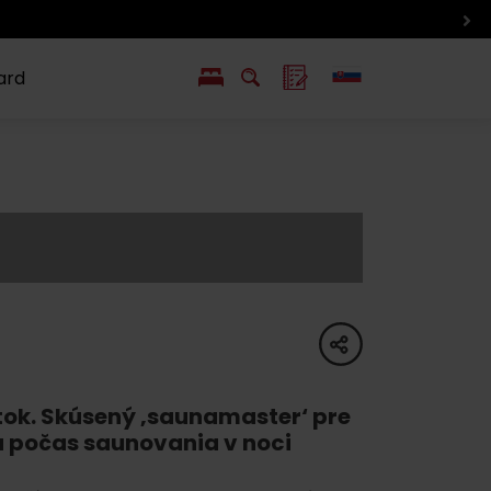
ard
EN
PL
ý
y s Liptov Region Card
Chute a život
Liptova
share
itok. Skúsený ‚saunamaster‘ pre
u počas saunovania v noci