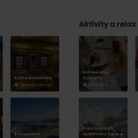
No data found for this source.
Aktivity a relax 
No data found for this source.
No data
Reštaurácia
Koliba Bešeňovka
Culinaria
Liptovský Michal
Bešeňová
No data found for this source.
Pobytový balík
Reštaurácia
Apartmány Zaria a