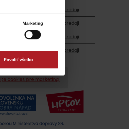
už v predaji
už v predaji
Marketing
už v predaji
už v predaji
Povoliť všetko
jte cookies pre marketing.