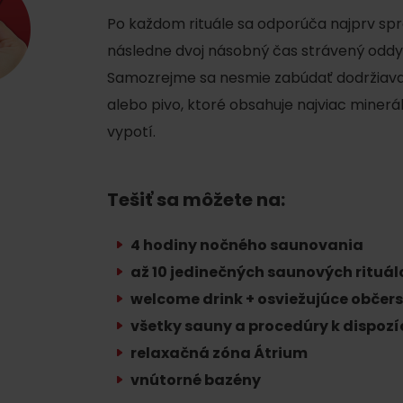
Po každom rituále sa odporúča najprv sp
následne dvoj násobný čas strávený oddyc
Samozrejme sa nesmie zabúdať dodržiava
alebo pivo, ktoré obsahuje najviac minerál
vypotí.
Tešiť sa môžete na:
Kde sa nachádza
Voda, sneh a aktivit
4 hodiny nočného saunovania
poklad? Nájdi ho s
až 10 jedinečných saunových rituál
Liptov Region Card!
d for this source.
welcome drink + osviežujúce občer
všetky sauny a procedúry k dispozíc
relaxačná zóna Átrium
vnútorné bazény
Voda, sneh a aktivit