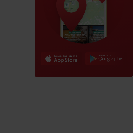
poklad? Nájdi ho s
Liptov Region Card!
VŠETKY ČLÁNKY
VŠETKY ČLÁNKY
Počasie a kamery
podľa veku detí