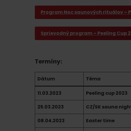
Program Noc saunových rituálov – P
Sprievodný program – Peeling Cup 
Termíny:
Dátum
Téma
11.03.2023
Peeling cup 2023
Pravidlá pobytu na
Poistenie záchrany
horách
zadarmo s Generali
25.03.2023
CZ/SK sauna nigh
podľa ročného obdobia
08.04.2023
Easter time