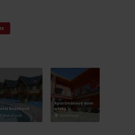
ax
Apartmánový dom
otel Bešeňová
u Ivky
Bešeňová
Bešeňová