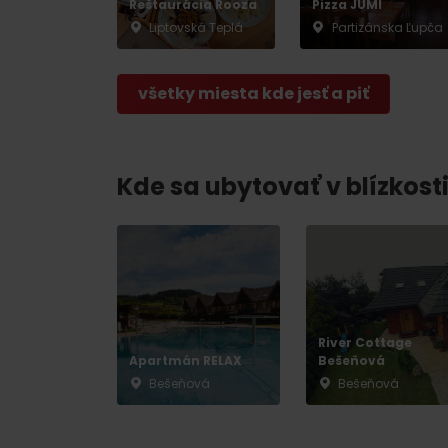
Reštaurácia Rooza
Pizza JUMI
Liptovská Teplá
Partizánska Ľupča
všetky miesta kde jesť a piť
Kde sa ubytovať v blízkosti
River Cottage
Apartmán RELAX
Bešeňová
Bešeňová
Bešeňová