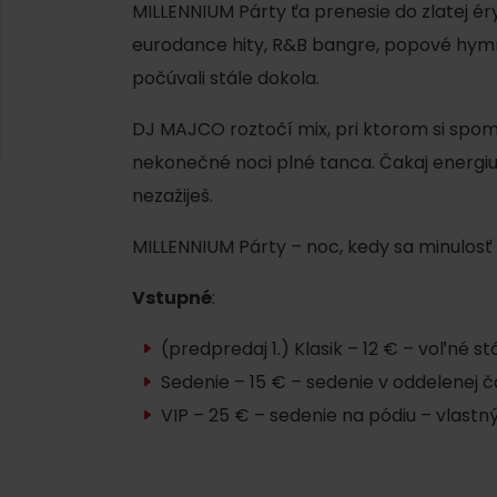
AUG
MILLENNIUM Párty ťa prenesie do zlatej éry
Demänovská Dolina
22.
Leto pod Chopkom
eurodance hity, R&B bangre, popové hymny
ZOZNAM INFOCENTIER
počúvali stále dokola.
Program pre zamestnancov
DJ MAJCO roztočí mix, pri ktorom si spome
 REGIÓNE
ŠETKY PODUJATIA
Konferenčné priestory
nekonečné noci plné tanca. Čakaj energiu, 
nezažiješ.
Teambuildingy
Zimné športy
Vyber si typ zážit
MILLENNIUM Párty – noc, kedy sa minulosť
Všetky
Lyžovanie
Vstupné
:
Vodné parky
Skialpinizmus
Wellness a s
(predpredaj 1.) Klasik – 12 € – voľné s
Bežkovanie
Vodné aktivi
Sedenie – 15 € – sedenie v oddelenej č
Zimná turistika
VIP – 25 € – sedenie na pódiu – vlastný
História a ku