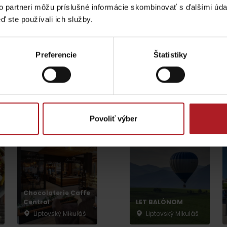
to partneri môžu príslušné informácie skombinovať s ďalšími údaj
Aktivity a relax 
ď ste používali ich služby.
Preferencie
Štatistiky
Židovská
synagóga v
Ligero Gurman
Liptovskom
Point Cigar Lounge
Mikuláši
Liptovský Mikuláš
Liptovský Mikuláš
Povoliť výber
Lúčanský vodopád
Aquapark Tatralan
Kde kúpiť
Spolupráca
Chocolaterie Caffe
Central
LET BALÓNOM
Liptovský Mikuláš
Liptovský Mikuláš