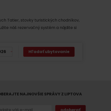
ch Tatier, stovky turistických chodníkov,
užite náš rezervačný systém a nájdite si
Hľadať ubytovanie
 found for this source.
BERAJTE NAJNOVŠIE SPRÁVY Z LIPTOVA