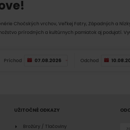
tove!
No data found for this source.
cenérie Chočských vrchov, Veľkej Fatry, Západných a Nízky
množstvo prírodných a kultúrnych pamiatok aj podujatí. Vy
Príchod
Odchod
No data found for this source.
No data
UŽITOČNÉ ODKAZY
ODO
No data found for this source.
Brožúry / Tlačoviny