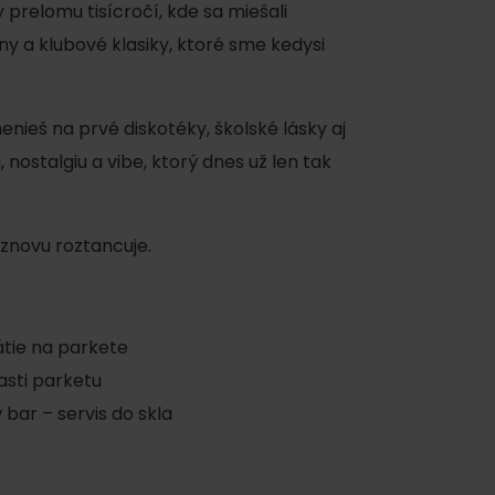
 prelomu tisícročí, kde sa miešali
 a klubové klasiky, ktoré sme kedysi
nieš na prvé diskotéky, školské lásky aj
nostalgiu a vibe, ktorý dnes už len tak
ku
 znovu roztancuje.
pa
tátie na parkete
ty
asti parketu
 bar – servis do skla
ltúra