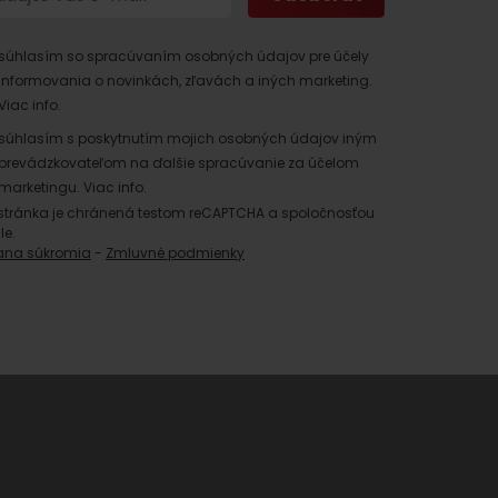
súhlasím so spracúvaním osobných údajov pre účely
informovania o novinkách, zľavách a iných marketing.
Viac info.
súhlasím s poskytnutím mojich osobných údajov iným
prevádzkovateľom na ďalšie spracúvanie za účelom
marketingu.
Viac info.
stránka je chránená testom reCAPTCHA a spoločnosťou
le.
ana súkromia
-
Zmluvné podmienky