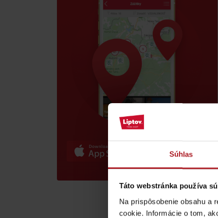
poklad? Nájdi ho s
Liptov Region Card!
VŠETKY ČLÁNKY
VŠETKY ČLÁNKY
Súhlas
Počasie a kamery
Táto webstránka používa sú
podľa veku detí
Na prispôsobenie obsahu a r
cookie. Informácie o tom, ak