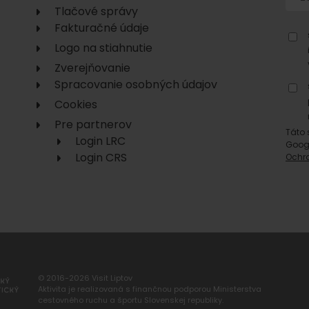
Tlačové správy
Fakturačné údaje
Logo na stiahnutie
Zverejňovanie
Spracovanie osobných údajov
Cookies
Pre partnerov
Táto 
Login LRC
Goog
Login CRS
Ochr
© 2016-2026 Visit Liptov
Aktivita je realizovaná s finančnou podporou Ministerstva
cestovného ruchu a športu Slovenskej republiky.