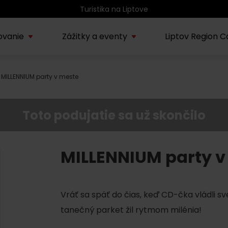
Turistika na Liptove
ovanie
Zážitky a eventy
Liptov Region C
MILLENNIUM party v meste
Kúpele Lúčky
AUG
rmácie o regióne
Sprievodcovské služby na
Nepoznan
Zľav
Lúčanské kúpeľné leto
13.
ov
Liptove
Liptov
2026
Toto podujatie sa už skončilo
SEP
Region Liptov
20.
Cvyklo pohár 2026
MILLENNIUM party v
Vodný park Tatralandia
AUG
Tropická noc v
15.
Vráť sa späť do čias, keď CD-čka vládli s
Tatralandii – letný
špeciál
tanečný parket žil rytmom milénia!