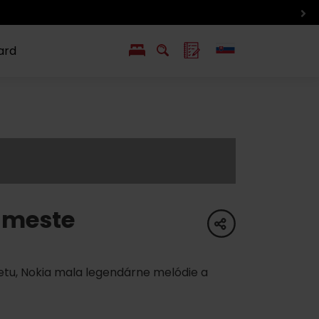
ard
EN
PL
ý
y s Liptov Region Card
Chute a život
Liptova
 meste
share
vetu, Nokia mala legendárne melódie a