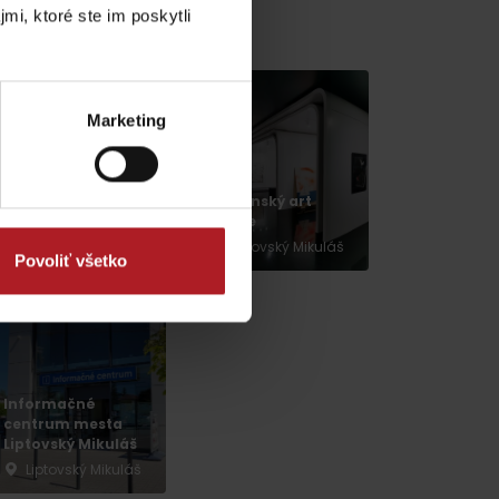
mi, ktoré ste im poskytli
v gh blízkosti:
Marketing
KONGRES: Hotel
Rumanský art
Európa***
centre
Liptovský Mikuláš
Liptovský Mikuláš
Povoliť všetko
dia
Informačné
centrum mesta
Liptovský Mikuláš
Liptovský Mikuláš