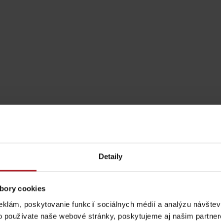
Detaily
Pravidlá pobytu na
Poistenie záchrany
horách
zadarmo s Generali
bory cookies
podľa ročného obdobia
eklám, poskytovanie funkcií sociálnych médií a analýzu návšte
o používate naše webové stránky, poskytujeme aj našim partner