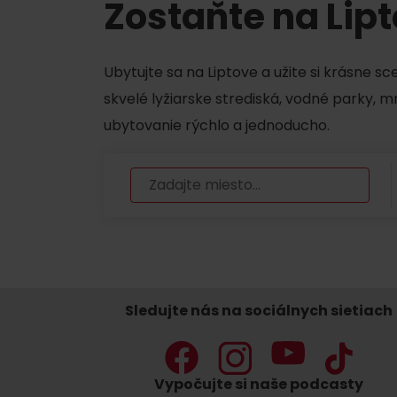
Zostaňte na Lip
Ubytujte sa na Liptove a užite si krásne s
Nemáš auto a potrebuješ zviesť?
skvelé lyžiarske strediská, vodné parky, 
Mara Bus
ubytovanie rýchlo a jednoducho.
Ski&Aqua Bus
Autobusová
Vlaková
Letecká
Taxi
Sledujte nás na sociálnych sietiach
Vypočujte si naše podcasty