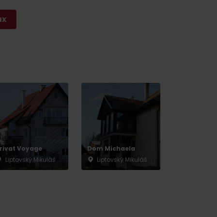
y
ax
rivat Voyage
Dom Michaela
Liptovský Mikuláš
Liptovský Mikuláš