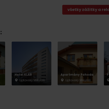
Liptovské tradície
Pramene a vodopád
všetky zážitky a rel
:
TOVA
Hotel KLAR
Apartmány Pohoda
P
Liptovský Mikuláš
Liptovský Mikuláš