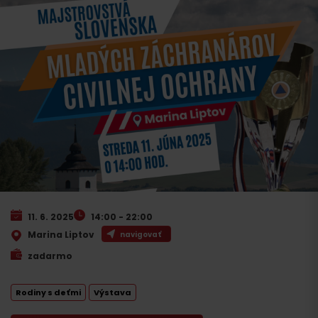
11. 6. 2025
14:00 - 22:00
Marina Liptov
navigovať
zadarmo
Rodiny s deťmi
Výstava