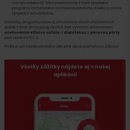
rozvoja vidieka SR Vám predstavíme 2 časti školského
programu zameraného na mliečne potraviny, mlieko a ovocie
spojené s ochutnávkou.
Súčasťou programu bude aj simulovaný zásah záchranných
zložiek v život ohrozujúcej situácii. Deň vyvrcholí slávnostným
oceňovaním víťazov súťaže
a
diskotékou
s
penovou párty
pod vedením DJ-a.
Príďte si užiť nezabudnuteľný deň plný akcie, poznania a zábavy!
Všetky zážitky nájdete aj v našej
aplikácii