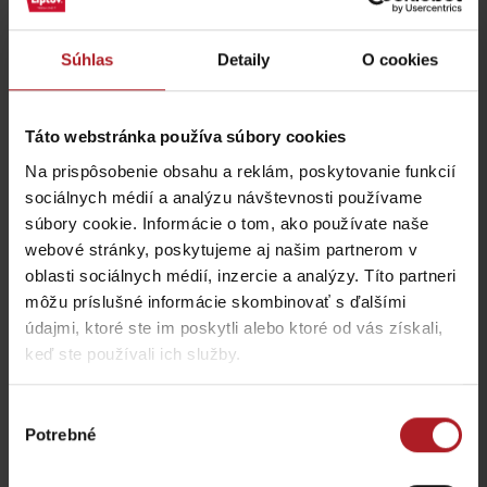
Kde jesť a piť v blízkosti:
Súhlas
Detaily
O cookies
Táto webstránka používa súbory cookies
Na prispôsobenie obsahu a reklám, poskytovanie funkcií
Reštaurácia MARINA
LIPTOV
Salaš Bobrovník
sociálnych médií a analýzu návštevnosti používame
Bobrovník
Liptovská Anna
súbory cookie. Informácie o tom, ako používate naše
webové stránky, poskytujeme aj našim partnerom v
oblasti sociálnych médií, inzercie a analýzy. Títo partneri
môžu príslušné informácie skombinovať s ďalšími
údajmi, ktoré ste im poskytli alebo ktoré od vás získali,
keď ste používali ich služby.
Reštaurácia Villa Betula
Wellness & Spa
Resort
HARMÓNIA
Výber
Potrebné
Liptovská Sielnica
Bešeňová
súhlasu