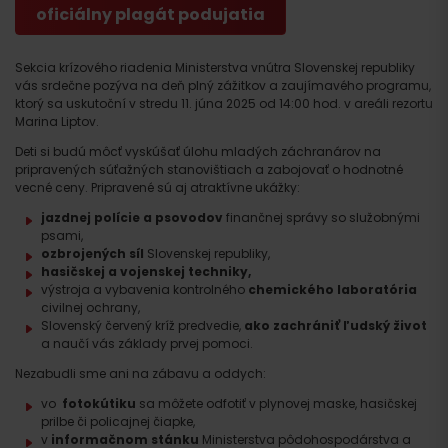
oficiálny plagát podujatia
Sekcia krízového riadenia Ministerstva vnútra Slovenskej republiky
vás srdečne pozýva na deň plný zážitkov a zaujímavého programu,
ktorý sa uskutoční v stredu 11. júna 2025 od 14:00 hod. v areáli rezortu
Marina Liptov.
Deti si budú môcť vyskúšať úlohu mladých záchranárov na
pripravených súťažných stanovištiach a zabojovať o hodnotné
vecné ceny. Pripravené sú aj atraktívne ukážky:
jazdnej polície a psovodov
finančnej správy so služobnými
psami,
ozbrojených síl
Slovenskej republiky,
hasičskej a vojenskej techniky,
výstroja a vybavenia kontrolného
chemického laboratória
civilnej ochrany,
Slovenský červený kríž predvedie,
ako zachrániť ľudský život
a naučí vás základy prvej pomoci.
Nezabudli sme ani na zábavu a oddych:
vo
fotokútiku
sa môžete odfotiť v plynovej maske, hasičskej
prilbe či policajnej čiapke,
v
informačnom stánku
Ministerstva pôdohospodárstva a