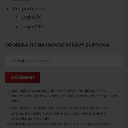
Pre partnerov
Login LRC
Login CRS
ODOBERAJTE NAJNOVŠIE SPRÁVY Z LIPTOVA
Hľadať
ubytovanie
súhlasím so spracúvaním osobných údajov pre účely
informovania o novinkách, zľavách a iných marketing.
Viac
info.
súhlasím s poskytnutím mojich osobných údajov iným
prevádzkovateľom na ďalšie spracúvanie za účelom
marketingu.
Viac info.
Táto stránka je chránená testom reCAPTCHA a spoločnosťou