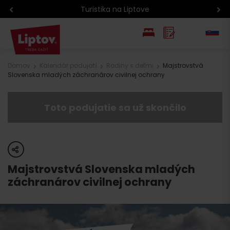
Turistika na Liptove
EN
Domov
Kalendár podujatí
Rodiny s deťmi
Majstrovstvá
Slovenska mladých záchranárov civilnej ochrany
PL
Toto podujatie sa už skončilo
share
Majstrovstvá Slovenska mladých
záchranárov civilnej ochrany