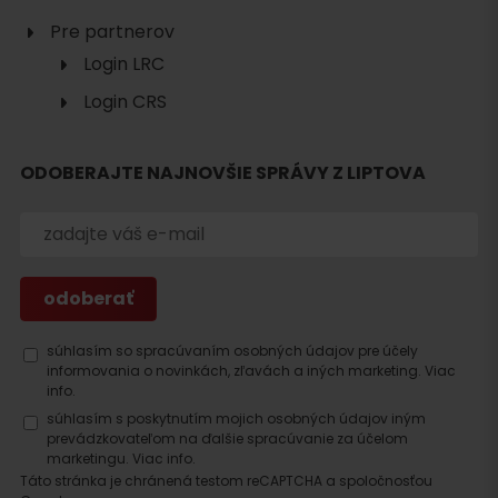
Pre partnerov
Login LRC
Login CRS
ODOBERAJTE NAJNOVŠIE SPRÁVY Z LIPTOVA
Hľadať
ubytovanie
súhlasím so spracúvaním osobných údajov pre účely
informovania o novinkách, zľavách a iných marketing.
Viac
info.
súhlasím s poskytnutím mojich osobných údajov iným
prevádzkovateľom na ďalšie spracúvanie za účelom
marketingu.
Viac info.
Táto stránka je chránená testom reCAPTCHA a spoločnosťou