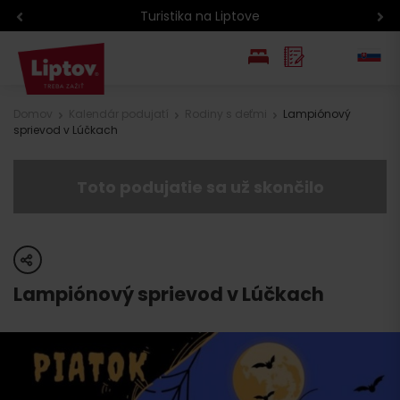
Turistika na Liptove
EN
Domov
Kalendár podujatí
Rodiny s deťmi
Lampiónový
sprievod v Lúčkach
PL
Toto podujatie sa už skončilo
share
Lampiónový sprievod v Lúčkach