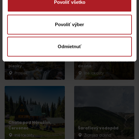
Povoliť všetko
Ráztocký vodopád
Kvačianska dolina
Veľké Borové
Iné lokality
Povoliť výber
Odmietnuť
Vodopád Červené
Prosiecka a Kvačianska
piesky
dolina
Prosiek
Iné lokality
Odchod
Chata pod Náružím,
Červenec
Šarafiový vodopád
Iné lokality
Žiarska dolina