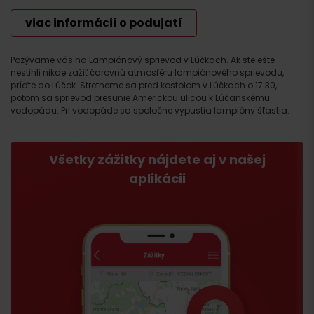
viac informácií o podujatí
Pozývame vás na Lampiónový sprievod v Lúčkach. Ak ste ešte
nestihli nikde zažiť čarovnú atmosféru lampiónového sprievodu,
príďte do Lúčok. Stretneme sa pred kostolom v Lúčkach o 17:30,
potom sa sprievod presunie Americkou ulicou k Lúčanskému
vodopádu. Pri vodopáde sa spoločne vypustia lampióny šťastia.
Všetky zážitky nájdete aj v našej
aplikácii