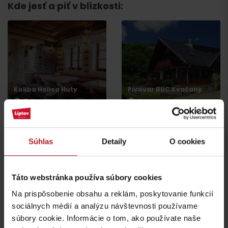
Kde jesť a piť v blízkosti:
Koliba Holica Huty
Pivovar BUC Kvačany
Zuberec
Liptovský Mikuláš
Súhlas
Detaily
O cookies
Táto webstránka používa súbory cookies
Reštaurácia v Hoteli
FUN aréna Liptov
Mních
Na prispôsobenie obsahu a reklám, poskytovanie funkcií
Bobrovec
Liptovský Mikuláš
sociálnych médií a analýzu návštevnosti používame
súbory cookie. Informácie o tom, ako používate naše