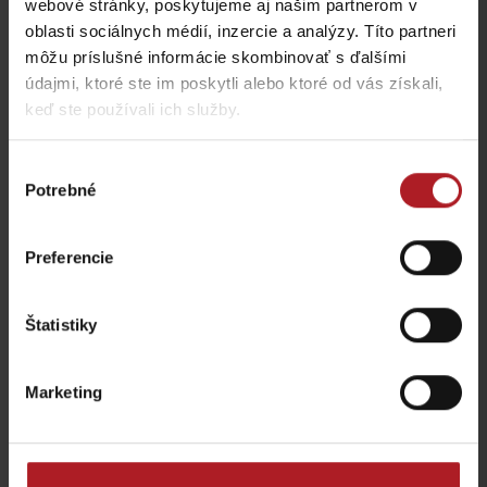
webové stránky, poskytujeme aj našim partnerom v
oblasti sociálnych médií, inzercie a analýzy. Títo partneri
môžu príslušné informácie skombinovať s ďalšími
údajmi, ktoré ste im poskytli alebo ktoré od vás získali,
keď ste používali ich služby.
Reštaurácia Villa Betula
Salaš Beniky
Resort
Liptovské Behárovce
Liptovská Sielnica
Výber
Potrebné
súhlasu
všetky miesta kde jesť a piť
Preferencie
Aktivity a relax v gh blízkosti:
Štatistiky
Marketing
Vodné mlyny Oblazy