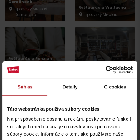
Demänová
Reštaurácia Via Jasná
Liptovský Mikuláš -
Demänová
Liptovský Mikuláš
Reštaurácia Penzion
Drak
Spoj-Ka bistro
Liptovský Mikuláš -
Demänová
Liptovský Mikuláš
Súhlas
Detaily
O cookies
Táto webstránka používa súbory cookies
Na prispôsobenie obsahu a reklám, poskytovanie funkcií
Indická reštaurácia
sociálnych médií a analýzu návštevnosti používame
Restaurant PINUS
SAFRAN
súbory cookie. Informácie o tom, ako používate naše
Liptovský Mikuláš -
Liptovský Mikuláš -
Demänová
Demänová