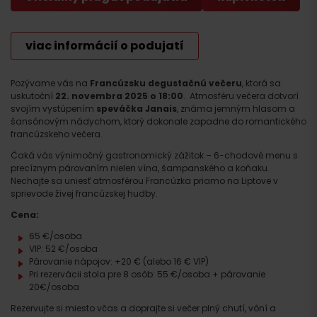
viac informácií o podujatí
Pozývame vás na
Francúzsku degustačnú večeru
, ktorá sa
uskutoční
22. novembra 2025 o 18:00
. Atmosféru večera dotvorí
svojím vystúpením
speváčka Janais
, známa jemným hlasom a
šansónovým nádychom, ktorý dokonale zapadne do romantického
francúzskeho večera.
Čaká vás výnimočný gastronomický zážitok – 6-chodové menu s
precíznym párovaním nielen vína, šampanského a koňaku.
Nechajte sa uniesť atmosférou Francúzka priamo na Liptove v
sprievode živej francúzskej hudby.
Cena:
65 €/osoba
VIP: 52 €/osoba
Párovanie nápojov: +20 € (alebo 16 € VIP)
Pri rezervácii stola pre 8 osôb: 55 €/osoba + párovanie
20€/osoba
Rezervujte si miesto včas a doprajte si večer plný chutí, vôní a