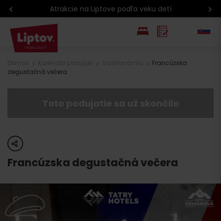
Atrakcie na Liptove podľa veku detí
EN
Domov
Kalendár podujatí
Gastronómia
Francúzska
degustačná večera
PL
Toto podujatie sa už skončilo
share
Francúzska degustačná večera