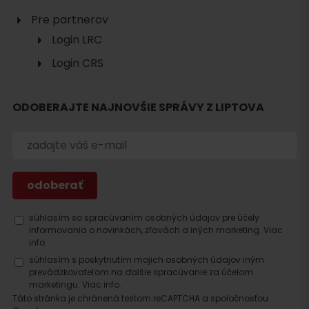
Pre partnerov
Login LRC
Login CRS
Hľadať
ODOBERAJTE NAJNOVŠIE SPRÁVY Z LIPTOVA
ubytovanie
súhlasím so spracúvaním osobných údajov pre účely
informovania o novinkách, zľavách a iných marketing.
Viac
info.
súhlasím s poskytnutím mojich osobných údajov iným
prevádzkovateľom na ďalšie spracúvanie za účelom
marketingu.
Viac info.
Táto stránka je chránená testom reCAPTCHA a spoločnosťou