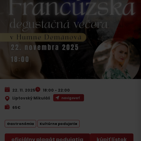
22. 11. 2025
18:00 - 22:00
Liptovský Mikuláš
navigovať
65€
Gastronómia
Kultúrne podujatie
oficiálny plagát podujatia
kúpiť lístok