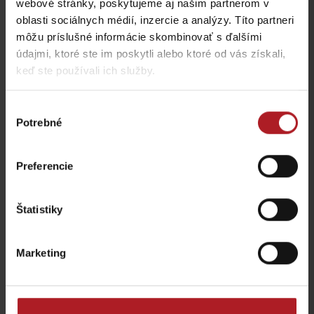
webové stránky, poskytujeme aj našim partnerom v
oblasti sociálnych médií, inzercie a analýzy. Títo partneri
môžu príslušné informácie skombinovať s ďalšími
všetky miesta kde jesť a piť
údajmi, ktoré ste im poskytli alebo ktoré od vás získali,
keď ste používali ich služby.
Aktivity a relax v gh blízkosti:
Výber
Potrebné
súhlasu
Preferencie
KONGRES: Penzión Drak
Pobytový balík Penzión
Štatistiky
Demänová
Mária – family rezort ***
Liptovský Mikuláš
Liptovský Mikuláš
Marketing