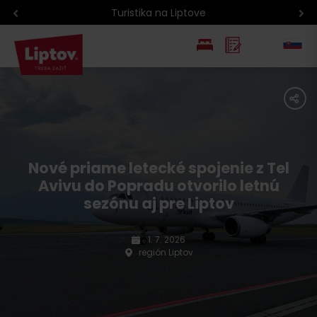
Atrakcie na Liptove podľa veku detí
EN
share
PL
Nové priame letecké spojenie z Tel
Avivu do Popradu otvorilo letnú
sezónu aj pre Liptov
1. 7. 2026
región Liptov