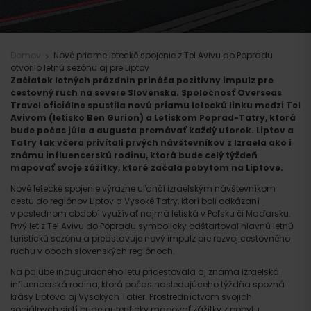
Domov
Nové priame letecké spojenie z Tel Avivu do Popradu
otvorilo letnú sezónu aj pre Liptov
Začiatok letných prázdnin prináša pozitívny impulz pre
cestovný ruch na severe Slovenska. Spoločnosť Overseas
Travel oficiálne spustila novú priamu leteckú linku medzi Tel
Avivom (letisko Ben Gurion) a Letiskom Poprad-Tatry, ktorá
bude počas júla a augusta premávať každý utorok. Liptov a
Tatry tak včera privítali prvých návštevníkov z Izraela ako i
známu influencerskú rodinu, ktorá bude celý týždeň
mapovať svoje zážitky, ktoré začala pobytom na Liptove.
Nové letecké spojenie výrazne uľahčí izraelským návštevníkom
cestu do regiónov Liptov a Vysoké Tatry, ktorí boli odkázaní
v poslednom období využívať najmä letiská v Poľsku či Maďarsku.
Prvý let z Tel Avivu do Popradu symbolicky odštartoval hlavnú letnú
turistickú sezónu a predstavuje nový impulz pre rozvoj cestovného
ruchu v oboch slovenských regiónoch.
Na palube inauguračného letu pricestovala aj známa izraelská
influencerská rodina, ktorá počas nasledujúceho týždňa spozná
krásy Liptova aj Vysokých Tatier. Prostredníctvom svojich
sociálnych sietí bude autenticky mapovať zážitky z pobytu,