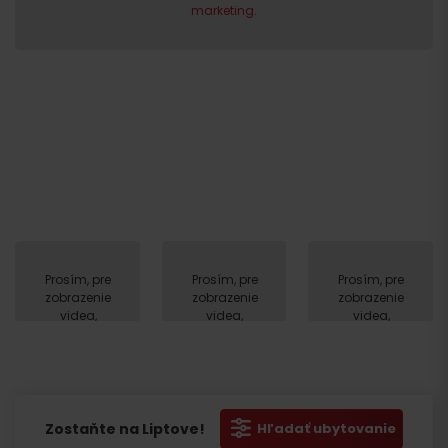
marketing.
Prosím, pre
Prosím, pre
Prosím, pre
zobrazenie
zobrazenie
zobrazenie
videa,
videa,
videa,
akceptujte
akceptujte
akceptujte
cookies
cookies
cookies
pre
pre
pre
marketing.
marketing.
marketing.
Zostaňte na Liptove!
Hľadať ubytovanie