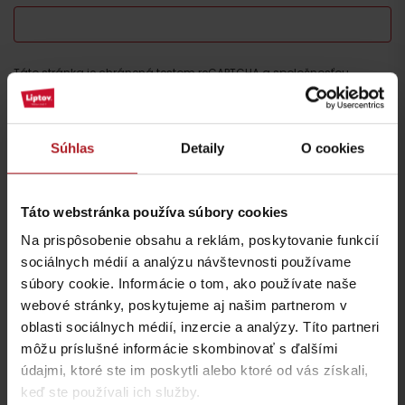
Táto stránka je chránená testom reCAPTCHA a spoločnosťou
Google.
Ochrana súkromia
-
Zmluvné podmienky
Súhlas
Detaily
O cookies
Nezabudnite si prečítať aj ďalšie články
Táto webstránka používa súbory cookies
Na prispôsobenie obsahu a reklám, poskytovanie funkcií
sociálnych médií a analýzu návštevnosti používame
súbory cookie. Informácie o tom, ako používate naše
webové stránky, poskytujeme aj našim partnerom v
Lokálne dobroty, ktoré
Chládok na Liptove
oblasti sociálnych médií, inzercie a analýzy. Títo partneri
musíte na Liptove
verzus rozpálený
môžu príslušné informácie skombinovať s ďalšími
ochutnať
panelák
údajmi, ktoré ste im poskytli alebo ktoré od vás získali,
región Liptov
región Liptov
keď ste používali ich služby.