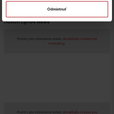
Odmietnuť
Viac informácií o Liptov region karte aj v
našich Liptov News
Prosím, pre zobrazenie videa,
akceptujte cookies pre
marketing.
Odchod
Prosím, pre zobrazenie videa,
akceptujte cookies pre