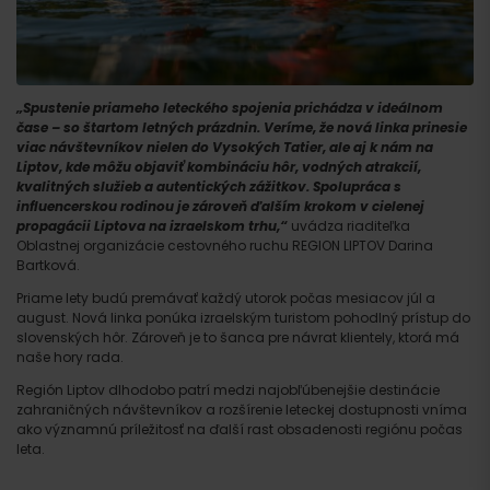
„Spustenie priameho leteckého spojenia prichádza v ideálnom
čase – so štartom letných prázdnin. Veríme, že nová linka prinesie
viac návštevníkov nielen do Vysokých Tatier, ale aj k nám na
Liptov, kde môžu objaviť kombináciu hôr, vodných atrakcií,
kvalitných služieb a autentických zážitkov. Spolupráca s
influencerskou rodinou je zároveň ďalším krokom v cielenej
propagácii Liptova na izraelskom trhu,“
uvádza riaditeľka
Oblastnej organizácie cestovného ruchu REGION LIPTOV Darina
Bartková.
Priame lety budú premávať každý utorok počas mesiacov júl a
august. Nová linka ponúka izraelským turistom pohodlný prístup do
slovenských hôr. Zároveň je to šanca pre návrat klientely, ktorá má
naše hory rada.
Región Liptov dlhodobo patrí medzi najobľúbenejšie destinácie
zahraničných návštevníkov a rozšírenie leteckej dostupnosti vníma
ako významnú príležitosť na ďalší rast obsadenosti regiónu počas
leta.