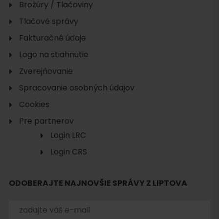
Brožúry / Tlačoviny
Tlačové správy
Fakturačné údaje
Logo na stiahnutie
Zverejňovanie
Spracovanie osobných údajov
Cookies
Pre partnerov
Login LRC
Login CRS
ODOBERAJTE NAJNOVŠIE SPRÁVY Z LIPTOVA
Hľadať
ubytovanie