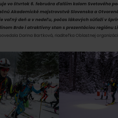
tuje vo štvrtok 6. februára ďalším kolom Svetového 
 začnú Akademické majstrovstvá Slovenska a Otvoren
je voľný deň a v nedeľu, počas lákavých súťaží v špri
linom Brde i atraktívny stan s prezentáciou regiónu L
ovedala Darina Bartková, riaditeľka Oblastnej organizá
Kde sa nachádza
Voda, sneh a aktivit
poklad? Nájdi ho s
Liptov Region Card!
d for this source.
Voda, sneh a aktivit