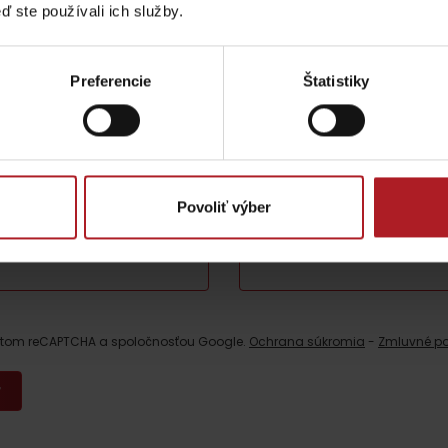
ď ste používali ich služby.
Liptovské tradície
Pramene a vodopád
oj zážitok
Preferencie
Štatistiky
a nebude zverejnená.
Vyžadované polia sú označené
*
Povoliť výber
E-mail
*
TOVA
estom reCAPTCHA a spoločnosťou Google.
Ochrana súkromia
-
Zmluvné p