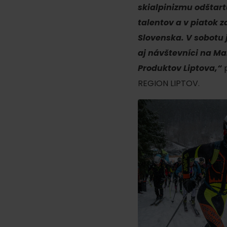
skialpinizmu odštar
Ak ti škvŕka v bruchu
talentov a v piatok
Slovenska. V sobotu 
Reštaurácie
aj návštevníci na Ma
Kaviarne
Produktov Liptova,“
p
Pivovary a vinárne
REGION LIPTOV.
Salaše a koliby
Zimu a leto na Liptove
spoja športy
No data found for this source.
No data foun
Kde sa nachádza