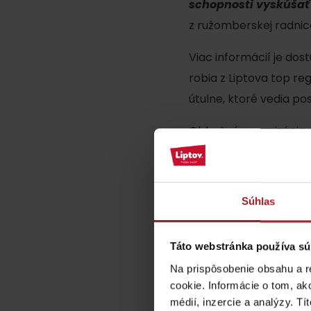
schopnosti vyskúšať a
ZOZNAM ATRAKCII PRE DETI
z ružomberskej radnic
Viac informácií je do
robia z Liptova top re
útulne, ktoré vedia po
KAMERY
Oblastná organizácia 
cestovného ruchu a šp
Múzeum liptovskej
dediny v Pribyline
Súhlas
O značke Produkt Liptova
Táto webstránka používa sú
ZOZNAM PRODUKTOV LIPTOVA
Na prispôsobenie obsahu a r
cookie. Informácie o tom, ak
médií, inzercie a analýzy. Tí