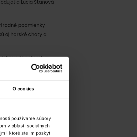
odujatia Lucia Stanová
Prírodné podmienky
sú aj horské chaty a
dotácie Ministerstva
dia
O cookies
vnosti používame súbory
om v oblasti sociálnych
mi, ktoré ste im poskytli