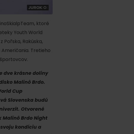
inoSkialpTeam, ktoré
reteky Youth World
z Poľska, Rakúska,
i Američania. Tretieho
 športovcov.
 dve krásne doliny
disko Malinô Brdo.
World Cup
tvá Slovenska budú
niverzít. Otvorené
k Malinô Brdo Night
 svoju kondíciu a