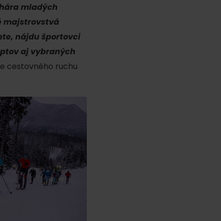
pohára mladých
é majstrovstvá
nte, nájdu športovci
iptov aj vybraných
cie cestovného ruchu
y
y