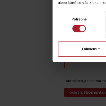
alebo ktoré od vás získali, ke
Chaty a útulne
Opíšte nám sv
Výber
TOP ATRAKCIE
Potrebné
súhlasu
Vaša e-mailová adres
Komentár
*
Potrebuješ požičať lyže alebo bicykel?
Požičovne
Odmietnuť
Servisy
Meno
*
VIAC O NEPOZNANÝCH MIESTACH LIP
Táto stránka je chránená t