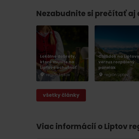
Nezabudnite si prečítať aj
Nemáš auto a potrebuješ zviesť?
Mara Bus
Ski&Aqua Bus
Lokálne dobroty,
Chládok na Liptov
Autobusová
ktoré musíte na
verzus rozpálený
Liptove ochutnať
panelák
Vlaková
región Liptov
región Liptov
Letecká
všetky články
Taxi
Viac informácií o Liptov re