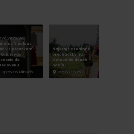
ová výstava
anctus Nicolaus
286 v Liptovskom
Najkrajšie rodinné
ikuláši vás
prechádzky na
renesie do
Liptove do dvoch
tredoveku
hodín
 found for this source.
Liptovský Mikuláš
región Liptov