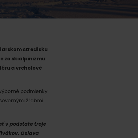
žiarskom stredisku
ie zo skialpinizmu.
ku
féru a vrcholové
jú výborné podmienky
pa
i severnými žľabmi
ty
ltúra
ť v podstate troje
divákov. Oslava