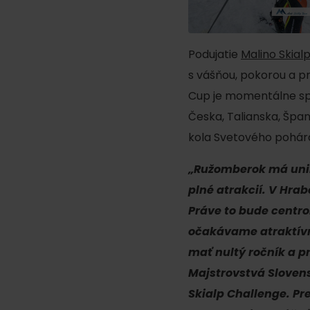
poklad? Nájdi ho s
Liptov Region Card!
Podujatie
Malino Skial
s vášňou, pokorou a pr
VŠETKY ČLÁNKY
Cup je momentálne spu
Česka, Talianska, Špan
kola Svetového pohára
„Ružomberok má unik
VŠETKY ČLÁNKY
plné atrakcií. V Hra
Práve to bude centro
očakávame atraktívn
Počasie a kamery
mať nultý ročník a p
Majstrovstvá Slovens
Skialp Challenge. Pr
podľa veku detí