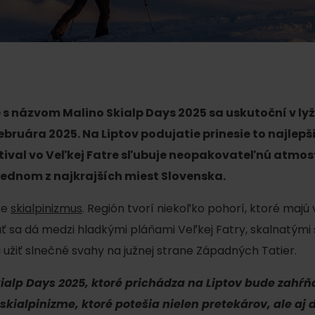
AUG
Demänovská Dolina
08.
Leto pod Chopkom
ZOZNAM INFOCENTIER
Program pre zamestnancov
 REGIÓNE
ŠETKY PODUJATIA
Konferenčné priestory
 s názvom Malino Skialp Days 2025 sa uskutoční v ly
Zimné športy
Teambuildingy
februára 2025. Na Liptov podujatie prinesie to najlepš
Vyber si typ zážit
stival vo Veľkej Fatre sľubuje neopakovateľnú atmos
Lyžovanie
Všetky
jednom z najkrajších miest Slovenska.
Skialpinizmus
Vodné parky
re
skialpinizmus
. Región tvorí niekoľko pohorí, ktoré ma
Bežkovanie
Wellness a s
ať sa dá medzi hladkými pláňami Veľkej Fatry, skalnatým
Vodné aktivi
Zimná turistika
i užiť slnečné svahy na južnej strane Západných Tatier.
História a ku
ialp Days 2025, ktoré prichádza na Liptov bude zahŕňa
skialpinizme, ktoré potešia nielen pretekárov, ale aj 