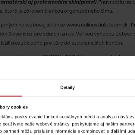
matérski aj profesionálni skialpinisti,“
navnadila na p
e, ktorá je zároveň členkou organizačného tímu.
stupných na webovej stránke
www.malinoskialpteam.sk
. 
gión Slovenska pre skialpinizmus. Veľkou výhodou Liptova 
slúžiť ako základňa pre túry do vzdialenejších končín.
cestovného ruchu REGION LIPTOV financuje podujatie aj z 
ortu SR vo výške 5 000,- eur.
Lúčanský vodopád
Aquapark Tatralan
Detaily
Kde kúpiť
Spolupráca
bory cookies
eklám, poskytovanie funkcií sociálnych médií a analýzu návšte
o používate naše webové stránky, poskytujeme aj našim partner
to partneri môžu príslušné informácie skombinovať s ďalšími údaj