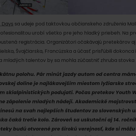
p Days
sa udeje pod taktovkou občianskeho združenia Mal
ofesionalitou urobí všetko pre jeho hladký priebeh. Na p
stená registrácia. Organizátori očakávajú pretekárov aj 
ielska, Švajčiarska, Francúzska a účasť prisľúbili dokonca 
 mladých talentov by sa mohla zúčastniť zhruba stovka
átnu polohu. Pár minút jazdy autom od centra máme
bovskej doline je najlákavejším miestom lyžiarske stre
m skialpinistických podujatí. Počas pretekov Youth 
e zápolenie mladých nádejí. Akademické majstrovs
Pravidlá pobytu na
Poistenie záchrany
horách
zadarmo s Generali
rinesú na svah najlepších študentov zo slovenských u
ka čaká tretie kolo. Zároveň sa uskutoční aj 14. roční
eteky budú otvorené pre širokú verejnosť, kde si môžu
podľa ročného obdobia