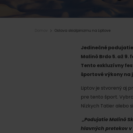
Plánovanie pre firmy
Domov
Oslava skialpinizmu na Liptove
Naplánuj si dovolenku
VIAC O
V
Plánovač
Jedinečné podujatie
Pobytové balíky
Malinô Brdo 5. až 9. 
Letné športy
Rezervuj si izby
Tento exkluzívny fe
Turistika
športové výkony na 
Kempovanie
Cyklistika
So zvieratkami
Liptov je stvorený aj p
Lezenie
So zľavami
pre tento šport. Vybr
Nízkych Tatier alebo s
Vodné športy
Nordic walking
„Podujatie Malinô Sk
hlavných pretekov v 