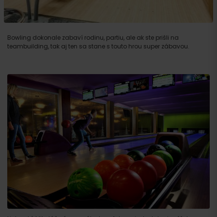
Bowling dokonale zabaví rodinu, partiu, ale ak ste prišli na
teambuilding, tak aj ten sa stane s touto hrou super zábavou.