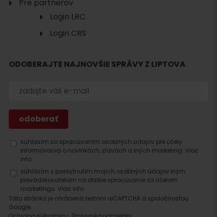
Pre partnerov
Login LRC
Login CRS
ODOBERAJTE NAJNOVŠIE SPRÁVY Z LIPTOVA
súhlasím so spracúvaním osobných údajov pre účely
informovania o novinkách, zľavách a iných marketing.
Viac
info.
súhlasím s poskytnutím mojich osobných údajov iným
prevádzkovateľom na ďalšie spracúvanie za účelom
marketingu.
Viac info.
Táto stránka je chránená testom reCAPTCHA a spoločnosťou
Google.
Ochrana súkromia
-
Zmluvné podmienky