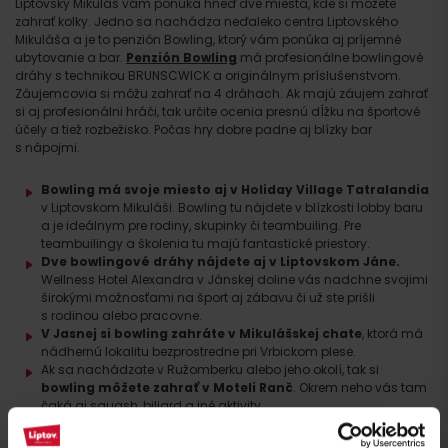
Liptovský Mikuláš vám ponúka hneď dve miesta, kde si môžete
zahrať kolky. Jedno sa nachádza neďaleko centra Liptovského
Mikuláša a je to penzión Bowling, ktorý vám ponúka aj príjemné
ubytovanie a bar.
Penzión Bowling
má profesionálne bowlingové
dráhy s technikou BRUNSCWICK a originálnym príslušenstvom.
Záujemcovia si môžu zahrať na 4 dráhach. Ak majú záujem zahrať
si aj profesionálni hráči, tak určite ocenia presnú dĺžku na športové
účely a tiež rozbežisko. Počas hry dobre padne aj blízky bar
s nápojmi.
Bowling má svoje miesto aj v
Holiday Village Tatralandia
v Liptovskom Mikuláši. Bowling tu nájdete v blízkosti lobby baru
a je ideálnym pre rodiny, skupinky či teambuiling. Pre
teambuilingy a školenia tu majú fantastické priestory.
Dve bowlingové dráhy nájdete aj v Liptovskom Jáne.
Wellness Hotel Alexandra v Jánskej doline vás nadchne svojimi
širokými možnosťami na šport aj zábavu či už ste prišli
s rodinou alebo pracovne.
V Jasnej si bowling zahráte v
Mikulášskej chate
, ktorá má
nádhernú lokalitu bezprostredne pri Vrbickom plese.
Ak sa nachádzate v Ružomberku alebo jeho okolí, tak si
bowling môžete zahrať v
Moteli Ranč
. Okrem neho vás tam
čaká aj squash, biliard a iné aktivity.
Tri moderné bowlingové dráhy nájdete aj v
budove vodného
sveta
Gothal v Liptovskej Osade
. V Rezorte Gothal majú pre