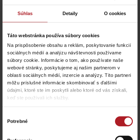
vás aj veľkorysé možnosti na ubytovanie v nádhernej tichej
lokalite.
Súhlas
Detaily
O cookies
Tak kam ste sa rozhodli ísť? Nezabudnite, že vždy je lepšie si pred
príchodom overiť voľné dráhy –
rezervácia
dopredu vám vyrieši
prípadné čakanie.
Táto webstránka používa súbory cookies
Na prispôsobenie obsahu a reklám, poskytovanie funkcií
sociálnych médií a analýzu návštevnosti používame
súbory cookie. Informácie o tom, ako používate naše
webové stránky, poskytujeme aj našim partnerom v
oblasti sociálnych médií, inzercie a analýzy. Títo partneri
môžu príslušné informácie skombinovať s ďalšími
údajmi, ktoré ste im poskytli alebo ktoré od vás získali,
keď ste používali ich služby.
Výber
Potrebné
súhlasu