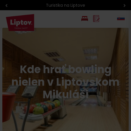
Turistika na Liptove
EN
PL
Kde hrať bowling
nielen v Liptovskom
Mikuláši