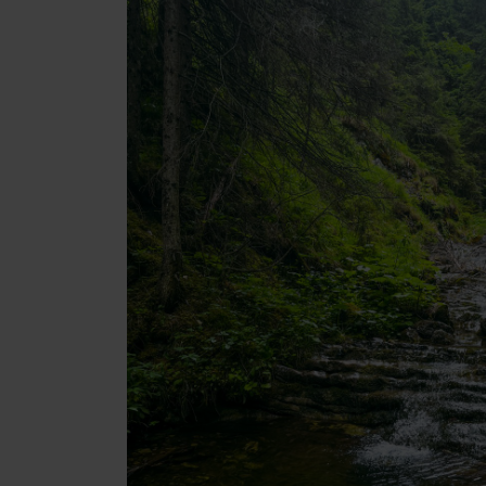
poklad? Nájdi ho s
Liptov Region Card!
VŠETKY ČLÁNKY
VŠETKY ČLÁNKY
Počasie a kamery
podľa veku detí