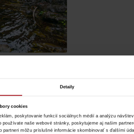
Lúčanský vodopád
Aquapark Tatralan
rova veža” je
ýške približne 7 metrov,
Detaily
a Chopok, Ďumbier, Poľanu
Kde kúpiť
Spolupráca
adni môžeš od záchytného
bory cookies
sť po žltej turistickej značke
eklám, poskytovanie funkcií sociálnych médií a analýzu návšte
by ti to zabrať viac ako 30
o používate naše webové stránky, poskytujeme aj našim partner
to partneri môžu príslušné informácie skombinovať s ďalšími údaj