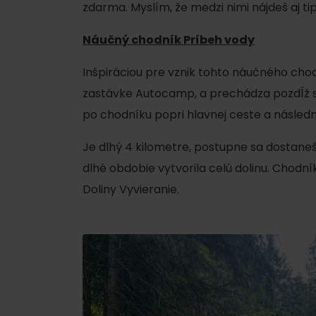
zdarma. Myslím, že medzi nimi nájdeš aj t
Ak ti škvŕka v bruchu
Náučný chodník Príbeh vody
Reštaurácie
Inšpiráciou pre vznik tohto náučného cho
Kaviarne
zastávke Autocamp, a prechádza pozdĺž spo
Pivovary a vinárne
po chodníku popri hlavnej ceste a násled
Salaše a koliby
Je dlhý 4 kilometre, postupne sa dostaneš k
dlhé obdobie vytvorila celú dolinu. Chod
Doliny Vyvieranie.
Zimu a leto na Liptove
spoja športy
No data found for this source.
No data foun
Kde sa nachádza