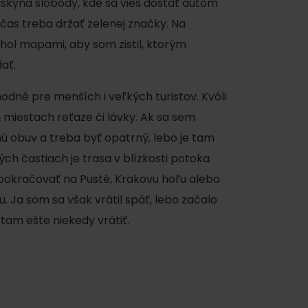
kyňa slobody, kde sa vieš dostať autom
 čas treba držať zelenej značky. Na
hol mapami, aby som zistil, ktorým
ať.
odné pre menších i veľkých turistov. Kvôli
 miestach reťaze či lávky. Ak sa sem
tnú obuv a treba byť opatrný, lebo je tam
ých častiach je trasa v blízkosti potoka.
 pokračovať na Pusté, Krakovu hoľu alebo
Ja som sa však vrátil späť, lebo začalo
am ešte niekedy vrátiť.