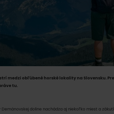
AUG
Demänovská Dolina
22.
Leto pod Chopkom
ZOZNAM INFOCENTIER
Program pre zamestnancov
 REGIÓNE
ŠETKY PODUJATIA
Konferenčné priestory
Zimné športy
Teambuildingy
Vyber si typ zážit
Lyžovanie
Všetky
Skialpinizmus
Vodné parky
Bežkovanie
rí medzi obľúbené horské lokality na Slovensku. Pre
Wellness a s
práve tu.
Vodné aktivi
Zimná turistika
História a ku
 Demänovskej doline nachádza aj niekoľko miest a zákutí,