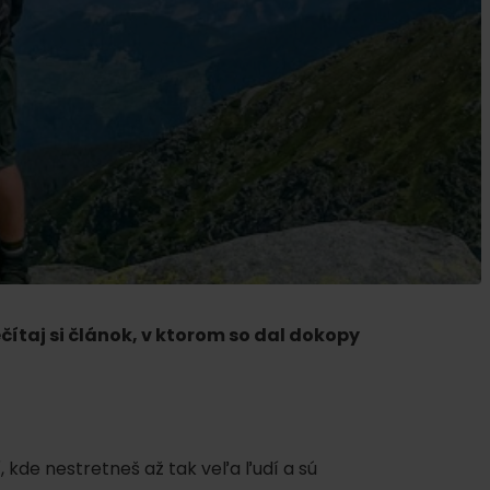
ku
čítaj si článok, v ktorom so dal dokopy
pa
ty
ltúra
 kde nestretneš až tak veľa ľudí a sú