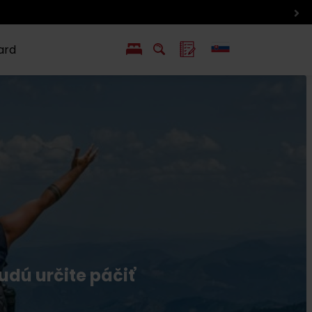
ard
EN
PL
ý
y s Liptov Region Card
Chute a život
Liptova
udú určite páčiť