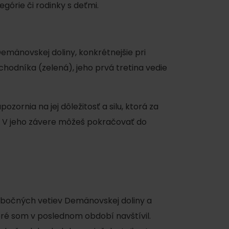
górie či rodinky s deťmi.
emänovskej doliny, konkrétnejšie pri
hodníka (zelená), jeho prvá tretina vedie
zornia na jej dôležitosť a silu, ktorá za
u. V jeho závere môžeš pokračovať do
y
 z bočných vetiev Demänovskej doliny a
toré som v poslednom období navštívil.
y