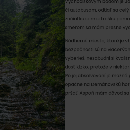
Východiskovým bodom je Jas
či autobusom, odtiaľ sa celý
začiatku som si trošku pomo
smerom sa mám presne vyd
Nádherné miesto, ktoré je vh
bezpečnosti sú na viacerých
vyberieš, nezabudni si kvali
dosť klzko, pretože v niektor
Po jej absolvovaní je možné
opačne na Demänovskú horu. 
pršať. Aspoň mám dôvod sa t
Pravidlá pobytu na
Poistenie záchrany
horách
zadarmo s Generali
podľa ročného obdobia