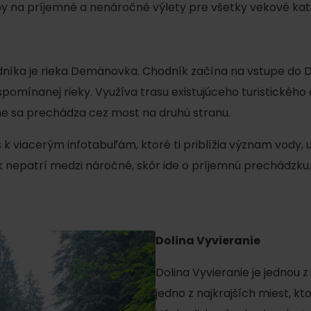
ipy na príjemné a nenáročné výlety pre všetky vekové kate
dníka je rieka Demänovka. Chodník začína na vstupe do D
mínanej rieky. Využíva trasu existujúceho turistického c
ne sa prechádza cez most na druhú stranu.
 viacerým infotabuľám, ktoré ti priblížia význam vody, upo
ník nepatrí medzi náročné, skôr ide o príjemnú prechádzk
Kde sa nachádza
Voda, sneh a aktivit
poklad? Nájdi ho s
Liptov Region Card!
d for this source.
Dolina Vyvieranie
Dolina Vyvieranie je jednou
jedno z najkrajších miest, k
Voda, sneh a aktivit