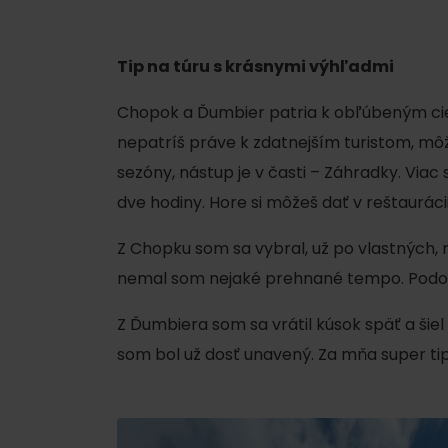
Tip na túru s krásnymi výhľadmi
Nemáš auto a potrebuješ zviesť?
Chopok a Ďumbier patria k obľúbeným cieľo
Mara Bus
nepatríš práve k zdatnejším turistom, mô
Ski&Aqua Bus
sezóny, nástup je v časti – Záhradky. Viac
Autobusová
dve hodiny. Hore si môžeš dať v reštaurác
Vlaková
Z Chopku som sa vybral, už po vlastných, na
Letecká
nemal som nejaké prehnané tempo. Podobn
Taxi
Z Ďumbiera som sa vrátil kúsok späť a šiel 
som bol už dosť unavený. Za mňa super tip