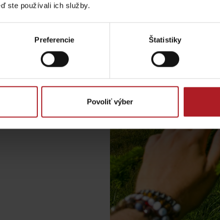
ď ste používali ich služby.
Liptovské tradície
Pramene a vodopád
hádza Symbolický cintorín
Preferencie
Štatistiky
Povoliť výber
TOVA