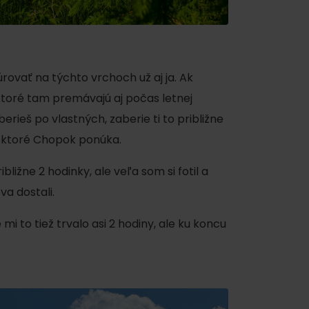
ovať na týchto vrchoch už aj ja. Ak
ktoré tam premávajú aj počas letnej
erieš po vlastných, zaberie ti to približne
y, ktoré Chopok ponúka.
 found for this source.
ližne 2 hodinky, ale veľa som si fotil a
a dostali.
mi to tiež trvalo asi 2 hodiny, ale ku koncu