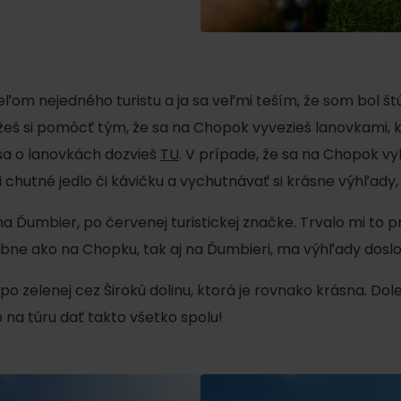
No data found for this source.
m nejedného turistu a ja sa veľmi teším, že som bol štúr
žeš si pomôcť tým, že sa na Chopok vyvezieš lanovkami, 
 sa o lanovkách dozvieš
TU
. V prípade, že sa na Chopok vyb
ii chutné jedlo či kávičku a vychutnávať si krásne výhľad
No data found for this source.
No data
 Ďumbier, po červenej turistickej značke. Trvalo mi to prib
e ako na Chopku, tak aj na Ďumbieri, ma výhľady doslov
po zelenej cez Širokú dolinu, ktorá je rovnako krásna. Dole 
 na túru dať takto všetko spolu!
No data found for this source.