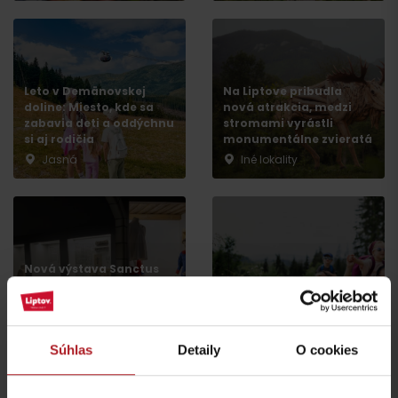
Leto v Demänovskej
Na Liptove pribudla
doline: Miesto, kde sa
nová atrakcia, medzi
zabavia deti a oddýchnu
stromami vyrástli
si aj rodičia
monumentálne zvieratá
Jasná
Iné lokality
Príchod
Nová výstava Sanctus
Nicolaus 1286 v
Najkrajšie rodinné
Liptovskom Mikuláši vás
prechádzky na Liptove
prenesie do stredoveku
do dvoch hodín
Liptovský Mikuláš
región Liptov
Súhlas
Detaily
O cookies
všetky články