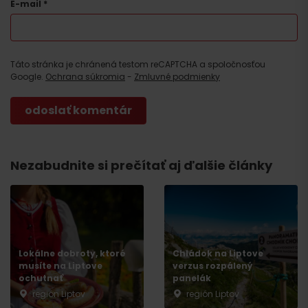
E-mail
*
Táto stránka je chránená testom reCAPTCHA a spoločnosťou
Google.
Ochrana súkromia
-
Zmluvné podmienky
Nezabudnite si prečítať aj ďalšie články
Lokálne dobroty, ktoré
Chládok na Liptove
musíte na Liptove
verzus rozpálený
ochutnať
panelák
región Liptov
región Liptov