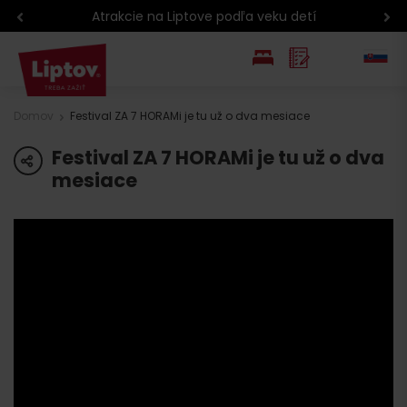
Atrakcie na Liptove podľa veku detí
EN
Domov
Festival ZA 7 HORAMi je tu už o dva mesiace
PL
Festival ZA 7 HORAMi je tu už o dva
share
mesiace