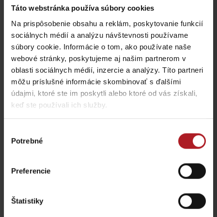
Táto webstránka používa súbory cookies
Na prispôsobenie obsahu a reklám, poskytovanie funkcií
sociálnych médií a analýzu návštevnosti používame
Viac informácií o Liptov region karte aj v
našich Liptov News
súbory cookie. Informácie o tom, ako používate naše
webové stránky, poskytujeme aj našim partnerom v
oblasti sociálnych médií, inzercie a analýzy. Títo partneri
Prosím, pre zobrazenie videa,
akceptujte cookies pre
môžu príslušné informácie skombinovať s ďalšími
marketing.
údajmi, ktoré ste im poskytli alebo ktoré od vás získali,
keď ste používali ich služby.
Výber
Potrebné
súhlasu
Preferencie
Štatistiky