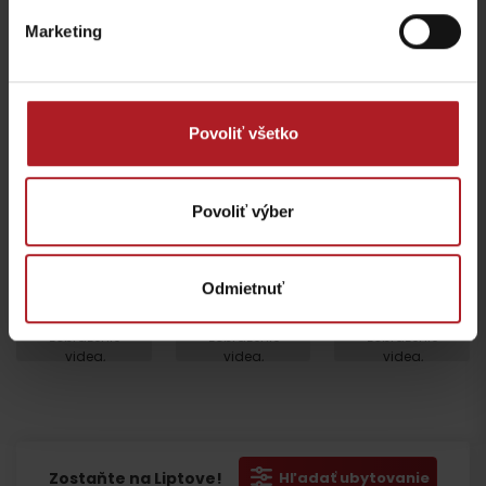
Prosím, pre zobrazenie videa,
akceptujte cookies pre
marketing.
Marketing
Povoliť všetko
Povoliť výber
Odmietnuť
Prosím, pre
Prosím, pre
Prosím, pre
zobrazenie
zobrazenie
zobrazenie
videa,
videa,
videa,
Odchod
akceptujte
akceptujte
akceptujte
cookies
cookies
cookies
pre
pre
pre
marketing.
marketing.
marketing.
Zostaňte na Liptove!
Hľadať ubytovanie