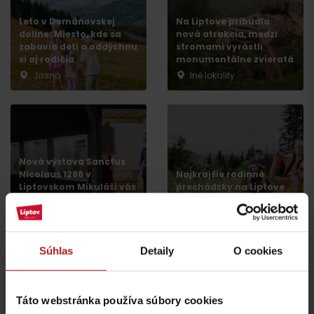
Leto v Demänovskej
Na Liptove pribudla
doline: Miesto, kde sa
nová atrakcia, medzi
zabavia deti a oddýchnu
stromami vyrástli
si aj rodičia
monumentálne zvieratá
Jasná
Iné lokality
Príchod
Nová výstava Sanctus
Nicolaus 1286 v
Najkrajšie rodinné
Liptovskom Mikuláši vás
prechádzky na Liptove
prenesie do stredoveku
do dvoch hodín
Liptovský Mikuláš
región Liptov
Súhlas
Detaily
O cookies
všetky články
Táto webstránka používa súbory cookies