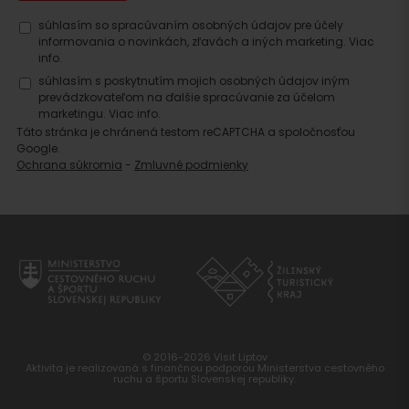
Hľadať
súhlasím so spracúvaním osobných údajov pre účely
informovania o novinkách, zľavách a iných marketing.
Viac
ubytovanie
info.
súhlasím s poskytnutím mojich osobných údajov iným
prevádzkovateľom na ďalšie spracúvanie za účelom
marketingu.
Viac info.
Táto stránka je chránená testom reCAPTCHA a spoločnosťou
Google.
Ochrana súkromia
-
Zmluvné podmienky
© 2016-2026 Visit Liptov
Aktivita je realizovaná s finančnou podporou Ministerstva cestovného
ruchu a športu Slovenskej republiky.