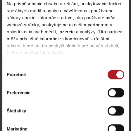
Viac informácií o Liptov region karte aj v
Na prispôsobenie obsahu a reklám, poskytovanie funkcií
našich Liptov News
sociálnych médií a analýzu návštevnosti používame
súbory cookie. Informácie o tom, ako používate naše
webové stránky, poskytujeme aj našim partnerom v
Prosím, pre zobrazenie videa,
akceptujte cookies pre
oblasti sociálnych médií, inzercie a analýzy. Títo partneri
marketing.
môžu príslušné informácie skombinovať s ďalšími
údajmi, ktoré ste im poskytli alebo ktoré od vás získali,
keď ste používali ich služby.
Výber
Potrebné
súhlasu
Preferencie
Štatistiky
Prosím, pre zobrazenie videa,
akceptujte cookies pre
marketing.
Marketing