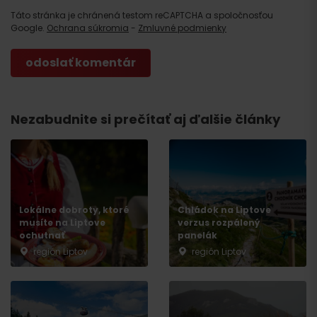
Táto stránka je chránená testom reCAPTCHA a spoločnosťou
Google.
Ochrana súkromia
-
Zmluvné podmienky
Nezabudnite si prečítať aj ďalšie články
Lokálne dobroty, ktoré
Chládok na Liptove
musíte na Liptove
verzus rozpálený
ochutnať
panelák
región Liptov
región Liptov