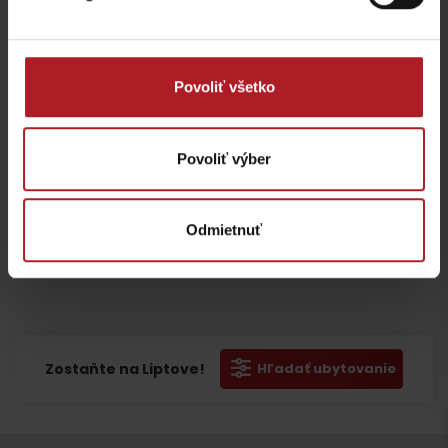
Povoliť všetko
Povoliť výber
Prosím, pre
Prosím, pre
Prosím, pre
Odmietnuť
zobrazenie
zobrazenie
zobrazenie
videa,
videa,
videa,
akceptujte
akceptujte
akceptujte
cookies
cookies
cookies
Odchod
pre
pre
pre
marketing.
marketing.
marketing.
Zostaňte na Liptove!
Hľadať ubytovanie