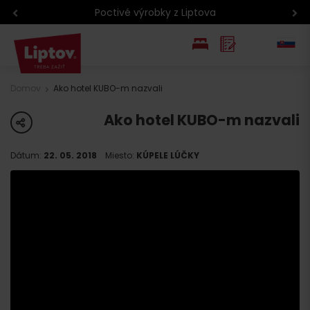
Poctivé výrobky z Liptova
EN
Domov
Ako hotel KUBO-m nazvali
PL
Ako hotel KUBO-m nazvali
share
Dátum:
22. 05. 2018
Miesto:
KÚPELE LÚČKY