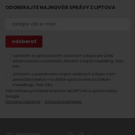
Hľadať
ODOBERAJTE NAJNOVŠIE SPRÁVY Z LIPTOVA
ubytovanie
súhlasím so spracúvaním osobných údajov pre účely
informovania o novinkách, zľavách a iných marketing.
Viac
info.
súhlasím s poskytnutím mojich osobných údajov iným
prevádzkovateľom na ďalšie spracúvanie za účelom
marketingu.
Viac info.
Táto stránka je chránená testom reCAPTCHA a spoločnosťou
Google.
Ochrana súkromia
-
Zmluvné podmienky