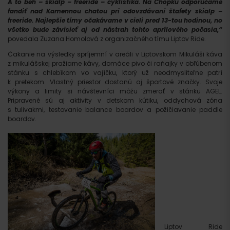
A to beh – skialp – freeride – cyklistika. Na Chopku odporúčame
fandiť nad Kamennou chatou pri odovzdávaní štafety skialp –
freeride. Najlepšie tímy očakávame v cieli pred 13-tou hodinou, no
všetko bude závisieť aj od nástrah tohto aprílového počasia,“
povedala Zuzana Homolová z organizačného tímu Liptov Ride.
Čakanie na výsledky spríjemní v areáli v Liptovskom Mikuláši káva
z mikulášskej pražiarne kávy, domáce pivo či raňajky v obľúbenom
stánku s chlebíkom vo vajíčku, ktorý už neodmysliteľne patrí
k pretekom. Vlastný priestor dostanú aj športové značky. Svoje
výkony a limity si návštevníci môžu zmerať v stánku AGEL.
Pripravené sú aj aktivity v detskom kútiku, oddychová zóna
s tulivakmi, testovanie balance boardov a požičiavanie paddle
boardov.
Liptov Ride