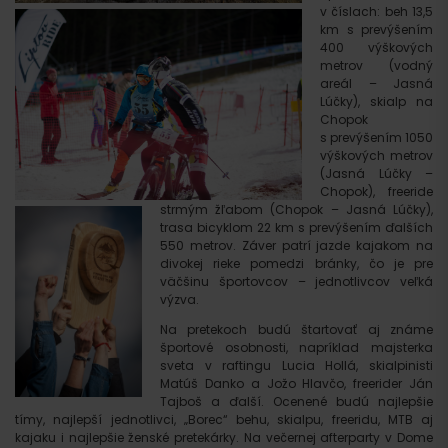
v číslach: beh 13,5
km s prevýšením
400 výškových
metrov (vodný
areál – Jasná
Lúčky), skialp na
Chopok
s prevýšením 1050
výškových metrov
(Jasná Lúčky –
Chopok), freeride
strmým žľabom (Chopok – Jasná Lúčky),
trasa bicyklom 22 km s prevýšením ďalších
550 metrov. Záver patrí jazde kajakom na
divokej rieke pomedzi bránky, čo je pre
väčšinu športovcov – jednotlivcov veľká
výzva.
Na pretekoch budú štartovať aj známe
športové osobnosti, napríklad majsterka
sveta v raftingu Lucia Hollá, skialpinisti
Matúš Danko a Jožo Hlavčo, freerider Ján
Tajboš a ďalší. Ocenené budú najlepšie
tímy, najlepší jednotlivci, „Borec“ behu, skialpu, freeridu, MTB aj
kajaku i najlepšie ženské pretekárky. Na večernej afterparty v Dome