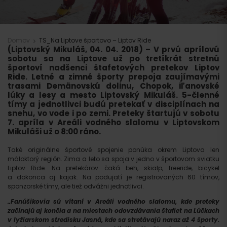
Domov
TS_Na Liptove športovo – Liptov Ride
(Liptovský Mikuláš, 04. 04. 2018)
– V prvú aprílovú
sobotu sa na Liptove už po tretíkrát stretnú
športoví nadšenci štafetových pretekov Liptov
Ride. Letné a zimné športy prepoja zaujímavými
trasami Demänovskú dolinu, Chopok, iľanovské
lúky a lesy a mesto Liptovský Mikuláš. 5-členné
tímy a jednotlivci budú pretekať v disciplínach na
snehu, vo vode i po zemi. Preteky štartujú v sobotu
7. apríla v Areáli vodného slalomu v Liptovskom
Mikuláši už o 8:00 ráno.
Také originálne športové spojenie ponúka okrem Liptova len
máloktorý región. Zima a leto sa spoja v jedno v športovom sviatku
Liptov Ride. Na pretekárov čaká beh, skialp, freeride, bicykel
a dokonca aj kajak. Na podujatí je registrovaných 60 tímov,
sponzorské tímy, ale tiež odvážni jednotlivci.
„Fanúšikovia sú vítaní v Areáli vodného slalomu, kde preteky
začínajú aj končia a na miestach odovzdávania štafiet na Lúčkach
v lyžiarskom stredisku Jasná, kde sa stretávajú naraz až 4 športy.