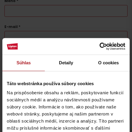
Meno
*
E-mail
*
Táto stránka je chránená testom reCAPTCHA a spoločnosťou
Google.
Ochrana súkromia
-
Zmluvné podmienky
Súhlas
Detaily
O cookies
Táto webstránka používa súbory cookies
Na prispôsobenie obsahu a reklám, poskytovanie funkcií
Nezabudnite si prečítať aj ďalšie články
sociálnych médií a analýzu návštevnosti používame
súbory cookie. Informácie o tom, ako používate naše
webové stránky, poskytujeme aj našim partnerom v
oblasti sociálnych médií, inzercie a analýzy. Títo partneri
môžu príslušné informácie skombinovať s ďalšími