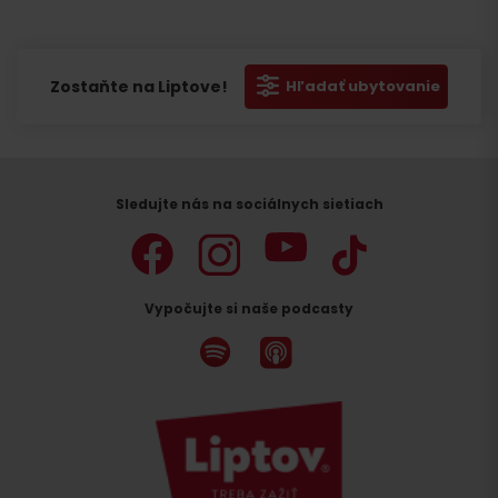
cookies
cookies
cookies
pre
pre
pre
marketing.
marketing.
marketing.
Zostaňte na Liptove!
Hľadať ubytovanie
Sledujte nás na sociálnych sietiach
Vypočujte si naše podcasty