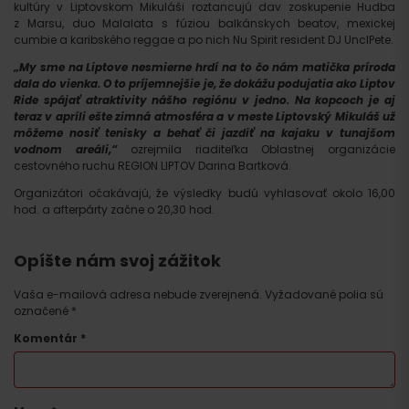
kultúry v Liptovskom Mikuláši roztancujú dav zoskupenie Hudba
z Marsu, duo Malalata s fúziou balkánskych beatov, mexickej
cumbie a karibského reggae a po nich Nu Spirit resident DJ UnclPete.
„My sme na Liptove nesmierne hrdí na to čo nám matička príroda
dala do vienka. O to príjemnejšie je, že dokážu podujatia ako Liptov
Ride spájať atraktivity nášho regiónu v jedno. Na kopcoch je aj
teraz v apríli ešte zimná atmosféra a v meste Liptovský Mikuláš už
môžeme nosiť tenisky a behať či jazdiť na kajaku v tunajšom
vodnom areáli,“
ozrejmila riaditeľka Oblastnej organizácie
cestovného ruchu REGION LIPTOV Darina Bartková.
Organizátori očakávajú, že výsledky budú vyhlasovať okolo 16,00
hod. a afterpárty začne o 20,30 hod.
Príchod
Opíšte nám svoj zážitok
Vaša e-mailová adresa nebude zverejnená.
Vyžadované polia sú
označené
*
Komentár
*