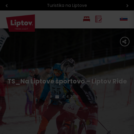
Atrakcie na Liptove podľa veku detí
EN
share
PL
TS_Na Liptove športovo – Liptov Ride
4. 4. 2018