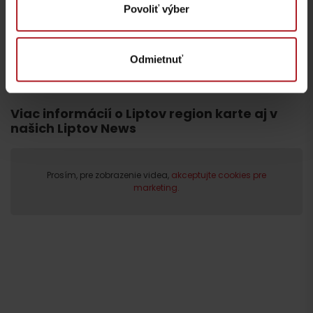
Povoliť výber
Liptovský Mikuláš
región Liptov
všetky články
Odmietnuť
Viac informácií o Liptov region karte aj v
našich Liptov News
Prosím, pre zobrazenie videa,
akceptujte cookies pre
marketing.
Odchod