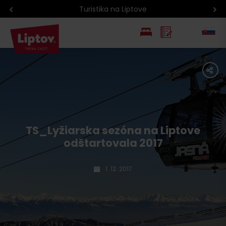
Turistika na Liptove
EN
share
PL
TS_Lyžiarska sezóna na Liptove
odštartovala 2017
1. 12. 2017