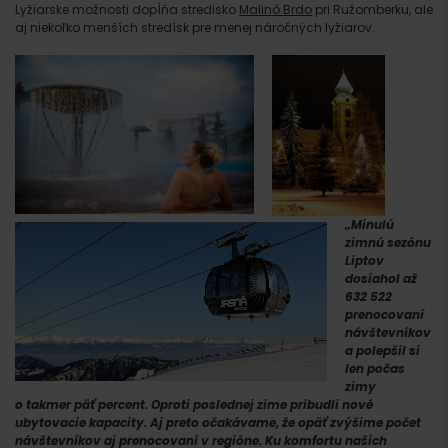
Lyžiarske možnosti dopĺňa stredisko
Malinô Brdo
pri Ružomberku, ale
aj niekoľko menších stredísk pre menej náročných lyžiarov.
„Minulú
zimnú sezónu
Liptov
dosiahol až
632 522
prenocovaní
návštevníkov
a polepšil si
len počas
zimy
o takmer päť percent. Oproti poslednej zime pribudli nové
ubytovacie kapacity. Aj preto očakávame, že opäť zvýšime počet
návštevníkov aj prenocovaní v regióne. Ku komfortu našich