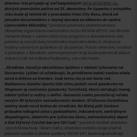
klientov iste prispeje aj sieť bezplatných
SKI & AQUA BUS-ov
,
ktorých premávka začína od 25. decembra. Po úspechu z minulého
roku bude aj tentokrát v prevádzke linka City Busu, ktorá od
januára dovolenkárov z Jasnej dovezie za zábavou do centra
Liptovského Mikuláša,“
povedal predseda predstavenstva
Oblastnej organizácie cestovného ruchu REGION LIPTOV Ján Blcháč.
Večerné stredy v centre čaká nový program a dovolenkárov iste
potešia aj ochutnávky tradičného bylinného likéru či otváracie
hodiny vybraných podnikov až do polnoci. Počas víkendov, sviatkov
a prázdnin v Žilinskom samosprávnom kraji bude premávať skibus
dokonca až od sídliska Podbreziny, cez celé mesto.
„Stredisko Jasná je absolútnou špičkou v oblasti lyžovania na
Slovensku. Lyžiari už očakávajú, že prinášame každú sezónu niečo
nové a držíme sa trendov. Inak tomu nie je ani tento rok.
Nadšencov bieleho športu túto zimu poteší nová zjazdovka na
Otupnom aj rozšírenie zjazdovky Turistická, ktorú obľubujú menej
zdatní lyžiari a rodiny s deťmi. Garancia snehu porastie aj
vďaka
novým 90 tyčovým zasnežovacím bodom. Kľúčovou investíciou
sezóny bude nová brána do strediska. Na Bielej púti čoskoro
pribudne nákupná zóna s pokladňami, infocentrom, centrálnym
dispečingom, zázemím pre lyžiarsku školu, samoobslužný depot
a tiež štýlový Crystal bar pre 120 ľudí,“
povedal riaditeľ strediska
Jasná Matej Hulej. Okrem iného, stredisko rozšírilo svoje snežné
pásové vozidlá a ďalšie systémy SNOW SAT, ktoré napomáhajú