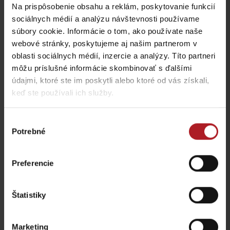
Na prispôsobenie obsahu a reklám, poskytovanie funkcií
Táto stránka je chránená testom reCAPTCHA a spoločnosťou
sociálnych médií a analýzu návštevnosti používame
Google.
Ochrana súkromia
-
Zmluvné podmienky
súbory cookie. Informácie o tom, ako používate naše
webové stránky, poskytujeme aj našim partnerom v
oblasti sociálnych médií, inzercie a analýzy. Títo partneri
môžu príslušné informácie skombinovať s ďalšími
údajmi, ktoré ste im poskytli alebo ktoré od vás získali,
Nezabudnite si prečítať aj ďalšie články
keď ste používali ich služby.
Výber
Potrebné
súhlasu
Lokálne dobroty, ktoré
Chládok na Liptove
musíte na Liptove
verzus rozpálený
Preferencie
ochutnať
panelák
región Liptov
región Liptov
Štatistiky
Marketing