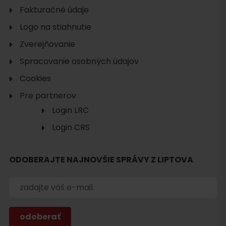
Fakturačné údaje
Logo na stiahnutie
Zverejňovanie
Spracovanie osobných údajov
Cookies
Pre partnerov
Login LRC
Login CRS
Hľadať
ubytovanie
ODOBERAJTE NAJNOVŠIE SPRÁVY Z LIPTOVA