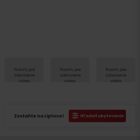
Prosím, pre
Prosím, pre
Prosím, pre
zobrazenie
zobrazenie
zobrazenie
videa,
videa,
videa,
akceptujte
akceptujte
akceptujte
cookies
cookies
cookies
pre
pre
pre
marketing.
marketing.
marketing.
Zostaňte na Liptove!
Hľadať ubytovanie