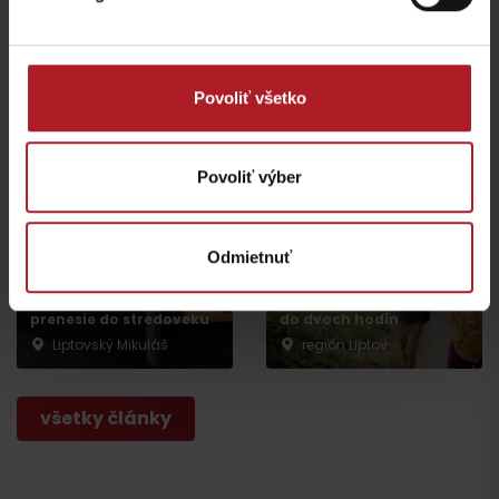
Leto v Demänovskej
Na Liptove pribudla
doline: Miesto, kde sa
nová atrakcia, medzi
zabavia deti a oddýchnu
stromami vyrástli
si aj rodičia
monumentálne zvieratá
Povoliť všetko
Jasná
Iné lokality
Povoliť výber
Odmietnuť
Nová výstava Sanctus
Nicolaus 1286 v
Najkrajšie rodinné
Liptovskom Mikuláši vás
prechádzky na Liptove
prenesie do stredoveku
do dvoch hodín
Liptovský Mikuláš
región Liptov
všetky články