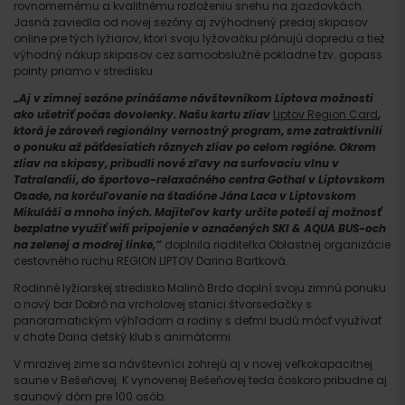
rovnomernému a kvalitnému rozloženiu snehu na zjazdovkách.
Jasná zaviedla od novej sezóny aj zvýhodnený predaj skipasov
online pre tých lyžiarov, ktorí svoju lyžovačku plánujú dopredu a tiež
výhodný nákup skipasov cez samoobslužné pokladne tzv. gopass
pointy priamo v stredisku.
„Aj v zimnej sezóne prinášame návštevníkom Liptova možnosti
ako ušetriť počas dovolenky. Našu kartu zliav
Liptov Region Card
,
ktorá je zároveň regionálny vernostný program, sme zatraktívnili
o ponuku až päťdesiatich rôznych zliav po celom regióne. Okrem
zliav na skipasy, pribudli nové zľavy na surfovaciu vlnu v
Tatralandii, do športovo-relaxačného centra Gothal v Liptovskom
Osade, na korčuľovanie na štadióne Jána Laca v Liptovskom
Mikuláši a mnoho iných. Majiteľov karty určite poteší aj možnosť
bezplatne využiť wifi pripojenie v označených SKI & AQUA BUS-och
na zelenej a modrej linke,“
doplnila riaditeľka Oblastnej organizácie
cestovného ruchu REGION LIPTOV Darina Bartková.
Rodinné lyžiarskej stredisko Malinô Brdo doplní svoju zimnú ponuku
o nový bar Dobrô na vrcholovej stanici štvorsedačky s
panoramatickým výhľadom a rodiny s deťmi budú môcť využívať
v chate Daria detský klub s animátormi.
Príchod
V mrazivej zime sa návštevníci zohrejú aj v novej veľkokapacitnej
saune v Bešeňovej. K vynovenej Bešeňovej teda čoskoro pribudne aj
saunový dóm pre 100 osôb.