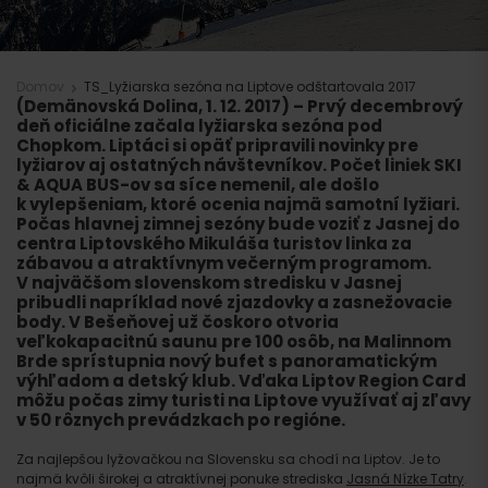
Domov
TS_Lyžiarska sezóna na Liptove odštartovala 2017
(Demänovská Dolina, 1. 12. 2017)
– Prvý decembrový
deň oficiálne začala lyžiarska sezóna pod
Chopkom. Liptáci si opäť pripravili novinky pre
lyžiarov aj ostatných návštevníkov. Počet liniek SKI
& AQUA BUS-ov sa síce nemenil, ale došlo
k vylepšeniam, ktoré ocenia najmä samotní lyžiari.
Počas hlavnej zimnej sezóny bude voziť z Jasnej do
centra Liptovského Mikuláša turistov linka za
zábavou a atraktívnym večerným programom.
V najväčšom slovenskom stredisku v Jasnej
pribudli napríklad nové zjazdovky a zasnežovacie
body. V Bešeňovej už čoskoro otvoria
veľkokapacitnú saunu pre 100 osôb, na Malinnom
Brde sprístupnia nový bufet s panoramatickým
výhľadom a detský klub. Vďaka Liptov Region Card
môžu počas zimy turisti na Liptove využívať aj zľavy
v 50 rôznych prevádzkach po regióne.
Za najlepšou lyžovačkou na Slovensku sa chodí na Liptov. Je to
najmä kvôli širokej a atraktívnej ponuke strediska
Jasná Nízke Tatry
.