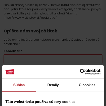
Ponuku zimnej turistickej sezóny Liptova budú dopĺňať aj atraktívne
podujatia, ktoré zaujmú všetky vekové kategórie, nadšencov pohybu
aj relaxu, kultúry aj histórie, tradícií aj chutí. Viac na
https://www.visitliptov.sk/podujatia/
.
Opíšte nám svoj zážitok
Vaša e-mailová adresa nebude zverejnená.
Vyžadované polia sú
označené
*
Komentár
*
Meno
*
Súhlas
Detaily
O cookies
E-mail
*
Táto webstránka používa súbory cookies