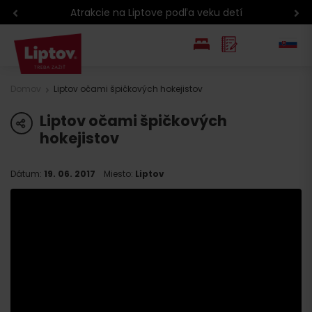
Atrakcie na Liptove podľa veku detí
EN
Domov
Liptov očami špičkových hokejistov
PL
Liptov očami špičkových
share
hokejistov
Dátum:
19. 06. 2017
Miesto:
Liptov