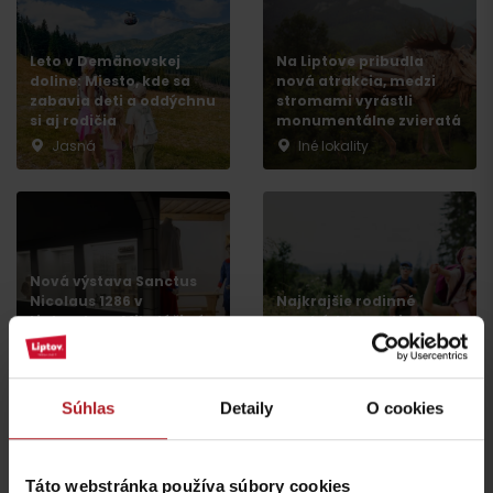
Leto v Demänovskej
Na Liptove pribudla
doline: Miesto, kde sa
nová atrakcia, medzi
zabavia deti a oddýchnu
stromami vyrástli
si aj rodičia
monumentálne zvieratá
Jasná
Iné lokality
Príchod
Nová výstava Sanctus
Nicolaus 1286 v
Najkrajšie rodinné
Liptovskom Mikuláši vás
prechádzky na Liptove
prenesie do stredoveku
do dvoch hodín
Liptovský Mikuláš
región Liptov
Súhlas
Detaily
O cookies
všetky články
Táto webstránka používa súbory cookies