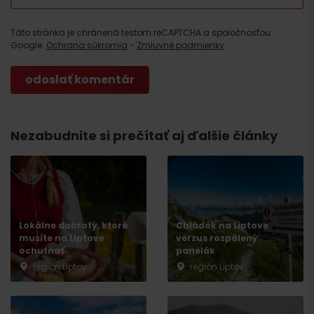
Táto stránka je chránená testom reCAPTCHA a spoločnosťou
Google.
Ochrana súkromia
-
Zmluvné podmienky
Nezabudnite si prečítať aj ďalšie články
Lokálne dobroty, ktoré
Chládok na Liptove
musíte na Liptove
verzus rozpálený
ochutnať
panelák
región Liptov
región Liptov