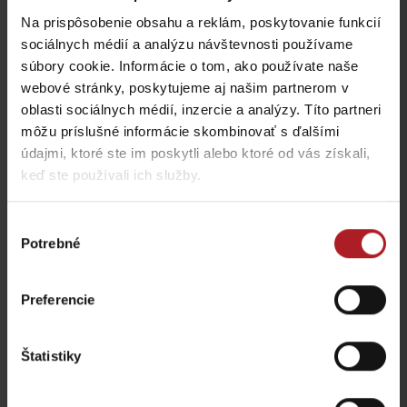
Na prispôsobenie obsahu a reklám, poskytovanie funkcií
Viac informácií o Liptov region karte aj v
našich Liptov News
sociálnych médií a analýzu návštevnosti používame
súbory cookie. Informácie o tom, ako používate naše
webové stránky, poskytujeme aj našim partnerom v
Prosím, pre zobrazenie videa,
akceptujte cookies pre
oblasti sociálnych médií, inzercie a analýzy. Títo partneri
marketing.
môžu príslušné informácie skombinovať s ďalšími
údajmi, ktoré ste im poskytli alebo ktoré od vás získali,
keď ste používali ich služby.
Výber
Potrebné
súhlasu
Preferencie
Štatistiky
Prosím, pre zobrazenie videa,
akceptujte cookies pre
marketing.