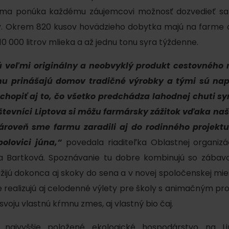
rma ponúka každému záujemcovi možnosť dozvedieť sa
ov. Okrem 820 kusov hovädzieho dobytka majú na farme a
0 000 litrov mlieka a až jednu tonu syra týždenne.
ú veľmi originálny a neobvyklý produkt cestovného r
nu prinášajú domov tradičné výrobky a tými sú napr
opiť aj to, čo všetko predchádza lahodnej chuti syr
števníci Liptova si môžu farmársky zážitok vďaka na
zároveň sme farmu zaradili aj do rodinného projekt
Kde sa nachádza
Voda, sneh a aktivit
polovici júna,“
povedala riaditeľka Oblastnej organiz
poklad? Nájdi ho s
 Bartková. Spoznávanie tu dobre kombinujú so zábavou.
Liptov Region Card!
d for this source.
užijú dokonca aj skoky do sena a v novej spoločenskej mie
e realizujú aj celodenné výlety pre školy s animačným p
svoju vlastnú kŕmnu zmes, aj vlastný bio čaj.
Voda, sneh a aktivit
najvyššie položené ekologické hospodárstvo na Li