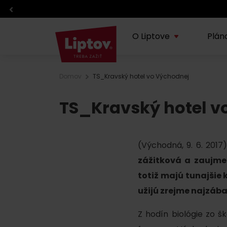
O Liptove
Plán
Domov
TS_Kravský hotel vo Východnej
O regióne
Plánovanie dovolenky
Zážitky
Info
TS_Kravský hotel v
Lipt
TOP z regiónu
TOP atrakcie
Športy
Blog
Doprava
Eventy
(Východná, 9. 6. 2017)
O VisitLiptov
Počasie a kamery
Kde jesť a piť
zážitková a zaujme 
totiž majú tunajšie 
Infocentrá
Liptov s deťmi
užijú zrejme najzába
Požičovne a servisy
Regionálne výrobky
Z hodín biológie zo š