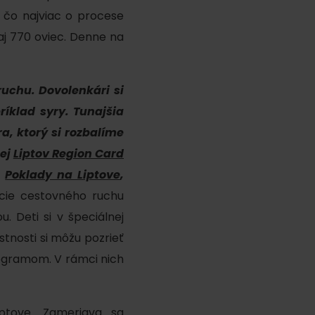
 čo najviac o procese
j 770 oviec. Denne na
uchu. Dovolenkári si
íklad syry. Tunajšia
a, ktorý si rozbalíme
šej
Liptov Region Card
u
Poklady na Liptove
,
y
ácie cestovného ruchu
 Deti si v špeciálnej
stnosti si môžu pozrieť
rogramom. V rámci nich
y
ptove. Zameriava sa