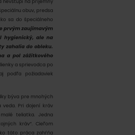
 nevstúpi na príjemný
špeciálnu obuv, predsa
ako sa do špeciálneho
je prvým zaujímavým
 hygienický, ale na
ty zahalia do obleku.
a a pol zážitkového
ku
lienky a sprievodca po
aj podľa požiadaviek
pa
iadky býva pre mnohých
ty
veda. Pri dojení kráv
ltúra
malé teliatka. Jedna
kojných kráv“. Cieľom
etko táto práca zahŕňa