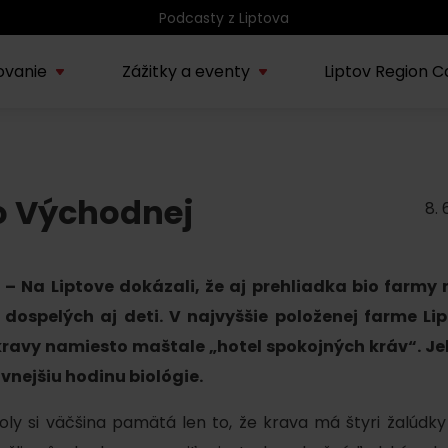
Podcasty z Liptova
ovanie
Zážitky a eventy
Liptov Region C
Kúpele Lúčky
AUG
rmácie o regióne
Sprievodcovské služby na
Nepoznan
Zľav
Lúčanské kúpeľné leto
08.
o Východnej
ov
Liptove
Liptov
2026
8. 
SEP
Region Liptov
20.
– Na Liptove dokázali, že aj prehliadka bio farmy 
Cvyklo pohár 2026
dospelých aj deti. V najvyššie položenej farme Li
Vodný park Tatralandia
kravy namiesto maštale „hotel spokojných kráv“. Je
AUG
Tropická noc v
15.
vnejšiu hodinu biológie.
Tatralandii – letný
špeciál
koly si väčšina pamätá len to, že krava má štyri žalúdky