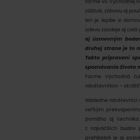
farme vo Východnej n
Plánovanie pre firmy
zážitok, zábavu aj po
len je lepšie si dom
odevu zaodeje aj celá
Naplánuj si dovolenku
VIAC O
V
aj úsmevným bodom 
Plánovač
druhej strane je to 
Letné športy
Pobytové balíky
Takto pripravení s
spoznávania života 
Rezervuj si izby
Turistika
Farme Východná Ľubo
Kempovanie
Cyklistika
návštevníkov – skrátiť 
So zvieratkami
Lezenie
Následne návštevníci 
So zľavami
Vodné športy
veľkým prekvapením, 
pomáha aj technika.
Nordic walking
z najväčších budov p
prehliadok je aj popu