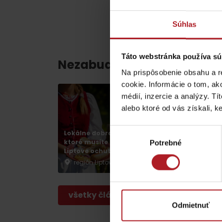
ZOZNAM ATRAKCII PRE DETI
Súhlas
Táto webstránka používa sú
Nezabudnite si prečítať aj
Na prispôsobenie obsahu a r
KAMERY
cookie. Informácie o tom, ak
médií, inzercie a analýzy. Tí
alebo ktoré od vás získali, ke
Múzeum liptovskej
Výber
Lokálne dobroty,
Chládok na Liptov
dediny v Pribyline
ktoré musíte na
verzus rozpálený
Potrebné
súhlasu
Liptove ochutnať
panelák
O značke Produkt Liptova
región Liptov
región Liptov
ZOZNAM PRODUKTOV LIPTOVA
všetky články
Odmietnuť