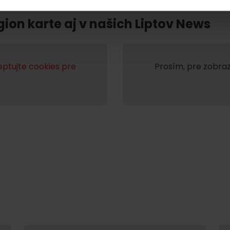
Liptovské tradície
Pramene a vodopád
gion karte aj v našich Liptov News
ptujte cookies pre
Prosím, pre zobraz
TOVA