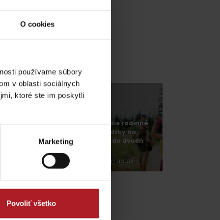
O cookies
vnosti používame súbory
om v oblasti sociálnych
mi, ktoré ste im poskytli
ová výstava
anctus Nicolaus
dia
286 v Liptovskom
Najkrajšie rodinné
ikuláši vás
prechádzky na
renesie do
Liptove do dvoch
Marketing
tredoveku
hodín
Liptovský Mikuláš
región Liptov
Povoliť všetko