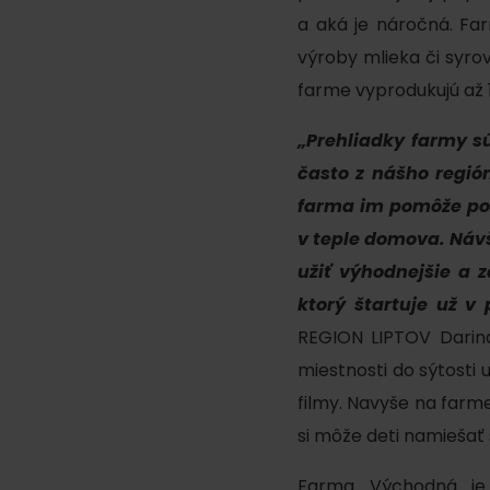
Ak ti škvŕka v bruchu
a aká je náročná. Fa
výroby mlieka či syr
Reštaurácie
farme vyprodukujú až 1
Kaviarne
„Prehliadky farmy s
Pivovary a vinárne
často z nášho regió
Salaše a koliby
farma im pomôže poch
v teple domova. Náv
užiť výhodnejšie a 
Zimu a leto na Liptove
ktorý štartuje už v 
spoja športy
REGION LIPTOV Darina
No data found for this source.
No data foun
miestnosti do sýtosti 
filmy. Navyše na farm
si môže deti namiešať 
Kde sa nachádza
Farma Východná
je 