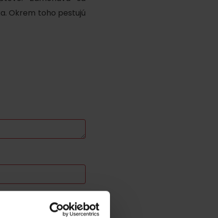
a. Okrem toho pestujú
odmienky