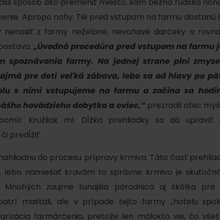
ašli spôsob ako premeniť miesto, kam bežná ľudská noha
AUG
Demänovská Dolina
08.
učenie. Apropo nohy. Tie pred vstupom na farmu dostanú 
Leto pod Chopkom
ZOZNAM INFOCENTIER
ov nenosiť z farmy neželané, nevoňavé darčeky a rovn
 postava.
„Úvodná procedúra pred vstupom na farmu 
Program pre zamestnancov
 REGIÓNE
ŠETKY PODUJATIA
spoznávania farmy. Na jednej strane plní zmysel
Konferenčné priestory
najmä pre deti veľká zábava, lebo sa od hlavy po pä
Zimné športy
Teambuildingy
polu s nimi vstupujeme na farmu a začína sa hodin
Vyber si typ zážit
nášho hovädzieho dobytka a oviec,“
prezradil otec myš
Lyžovanie
Všetky
mír Kružliak ml. Dĺžka prehliadky sa dá upraviť 
Skialpinizmus
Vodné parky
či predĺžiť.
Bežkovanie
Wellness a s
nahliadnu do procesu prípravy krmiva. Táto časť prehl
Vodné aktivi
Zimná turistika
lebo namiešať kravám to správne krmivo je skutočná 
História a ku
 Mnohých zaujme tunajšia pôrodnica aj škôlka pre 
atrí maštali, ale v prípade tejto farmy „hotelu spo
larizácia farmárčenia, pretože len málokto vie, čo vš