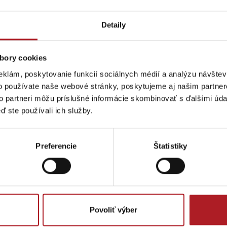
Detaily
bory cookies
 ďalšie články
eklám, poskytovanie funkcií sociálnych médií a analýzu návšte
o používate naše webové stránky, poskytujeme aj našim partner
to partneri môžu príslušné informácie skombinovať s ďalšími údaj
Na Liptove pribudla
N
ď ste používali ich služby.
Leto v Demänovskej
nová atrakcia,
S
Lúčanský vodopád
Aquapark Tatralan
doline: Miesto, kde
medzi stromami
1
e
sa zabavia deti a
vyrástli
M
oddýchnu si aj
monumentálne
p
Preferencie
Štatistiky
rodičia
zvieratá
s
Kde kúpiť
Spolupráca
Jasná
Iné lokality
Povoliť výber