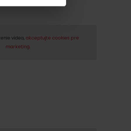
y
enie videa,
akceptujte cookies pre
marketing.