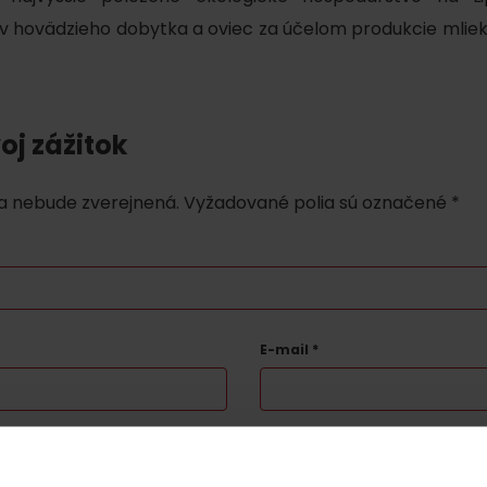
 hovädzieho dobytka a oviec za účelom produkcie mliek
oj zážitok
a nebude zverejnená.
Vyžadované polia sú označené
*
E-mail
*
Pravidlá pobytu na
Poistenie záchrany
horách
zadarmo s Generali
podľa ročného obdobia
estom reCAPTCHA a spoločnosťou Google.
Ochrana súkromia
-
Zmluvné p