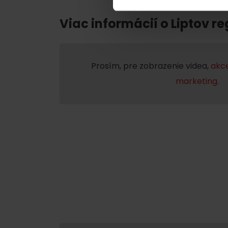
Chaty a útulne
Viac informácií o Liptov re
TOP ATRAKCIE
Prosím, pre zobrazenie videa,
akce
Potrebuješ požičať lyže alebo bicykel?
marketing.
Požičovne
Servisy
VIAC O NEPOZNANÝCH MIESTACH LIP