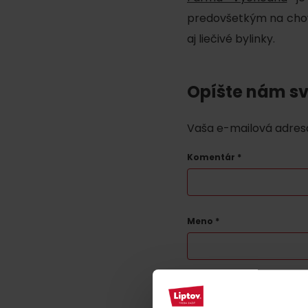
poklad? Nájdi ho s
Liptov Region Card!
predovšetkým na chov
aj liečivé bylinky.
VŠETKY ČLÁNKY
Opíšte nám sv
Vaša e-mailová adres
Komentár
*
VŠETKY ČLÁNKY
Meno
*
Počasie a kamery
podľa veku detí
Táto stránka je chránená t