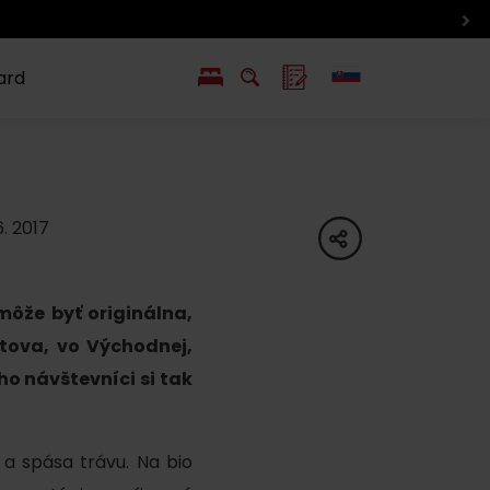
ard
EN
PL
ý
y s Liptov Region Card
Chute a život
Liptova
6. 2017
share
môže byť originálna,
ptova, vo Východnej,
ho návštevníci si tak
 a spása trávu. Na bio