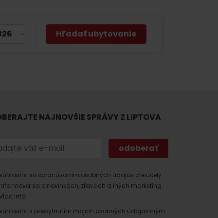
Hľadať ubytovanie
BERAJTE NAJNOVŠIE SPRÁVY Z LIPTOVA
súhlasím so spracúvaním osobných údajov pre účely
informovania o novinkách, zľavách a iných marketing.
Viac info.
súhlasím s poskytnutím mojich osobných údajov iným