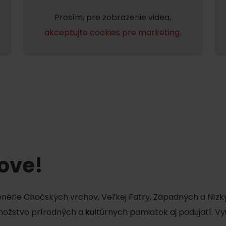
No data found for this source.
Prosím, pre zobrazenie videa,
akceptujte cookies pre marketing.
No data found for this source.
No data
tove!
cenérie Chočských vrchov, Veľkej Fatry, Západných a Nízky
No data found for this source.
množstvo prírodných a kultúrnych pamiatok aj podujatí. Vy