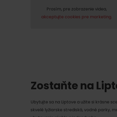
Prosím, pre zobrazenie videa,
akceptujte cookies pre marketing.
Nemáš auto a potrebuješ zviesť?
Mara Bus
Ski&Aqua Bus
Autobusová
Vlaková
Letecká
Taxi
Zostaňte na Lip
Ubytujte sa na Liptove a užite si krásne s
skvelé lyžiarske strediská, vodné parky, 