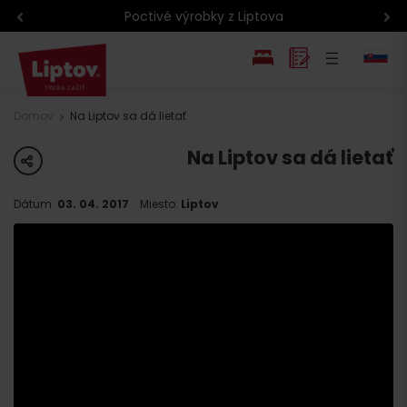
Poctivé výrobky z Liptova
EN
Domov
Na Liptov sa dá lietať
PL
Na Liptov sa dá lietať
share
Dátum:
03. 04. 2017
Miesto:
Liptov