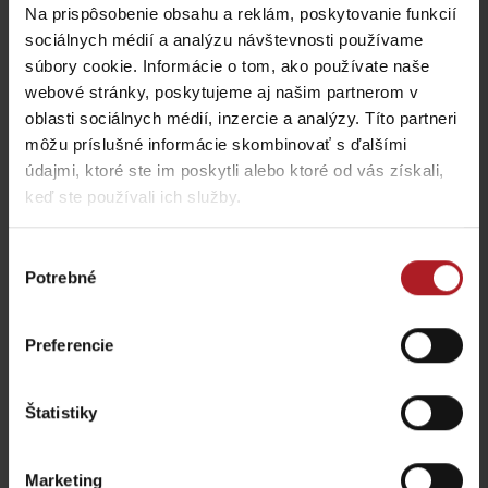
Viac informácií o Liptov region karte aj v
Na prispôsobenie obsahu a reklám, poskytovanie funkcií
našich Liptov News
sociálnych médií a analýzu návštevnosti používame
súbory cookie. Informácie o tom, ako používate naše
webové stránky, poskytujeme aj našim partnerom v
Prosím, pre zobrazenie videa,
akceptujte cookies pre
oblasti sociálnych médií, inzercie a analýzy. Títo partneri
marketing.
môžu príslušné informácie skombinovať s ďalšími
údajmi, ktoré ste im poskytli alebo ktoré od vás získali,
keď ste používali ich služby.
Výber
Potrebné
súhlasu
Preferencie
Štatistiky
Prosím, pre zobrazenie videa,
akceptujte cookies pre
marketing.
Marketing