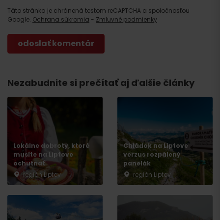
Táto stránka je chránená testom reCAPTCHA a spoločnosťou
Google.
Ochrana súkromia
-
Zmluvné podmienky
Nezabudnite si prečítať aj ďalšie články
Lokálne dobroty, ktoré
Chládok na Liptove
musíte na Liptove
verzus rozpálený
ochutnať
panelák
región Liptov
región Liptov