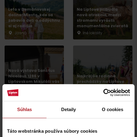
Leto v Demänovskej
Na Liptove pribudla
doline: Miesto, kde sa
nová atrakcia, medzi
zabavia deti a oddýchnu
stromami vyrástli
si aj rodičia
monumentálne zvieratá
Jasná
Iné lokality
Príchod
Nová výstava Sanctus
Nicolaus 1286 v
Najkrajšie rodinné
Liptovskom Mikuláši vás
prechádzky na Liptove
prenesie do stredoveku
do dvoch hodín
Liptovský Mikuláš
región Liptov
Súhlas
Detaily
O cookies
všetky články
Táto webstránka používa súbory cookies