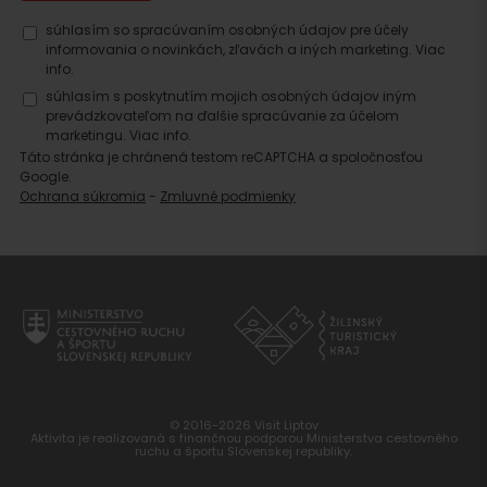
Hľadať
súhlasím so spracúvaním osobných údajov pre účely
informovania o novinkách, zľavách a iných marketing.
Viac
ubytovanie
info.
súhlasím s poskytnutím mojich osobných údajov iným
prevádzkovateľom na ďalšie spracúvanie za účelom
marketingu.
Viac info.
Táto stránka je chránená testom reCAPTCHA a spoločnosťou
Google.
Ochrana súkromia
-
Zmluvné podmienky
© 2016-2026 Visit Liptov
Aktivita je realizovaná s finančnou podporou Ministerstva cestovného
ruchu a športu Slovenskej republiky.