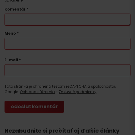
označené
*
Komentár
*
Meno
*
E-mail
*
Táto stránka je chránená testom reCAPTCHA a spoločnosťou
Google.
Ochrana súkromia
-
Zmluvné podmienky
Nezabudnite si prečítať aj ďalšie články
Príchod