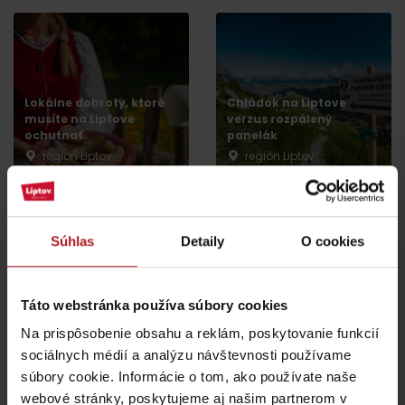
Lokálne dobroty, ktoré
Chládok na Liptove
musíte na Liptove
verzus rozpálený
ochutnať
panelák
región Liptov
región Liptov
Súhlas
Detaily
O cookies
Leto v Demänovskej
Na Liptove pribudla
doline: Miesto, kde sa
nová atrakcia, medzi
zabavia deti a oddýchnu
stromami vyrástli
Táto webstránka používa súbory cookies
si aj rodičia
monumentálne zvieratá
Na prispôsobenie obsahu a reklám, poskytovanie funkcií
Jasná
Iné lokality
sociálnych médií a analýzu návštevnosti používame
súbory cookie. Informácie o tom, ako používate naše
webové stránky, poskytujeme aj našim partnerom v