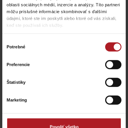
oblasti sociálnych médií, inzercie a analýzy. Títo partneri
môžu príslušné informácie skombinovať s ďalšími
Nová výstava Sanctus
údajmi, ktoré ste im poskytli alebo ktoré od vás získali,
Nicolaus 1286 v
Najkrajšie rodinné
Liptovskom Mikuláši vás
prechádzky na Liptove
keď ste používali ich služby.
prenesie do stredoveku
do dvoch hodín
Liptovský Mikuláš
región Liptov
Výber
Potrebné
súhlasu
všetky články
Preferencie
Viac informácií o Liptov region karte aj v
Štatistiky
našich Liptov News
Marketing
Prosím, pre zobrazenie videa,
akceptujte cookies pre
marketing.
Povoliť všetko