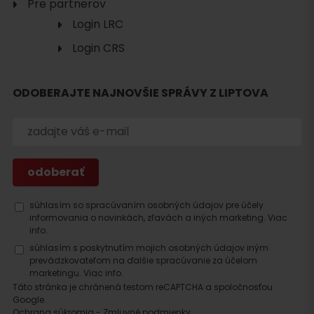
Pre partnerov
Login LRC
Login CRS
ODOBERAJTE NAJNOVŠIE SPRÁVY Z LIPTOVA
Hľadať
ubytovanie
súhlasím so spracúvaním osobných údajov pre účely
informovania o novinkách, zľavách a iných marketing.
Viac
info.
súhlasím s poskytnutím mojich osobných údajov iným
prevádzkovateľom na ďalšie spracúvanie za účelom
marketingu.
Viac info.
Táto stránka je chránená testom reCAPTCHA a spoločnosťou
Google.
Ochrana súkromia
-
Zmluvné podmienky