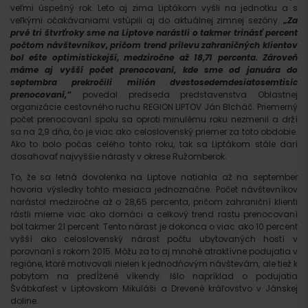
veľmi úspešný rok. Leto aj zima Liptákom vyšli na jednotku a s
veľkými očakávaniami vstúpili aj do aktuálnej zimnej sezóny.
„Za
prvé tri štvrťroky sme na Liptove narástli o takmer trinásť percent
počtom návštevníkov, pričom trend prílevu zahraničných klientov
bol ešte optimistickejší, medziročne až 18,71 percenta. Zároveň
máme aj vyšší počet prenocovaní, kde sme od januára do
septembra prekročili milión dvestosedemdesiatosemtisíc
prenocovaní,“
povedal predseda predstavenstva Oblastnej
organizácie cestovného ruchu REGION LIPTOV Ján Blcháč. Priemerný
počet prenocovaní spolu sa oproti minulému roku nezmenil a drží
sa na 2,9 dňa, čo je viac ako celoslovenský priemer za toto obdobie.
Ako to bolo počas celého tohto roku, tak sa Liptákom stále darí
dosahovať najvyššie nárasty v okrese Ružomberok.
To, že sa letná dovolenka na Liptove natiahla až na september
hovoria výsledky tohto mesiaca jednoznačne. Počet návštevníkov
narástol medziročne až o 28,65 percenta, pričom zahraniční klienti
rástli mierne viac ako domáci a celkový trend rastu prenocovaní
bol takmer 21 percent. Tento nárast je dokonca o viac ako 10 percent
vyšší ako celoslovenský nárast počtu ubytovaných hostí v
porovnaní s rokom 2015. Môžu za to aj mnohé atraktívne podujatia v
regióne, ktoré motivovali nielen k jednodňovým návštevám, ale tiež k
pobytom na predĺžené víkendy. Išlo napríklad o podujatia
Švábkafest v Liptovskom Mikuláši a Drevené kráľovstvo v Jánskej
doline.