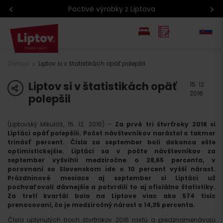
Poctivé výrobky z Liptova
EN
Domov
Liptov si v štatistikách opäť polepšil
PL
Liptov si v štatistikách opäť
share
15. 12.
2016
polepšil
(Liptovský Mikuláš, 15. 12. 2016) –
Za prvé tri štvrťroky 2016 si
Liptáci opäť polepšili. Počet návštevníkov narástol o takmer
trinásť percent. Čísla za september boli dokonca ešte
optimistickejšie. Liptáci sa v počte návštevníkov za
september vyšvihli medziročne o 28,65 percenta, v
porovnaní so Slovenskom ide o 10 percent vyšší nárast.
Prázdninové mesiace aj september si Liptáci už
pochvaľovali dávnejšie a potvrdili to aj oficiálne štatistiky.
Za tretí kvartál bolo na Liptove viac ako 574 tisíc
prenocovaní, čo je medziročný nárast o 14,35 percenta.
Čísla uplynulých troch štvrťrokov 2016 rastú a predznamenávajú