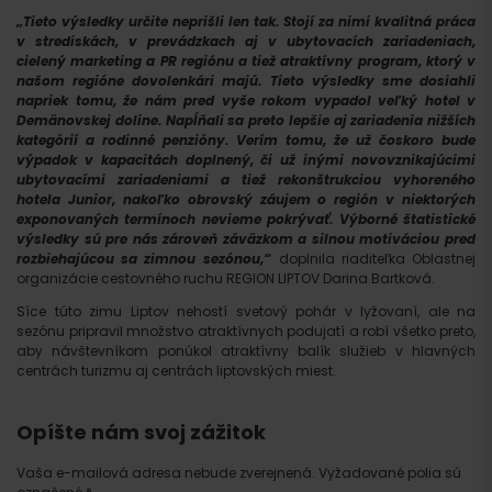
„Tieto výsledky určite neprišli len tak. Stojí za nimi kvalitná práca
v strediskách, v prevádzkach aj v ubytovacích zariadeniach,
cielený marketing a PR regiónu a tiež atraktívny program, ktorý v
našom regióne dovolenkári majú. Tieto výsledky sme dosiahli
napriek tomu, že nám pred vyše rokom vypadol veľký hotel v
Demänovskej doline. Napĺňali sa preto lepšie aj zariadenia nižších
kategórií a rodinné penzióny. Verím tomu, že už čoskoro bude
výpadok v kapacitách doplnený, či už inými novovznikajúcimi
ubytovacími zariadeniami a tiež rekonštrukciou vyhoreného
hotela Junior, nakoľko obrovský záujem o región v niektorých
exponovaných termínoch nevieme pokrývať. Výborné štatistické
výsledky sú pre nás zároveň záväzkom a silnou motiváciou pred
rozbiehajúcou sa zimnou sezónou,“
doplnila riaditeľka Oblastnej
organizácie cestovného ruchu REGION LIPTOV Darina Bartková.
Síce túto zimu Liptov nehostí svetový pohár v lyžovaní, ale na
sezónu pripravil množstvo atraktívnych podujatí a robí všetko preto,
aby návštevníkom ponúkol atraktívny balík služieb v hlavných
centrách turizmu aj centrách liptovských miest.
Opíšte nám svoj zážitok
Vaša e-mailová adresa nebude zverejnená.
Vyžadované polia sú