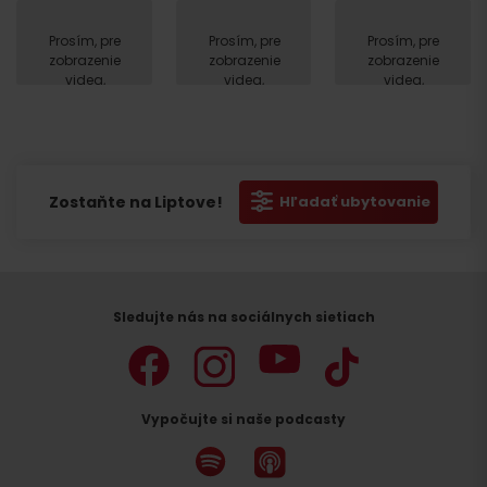
Prosím, pre
Prosím, pre
Prosím, pre
zobrazenie
zobrazenie
zobrazenie
videa,
videa,
videa,
akceptujte
akceptujte
akceptujte
cookies
cookies
cookies
pre
pre
pre
marketing.
marketing.
marketing.
Zostaňte na Liptove!
Hľadať ubytovanie
Sledujte nás na sociálnych sietiach
Vypočujte si naše podcasty