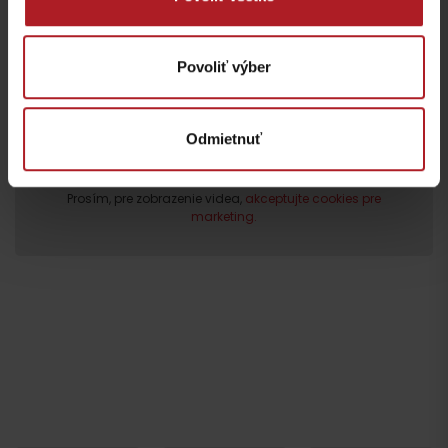
Povoliť výber
Odmietnuť
Prosím, pre zobrazenie videa,
akceptujte cookies pre
marketing.
Odchod