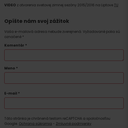
VIDEO
z otvorenia svetovej zimnej sezóny 2015/2016 na Liptove
TU
Opíšte nám svoj zážitok
Vaša e-mailová adresa nebude zverejnená.
Vyžadované polia sú
označené
*
Komentár
*
Príchod
Meno
*
E-mail
*
Táto stránka je chránená testom reCAPTCHA a spoločnosťou
Google.
Ochrana súkromia
-
Zmluvné podmienky