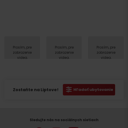
Prosím, pre
Prosím, pre
Prosím, pre
zobrazenie
zobrazenie
zobrazenie
videa,
videa,
videa,
akceptujte
akceptujte
akceptujte
cookies
cookies
cookies
pre
pre
pre
marketing.
marketing.
marketing.
Zostaňte na Liptove!
Hľadať ubytovanie
Sledujte nás na sociálnych sietiach