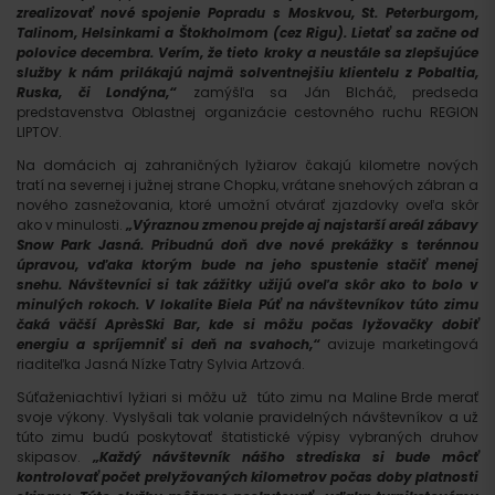
zrealizovať nové spojenie Popradu s Moskvou, St. Peterburgom,
Talinom, Helsinkami a Štokholmom (cez Rigu). Lietať sa začne od
polovice decembra. Verím, že tieto kroky a neustále sa zlepšujúce
služby k nám prilákajú najmä solventnejšiu klientelu z Pobaltia,
Ruska, či Londýna,“
zamýšľa sa Ján Blcháč, predseda
predstavenstva Oblastnej organizácie cestovného ruchu REGION
LIPTOV.
Na domácich aj zahraničných lyžiarov čakajú kilometre nových
tratí na severnej i južnej strane Chopku, vrátane snehových zábran a
nového zasnežovania, ktoré umožní otvárať zjazdovky oveľa skôr
ako v minulosti.
„Výraznou zmenou prejde aj najstarší areál zábavy
Snow Park Jasná. Pribudnú doň dve nové prekážky s terénnou
úpravou, vďaka ktorým bude na jeho spustenie stačiť menej
snehu. Návštevníci si tak zážitky užijú oveľa skôr ako to bolo v
minulých rokoch. V lokalite Biela Púť na návštevníkov túto zimu
čaká väčší AprèsSki Bar, kde si môžu počas lyžovačky dobiť
energiu a spríjemniť si deň na svahoch,“
avizuje marketingová
riaditeľka Jasná Nízke Tatry Sylvia Artzová.
Súťaženiachtiví lyžiari si môžu už túto zimu na Maline Brde merať
svoje výkony. Vyslyšali tak volanie pravidelných návštevníkov a už
túto zimu budú poskytovať štatistické výpisy vybraných druhov
skipasov.
„Každý návštevník nášho strediska si bude môcť
kontrolovať počet prelyžovaných kilometrov počas doby platnosti