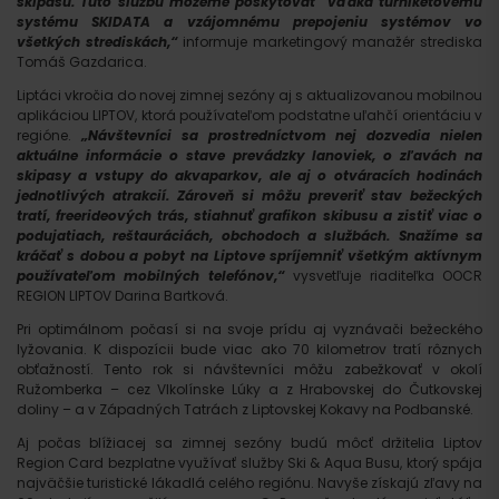
skipasu. Túto službu môžeme poskytovať vďaka turniketovému
systému SKIDATA a vzájomnému prepojeniu systémov vo
všetkých strediskách,“
informuje marketingový manažér strediska
Tomáš Gazdarica.
Liptáci vkročia do novej zimnej sezóny aj s aktualizovanou mobilnou
aplikáciou LIPTOV, ktorá používateľom podstatne uľahčí orientáciu v
regióne.
„Návštevníci sa prostredníctvom nej dozvedia nielen
aktuálne informácie o stave prevádzky lanoviek, o zľavách na
skipasy a vstupy do akvaparkov, ale aj o otváracích hodinách
jednotlivých atrakcií. Zároveň si môžu preveriť stav bežeckých
tratí, freerideových trás, stiahnuť grafikon skibusu a zistiť viac o
podujatiach, reštauráciách, obchodoch a službách. Snažíme sa
kráčať s dobou a pobyt na Liptove spríjemniť všetkým aktívnym
používateľom mobilných telefónov,“
vysvetľuje riaditeľka OOCR
REGION LIPTOV Darina Bartková.
Pri optimálnom počasí si na svoje prídu aj vyznávači bežeckého
lyžovania. K dispozícii bude viac ako 70 kilometrov tratí rôznych
obťažností. Tento rok si návštevníci môžu zabežkovať v okolí
Ružomberka – cez Vlkolínske Lúky a z Hrabovskej do Čutkovskej
doliny – a v Západných Tatrách z Liptovskej Kokavy na Podbanské.
Aj počas blížiacej sa zimnej sezóny budú môcť držitelia Liptov
Region Card bezplatne využívať služby Ski & Aqua Busu, ktorý spája
najväčšie turistické lákadlá celého regiónu. Navyše získajú zľavy na