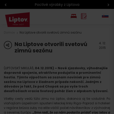
Poctivé výrobky z Liptova
EN
Domov
Na Liptove otvorili svetovú zimnú sezónu
PL
Na Liptove otvorili svetovú
share
4. 12.
2015
zimnú sezónu
(LIPTOVSKÝ MIKULÁŠ,
04.12.2015) – Nové zjazdovky, výhodnejšie
dopravné spojenia, atraktívne podujatia a prominentní
hostia. Týmto výpočtom sa zoznam noviniek pre zimnú
sezónu na Liptove v žiadnom prípade nekončí. Jedným z
dôvodov je fakt, že pod Chopok sa po vyše troch
desaťročiach vracia Svetový pohár žien v alpskom lyžovaní.
Všetky cesty vedú túto zimu na Liptov, dokonca aj tie vzdušné. Po
vlaňajšom úspešnom spustení leteckej linky Riga-Poprad si hotelieri
v regióne brúsia zuby na ešte väčší počet návštevníkov z východnej
a severnej Európy.
„Sme radi, že sa nám podarilo pridať viac letov a