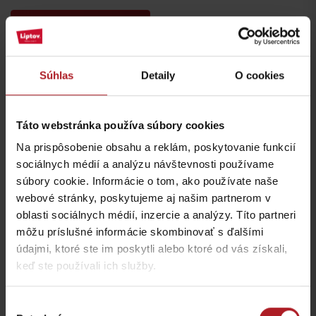
Súhlas
Detaily
O cookies
Nezabudnite si prečítať aj ďalšie články
Táto webstránka používa súbory cookies
Na prispôsobenie obsahu a reklám, poskytovanie funkcií
sociálnych médií a analýzu návštevnosti používame
Lokálne dobroty, ktoré
Chládok na Liptove
súbory cookie. Informácie o tom, ako používate naše
musíte na Liptove
verzus rozpálený
ochutnať
panelák
webové stránky, poskytujeme aj našim partnerom v
región Liptov
región Liptov
oblasti sociálnych médií, inzercie a analýzy. Títo partneri
môžu príslušné informácie skombinovať s ďalšími
údajmi, ktoré ste im poskytli alebo ktoré od vás získali,
keď ste používali ich služby.
Leto v Demänovskej
Na Liptove pribudla
Výber
doline: Miesto, kde sa
nová atrakcia, medzi