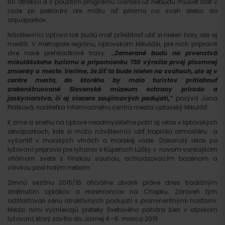
60 atrakcií a s použitím programu GoPass už nebudú musieť stáť v
rade pri pokladni ale môžu ísť priamo na svah alebo do
aquaparkov.
Návštevníci Liptova tak budú mať príležitosť užiť si nielen hory, ale aj
mestá. V metropole regiónu, Liptovskom Mikuláši, pre nich pripravili
dve nové prehliadkové trasy.
„Zamerané budú na prvenstvá
mikulášskeho turizmu a pripomienku 730 výročia prvej písomnej
zmienky o meste. Veríme, že žiť to bude nielen na svahoch, ale aj v
centre mesta, do ktorého by malo turistov pritiahnuť
zrekonštruované Slovenské múzeum ochrany príroda a
jaskyniarstva, či aj viacero zaujímavých podujatí,“
pozýva Jana
Piatková, riaditeľka Informačného centra mesta Liptovský Mikuláš.
K zime a snehu na Liptove neodmysliteľne patrí aj relax v liptovských
akvaparkoch, kde si môžu návštevníci užiť tropickú atmosféru a
vyšantiť v morských vlnách a morskej vode. Dokonalý relax po
lyžovaní pripravili pre lyžiarov v Kúpeľoch Lúčky v novom vonkajšom
vitálnom svete s fínskou saunou, ochladzovacím bazénom a
vírivkou pod holým nebom.
Zimnú sezónu 2015/16 oficiálne otvorili práve dnes tradičným
stretnutím Liptákov a Horehroncov na Chopku. Zároveň tým
odštartovali sériu atraktívnych podujatí s prominentnými hosťami.
Medzi nimi vyčnievajú preteky Svetového pohára žien v alpskom
lyžovaní, ktorý zavíta do Jasnej 4.-6. marca 2016.