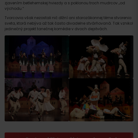
zjavením betlehemskej hviezdy a s poklonou troch mudrcov „od
východu.“
Tvorcovia však nezostali nič dlžní ani starozákonnej téme stvorenia
sveta, ktorá nebýva až tak často divadelne stvárňovaná. Tak vznikol
jedinečný projekt tanečnej komédie v dvoch dejstvách.