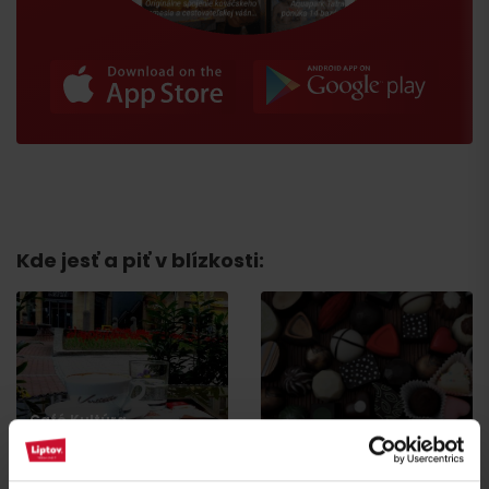
Príchod
Kde jesť a piť v blízkosti:
Café Kultúra
Ružomberok
Chocolaterie Passé
Ružomberok
Ružomberok