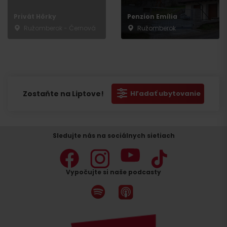
Privát Hôrky
Penzion Emília
Ružomberok - Černová
Ružomberok
Zostaňte na Liptove!
Hľadať ubytovanie
Sledujte nás na sociálnych sietiach
Vypočujte si naše podcasty