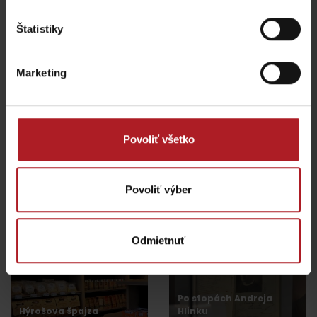
Štatistiky
Aktivity a relax v gh blízkosti:
Marketing
Povoliť všetko
KONGRES: Hotel
Escape Room
Kultúra***
Ružomberok
Ružomberok
Ružomberok
Povoliť výber
Odmietnuť
Po stopách Andreja
Hýrošova špajza
Hlinku