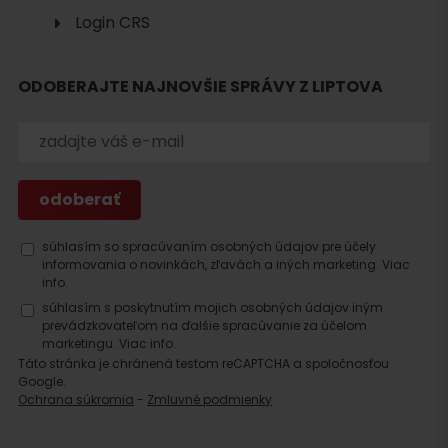
Login CRS
Hľadať
ubytovanie
ODOBERAJTE NAJNOVŠIE SPRÁVY Z LIPTOVA
súhlasím so spracúvaním osobných údajov pre účely
informovania o novinkách, zľavách a iných marketing.
Viac
info.
súhlasím s poskytnutím mojich osobných údajov iným
prevádzkovateľom na ďalšie spracúvanie za účelom
marketingu.
Viac info.
Táto stránka je chránená testom reCAPTCHA a spoločnosťou
Google.
Ochrana súkromia
-
Zmluvné podmienky