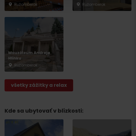
Ružomberok
Ružomberok
Mauzóleum Andreja
Hlinku
Ružomberok
Odchod
všetky zážitky a relax
Kde sa ubytovať v blízkosti: