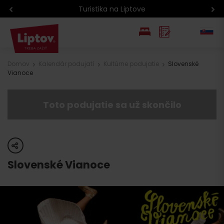
Turistika na Liptove
EN
Domov
Kalendár podujatí
Kultúrne podujatie
Slovenské
Vianoce
PL
Toto podujatie sa už skončilo
share
Slovenské Vianoce