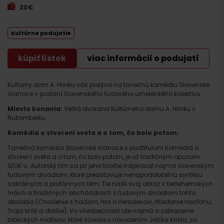
20€
Kultúrne podujatie
kúpiť lístok
viac informácií o podujatí
Kultúrny dom A. Hlinku vás pozýva na tanečnú komédiu Slovenské
Vianoce v podaní Slovenského ľudového umeleckého kolektívu.
Miesto konania:
Veľká dvorana Kultúrneho domu A. Hlinku v
Ružomberku
Komédia o stvorení sveta a o tom, čo bolo potom.
Tanečná komédia Slovenské Vianoce s podtitulom Komédia o
stvorení sveta a o tom, čo bolo potom, je už tradičným opusom
SĽUK‑u. Autorský tím sa pri jeho tvorbe inšpiroval najmä slovenským
ľudovým divadlom, ktoré predstavuje nenapodobiteľnú syntézu
sakrálnych a profánnych tém. Tie našli svoj obraz v betlehemských
hrách a tradičných obchôdzkach s ľudovým divadlom tohto
obdobia (Chodenie s hadom, Hra o Herodesovi, Hľadanie nocľahu,
Traja králi a ďalšie). Vo všeobecnosti ide najmä o zobrazenie
biblických motívov, ktoré súvisia s narodením Ježiša Krista, so