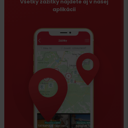
Všetky zážitky nájdete aj v našej
aplikácii