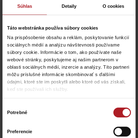
Súhlas
Detaily
O cookies
Táto webstránka používa súbory cookies
Na prispôsobenie obsahu a reklám, poskytovanie funkcií
Bonsai restaurant
sociálnych médií a analýzu návštevnosti používame
Ružomberok
Cafe Bar Central
súbory cookie. Informácie o tom, ako používate naše
Ružomberok
Ružomberok
webové stránky, poskytujeme aj našim partnerom v
oblasti sociálnych médií, inzercie a analýzy. Títo partneri
môžu príslušné informácie skombinovať s ďalšími
údajmi, ktoré ste im poskytli alebo ktoré od vás získali,
keď ste používali ich služby.
U kmotry – cukráreň a
Výber
výroba
Trinity Beans
Potrebné
súhlasu
Ružomberok
Ružomberok
Preferencie
všetky miesta kde jesť a piť