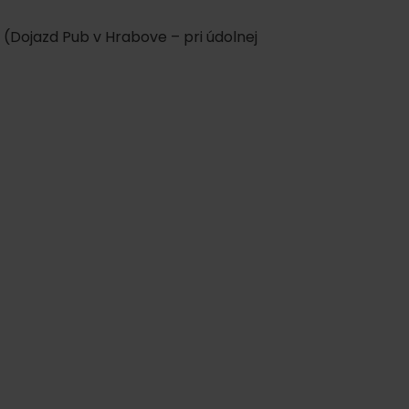
 (Dojazd Pub v Hrabove – pri údolnej
ku
pa
ty
ltúra