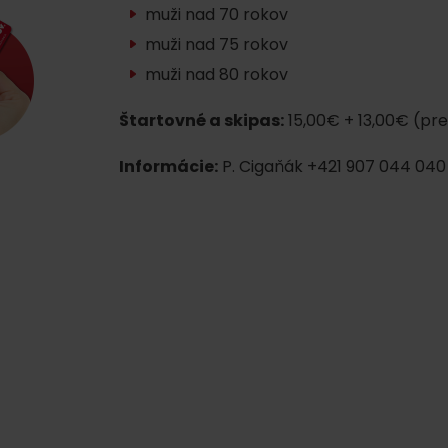
muži nad 70 rokov
muži nad 75 rokov
muži nad 80 rokov
Štartovné a skipas:
15,00€ + 13,00€ (pr
Informácie:
P. Cigaňák +421 907 044 040
Kde sa nachádza
Voda, sneh a aktivit
poklad? Nájdi ho s
Liptov Region Card!
d for this source.
Voda, sneh a aktivit