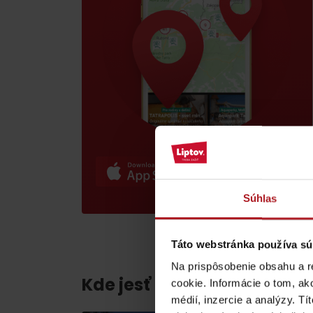
poklad? Nájdi ho s
Liptov Region Card!
VŠETKY ČLÁNKY
VŠETKY ČLÁNKY
Súhlas
Počasie a kamery
Táto webstránka používa sú
Na prispôsobenie obsahu a r
Kde jesť a piť v blízkosti:
cookie. Informácie o tom, ak
podľa veku detí
médií, inzercie a analýzy. Tí