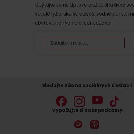
Ubytujte sa na Liptove a užite si krásne s
skvelé lyžiarske strediská, vodné parky, 
ubytovanie rýchlo a jednoducho.
Nemáš auto a potrebuješ zviesť?
Mara Bus
Ski&Aqua Bus
Autobusová
Vlaková
Letecká
Sledujte nás na sociálnych sietiach
Taxi
Vypočujte si naše podcasty