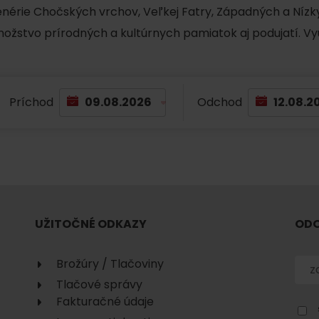
No data found for this source.
cenérie Chočských vrchov, Veľkej Fatry, Západných a Nízky
množstvo prírodných a kultúrnych pamiatok aj podujatí. Vy
Príchod
Odchod
No data found for this source.
No data
UŽITOČNÉ ODKAZY
ODO
Brožúry / Tlačoviny
Tlačové správy
No data found for this source.
Fakturačné údaje