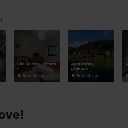
Liptovské tradície
Pramene a vodopád
:
Vila Helena - Helena
Apartmány
A
5
Hrabovo
F
Ružomberok
Ružomberok
TOVA
tove!