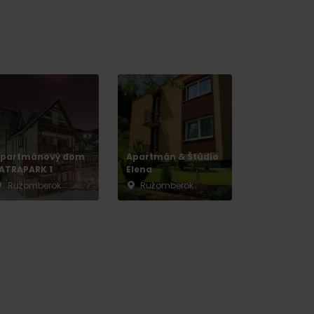
y
partmánový dom
Apartmán & Štúdio
ATRAPARK 1
Elena
Ružomberok
Ružomberok