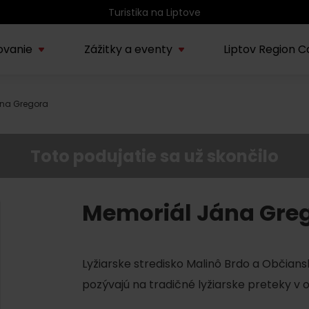
ovanie
Zážitky a eventy
Liptov Region C
na Gregora
Kúpele Lúčky
AUG
rmácie o regióne
Sprievodcovské služby na
Nepoznan
Zľav
Lúčanské kúpeľné leto
13.
ov
Liptove
Liptov
2026
Toto podujatie sa už skončilo
SEP
Region Liptov
20.
Cvyklo pohár 2026
Memoriál Jána Gre
Vodný park Tatralandia
AUG
Tropická noc v
15.
Lyžiarske stredisko Malinô Brdo a Občia
Tatralandii – letný
špeciál
pozývajú na tradičné lyžiarske preteky v 