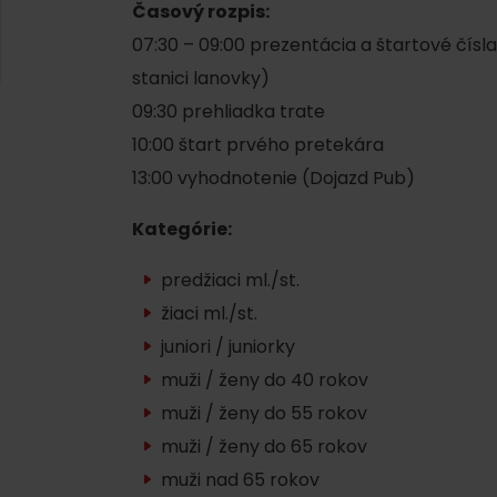
AUG
Časový rozpis:
Demänovská Dolina
22.
Leto pod Chopkom
07:30 – 09:00 prezentácia a štartové čísla
ZOZNAM INFOCENTIER
stanici lanovky)
09:30 prehliadka trate
Program pre zamestnancov
 REGIÓNE
ŠETKY PODUJATIA
10:00 štart prvého pretekára
Konferenčné priestory
13:00 vyhodnotenie (Dojazd Pub)
Zimné športy
Teambuildingy
Vyber si typ zážit
Kategórie:
Lyžovanie
Všetky
predžiaci ml./st.
Skialpinizmus
Vodné parky
žiaci ml./st.
Bežkovanie
Wellness a s
juniori / juniorky
muži / ženy do 40 rokov
Vodné aktivi
Zimná turistika
muži / ženy do 55 rokov
História a ku
muži / ženy do 65 rokov
muži nad 65 rokov