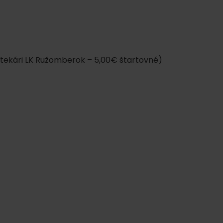
etekári LK Ružomberok – 5,00€ štartovné)
y
y