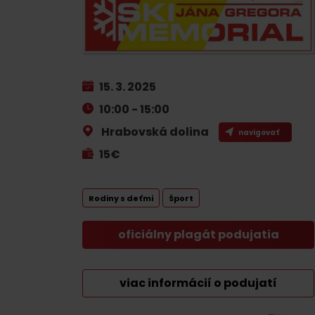
Plánovanie pre firmy
Naplánuj si dovolenku
VIAC O
V
15. 3. 2025
Plánovač
10:00 - 15:00
Letné športy
Pobytové balíky
Hrabovská dolina
navigovať
Rezervuj si izby
15€
Turistika
Kempovanie
Cyklistika
Rodiny s deťmi
Šport
So zvieratkami
Lezenie
So zľavami
oficiálny plagát podujatia
Vodné športy
Nordic walking
viac informácií o podujatí