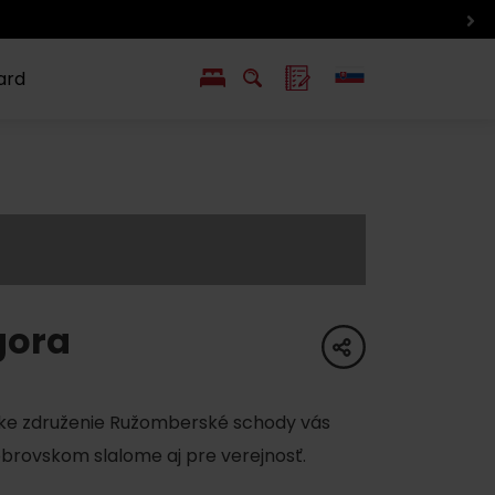
ard
EN
PL
ý
y s Liptov Region Card
Chute a život
Liptova
gora
share
nske združenie Ružomberské schody vás
obrovskom slalome aj pre verejnosť.