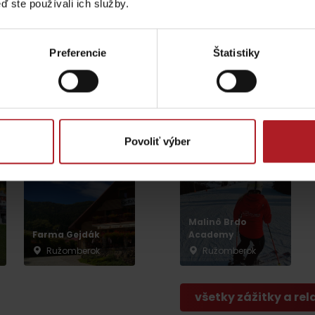
ď ste používali ich služby.
Preferencie
Štatistiky
Reštaurácia U nás
Malinô Brdo ski &
na Liptove
bike family park v
lete
Ružomberok -
Hrabovo
Ružomberok
Povoliť výber
Lúčanský vodopád
Aquapark Tatralan
Malinô Brdo
Kde kúpiť
Spolupráca
Farma Gejdák
Academy
Ružomberok
Ružomberok
všetky zážitky a rel