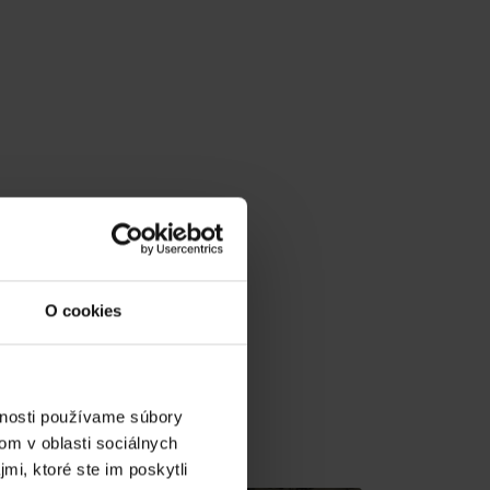
O cookies
vnosti používame súbory
v gh blízkosti:
om v oblasti sociálnych
mi, ktoré ste im poskytli