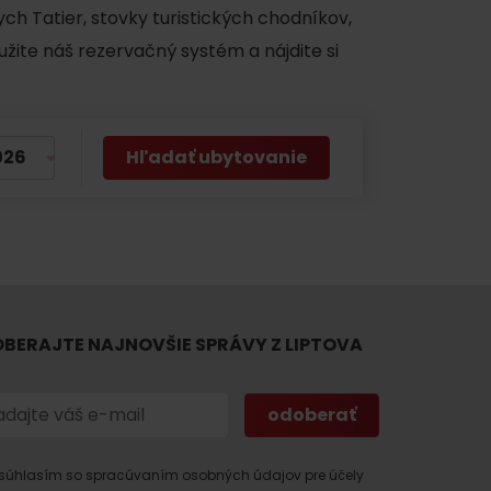
ch Tatier, stovky turistických chodníkov,
užite náš rezervačný systém a nájdite si
Hľadať ubytovanie
 found for this source.
BERAJTE NAJNOVŠIE SPRÁVY Z LIPTOVA
súhlasím so spracúvaním osobných údajov pre účely