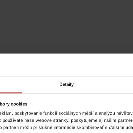
Detaily
Pravidlá pobytu na
Poistenie záchrany
bory cookies
horách
zadarmo s Generali
eklám, poskytovanie funkcií sociálnych médií a analýzu návšte
Aktivity a relax 
o používate naše webové stránky, poskytujeme aj našim partner
podľa ročného obdobia
to partneri môžu príslušné informácie skombinovať s ďalšími údaj