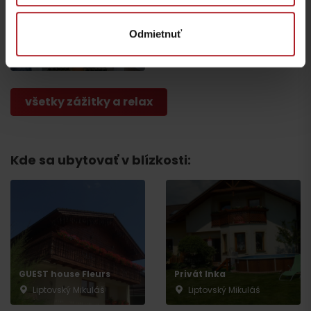
Židovská synagóga v
Odmietnuť
Liptovskom Mikuláši
Liptovský Mikuláš
všetky zážitky a relax
Kde sa ubytovať v blízkosti:
Odchod
GUEST house Fleurs
Privát Inka
Liptovský Mikuláš
Liptovský Mikuláš