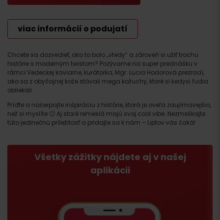
viac informácií o podujatí
Chcete sa dozvedieť, ako to bolo „vtedy“ a zároveň si užiť trochu
histórie s moderným twistom? Pozývame na super prednášku v
rámci Vedeckej kaviarne, kurátorka, Mgr. Lucia Hodorová prezradí,
ako sa z obyčajnej kože stávali mega kožuchy, ktoré si kedysi ľudia
obliekali.
Príďte a načerpajte inšpiráciu z histórie, ktorá je oveľa zaujímavejšia,
než si myslíte 🙂 Aj staré remeslá majú svoj cool vibe. Nezmeškajte
túto jedinečnú príležitosť a pridajte sa k nám – Liptov vás čaká!
Všetky zážitky nájdete aj v našej
aplikácii