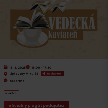
18. 3. 2025
16:00 - 17:30
Liptovský Mikuláš
navigovať
zadarmo
História
oficiálny plagát podujatia