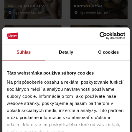
G&T Square bistro
Karma Coffee
Liptovský Mikuláš
Liptovský Mikuláš
Súhlas
Detaily
O cookies
Reštaurácia SODA CLUB
Yuza Restaurant
Liptovský Mikuláš
Liptovský Mikuláš
Táto webstránka používa súbory cookies
Na prispôsobenie obsahu a reklám, poskytovanie funkcií
sociálnych médií a analýzu návštevnosti používame
všetky miesta kde jesť a piť
súbory cookie. Informácie o tom, ako používate naše
webové stránky, poskytujeme aj našim partnerom v
oblasti sociálnych médií, inzercie a analýzy. Títo partneri
Aktivity a relax v gh blízkosti:
môžu príslušné informácie skombinovať s ďalšími
údajmi, ktoré ste im poskytli alebo ktoré od vás získali,
keď ste používali ich služby.