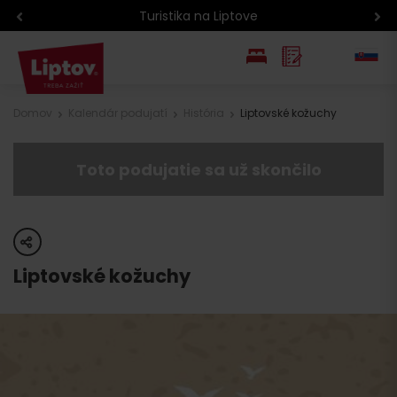
Turistika na Liptove
EN
Domov
Kalendár podujatí
História
Liptovské kožuchy
PL
Toto podujatie sa už skončilo
share
Liptovské kožuchy