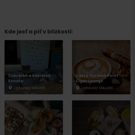
Kde jesť a piť v blízkosti:
Príchod
Cukráreň a kaviareň
Ligero Gurman Point
Sonata
Cigar Lounge
Liptovský Mikuláš
Liptovský Mikuláš