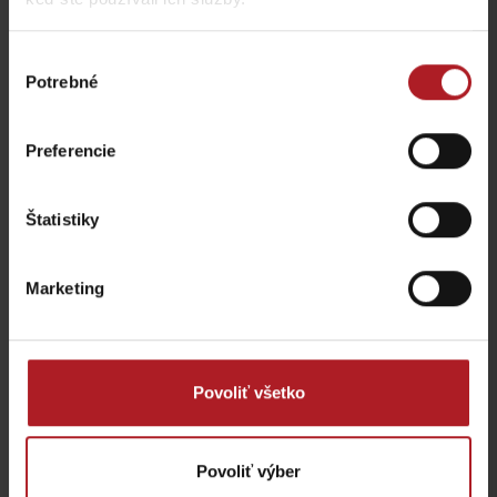
Výber
Potrebné
súhlasu
LET BALÓNOM
Rumanský art centre
Liptovský Mikuláš
Liptovský Mikuláš
Preferencie
Štatistiky
Marketing
KONGRES: Hotel
Squash
Európa***
Liptovský Mikuláš
Liptovský Mikuláš
Povoliť všetko
Povoliť výber