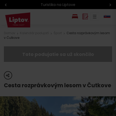
Turistika na Liptove
EN
Domov
Kalendár podujatí
Šport
Cesta rozprávkovým lesom
v Čutkove
PL
Toto podujatie sa už skončilo
share
Cesta rozprávkovým lesom v Čutkove