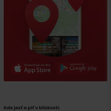
Kde jesť a piť v blízkosti:
Príchod