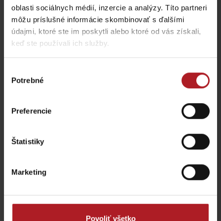
oblasti sociálnych médií, inzercie a analýzy. Títo partneri
môžu príslušné informácie skombinovať s ďalšími
údajmi, ktoré ste im poskytli alebo ktoré od vás získali,
Zmrzlinová kaviareň
keď ste používali ich služby.
Grill & Bar Motajka
Takáto
Ružomberok
Ružomberok
Výber
Potrebné
súhlasu
všetky miesta kde jesť a piť
Preferencie
Aktivity a relax v gh blízkosti:
Štatistiky
Marketing
Zipline Čutkovská dolina
Obrovo – zábavný areál
Povoliť všetko