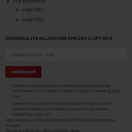
Pre partnerov
Login LRC
Login CRS
ODOBERAJTE NAJNOVŠIE SPRÁVY Z LIPTOVA
Hľadať
ubytovanie
súhlasím so spracúvaním osobných údajov pre účely
informovania o novinkách, zľavách a iných marketing.
Viac
info.
súhlasím s poskytnutím mojich osobných údajov iným
prevádzkovateľom na ďalšie spracúvanie za účelom
marketingu.
Viac info.
Táto stránka je chránená testom reCAPTCHA a spoločnosťou
Google.
Ochrana súkromia
-
Zmluvné podmienky