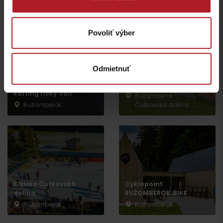
Ružomberok
Ružomberok
Povoliť výber
Odmietnuť
Pivovar URSUS
Rafting rieky Váh
Ružomberok -
Ružomberok
Čutkovská dolina
Odchod
Klzisko Čutkovská
Cyklopoint
dolina
RUŽOMBEROK.BIKE
Ružomberok
Ružomberok