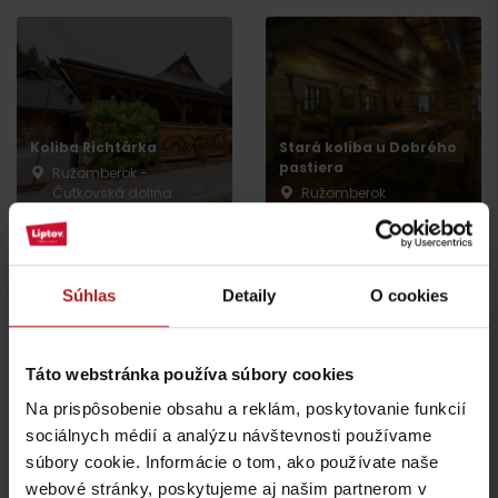
Koliba Richtárka
Stará koliba u Dobrého
pastiera
Ružomberok -
Čutkovská dolina
Ružomberok
Súhlas
Detaily
O cookies
Reštaurácia U nás na
Táto webstránka používa súbory cookies
Ristorante Camino
Liptove
Na prispôsobenie obsahu a reklám, poskytovanie funkcií
Čutkovká 1, Ružomberok
Ružomberok - Hrabovo
sociálnych médií a analýzu návštevnosti používame
súbory cookie. Informácie o tom, ako používate naše
webové stránky, poskytujeme aj našim partnerom v