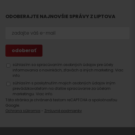
Hľadať
ODOBERAJTE NAJNOVŠIE SPRÁVY Z LIPTOVA
ubytovanie
súhlasím so spracúvaním osobných údajov pre účely
informovania o novinkách, zľavách a iných marketing.
Viac
info.
súhlasím s poskytnutím mojich osobných údajov iným
prevádzkovateľom na ďalšie spracúvanie za účelom
marketingu.
Viac info.
Táto stránka je chránená testom reCAPTCHA a spoločnosťou
Google.
Ochrana súkromia
-
Zmluvné podmienky