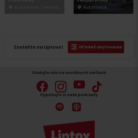
Privát Hôrky
Penzion Emília
Ružomberok - Černová
Ružomberok
Zostaňte na Liptove!
Hľadať ubytovanie
Sledujte nás na sociálnych sietiach
Vypočujte si naše podcasty