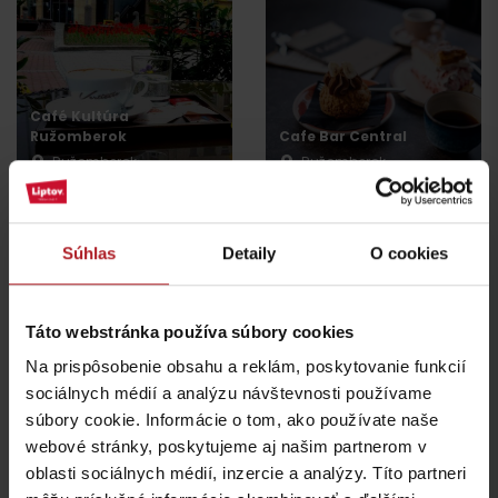
Café Kultúra
Ružomberok
Cafe Bar Central
Ružomberok
Ružomberok
Súhlas
Detaily
O cookies
Táto webstránka používa súbory cookies
Bonsai restaurant
Chocolaterie Passé
Ružomberok
Na prispôsobenie obsahu a reklám, poskytovanie funkcií
Ružomberok
Ružomberok
sociálnych médií a analýzu návštevnosti používame
súbory cookie. Informácie o tom, ako používate naše
webové stránky, poskytujeme aj našim partnerom v
oblasti sociálnych médií, inzercie a analýzy. Títo partneri