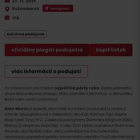
27. 12. 2025
Ružomberok
navigovať
17€
Kultúrne podujatie
oficiálny plagát podujatia
kúpiť lístok
viac informácií o podujatí
Po Vianociach prichádza
najväčšia párty roka
. Zažite jedinečnú
show Alana Murina, energiu, ktorú poznáte z jeho hitov, a atmosféru,
ktorá vám nedá vydýchnuť.
Alan Murin
je spevák, skladateľ, hudobný producent a zvukový
inžinier. Spolupracoval s interpretmi ako Kali, Rytmus, Ego, Separ,
Majk Spirit, Tina, Pil C, Celeste Buckingham, Dominika Mirgová, ADiss,
Momo, či skupinou Moja Reč. V roku 2021 získal ocenenie v Ruka Hore
Awards ako Skokan roka. Jeho videoklipy na YouTube často
obsadzujú popredné priečky slovenského rebríčka YouTube trending.