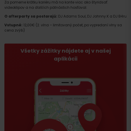
Za pomerne krátku kariéru má na konte viac ako štyridsať
videoklipov a na ďalších pätnástich hosťoval.
O afterparty sa postarajú:
DJ Adams Soul, DJ Johnny.K a DJ B4ru
Vstupné:
12,00€ (2. vlna – limitovaný počet, po vypredaní vlny sa
cena zvýši)
Všetky zážitky nájdete aj v našej
aplikácii