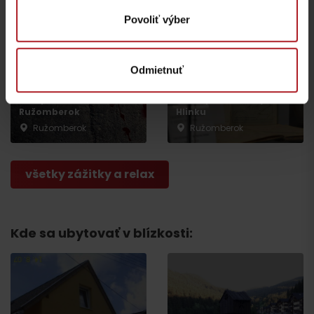
Povoliť výber
Odmietnuť
Escape Room
Po stopách Andreja
Ružomberok
Hlinku
Ružomberok
Ružomberok
všetky zážitky a relax
Kde sa ubytovať v blízkosti:
Odchod