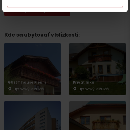
všetky zážitky a relax
Kde sa ubytovať v blízkosti:
Odchod
GUEST house Fleurs
Privát Inka
Liptovský Mikuláš
Liptovský Mikuláš