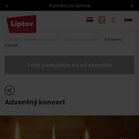
Turistika na Liptove
EN
Domov
Kalendár podujatí
Kultúrne podujatie
Adventný
koncert
PL
Toto podujatie sa už skončilo
share
Adventný koncert