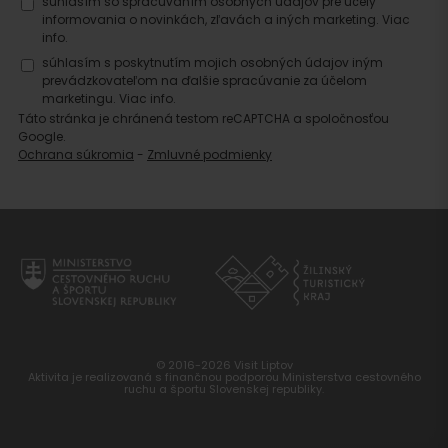
súhlasím so spracúvaním osobných údajov pre účely
informovania o novinkách, zľavách a iných marketing.
Viac
info.
súhlasím s poskytnutím mojich osobných údajov iným
prevádzkovateľom na ďalšie spracúvanie za účelom
marketingu.
Viac info.
Táto stránka je chránená testom reCAPTCHA a spoločnosťou
Google.
Ochrana súkromia
-
Zmluvné podmienky
© 2016-2026 Visit Liptov
Aktivita je realizovaná s finančnou podporou Ministerstva cestovného
ruchu a športu Slovenskej republiky.