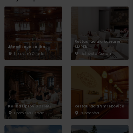
Reštaurácia a kaviareň
Jánošíkova koliba
SMREK
Liptovská Osada
Liptovská Osada
Príchod
Koliba Liptov GOTHAL
Reštaurácia Smrekovica
Liptovská Osada
Ľubochňa