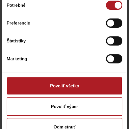
Dolný Harmanec
Donovaly
Potrebné
súhlasu
Preferencie
Štatistiky
Rozprávková vtáčia
Pramene v Kúpeľoch
záhrada
Korytnica
Marketing
Liptovské Revúce
Liptovská Osada
Povoliť všetko
Povoliť výber
Ferrata Dve veže
Útulňa Limba
Liptovská Osada
Liptovské Revúce
Odmietnuť