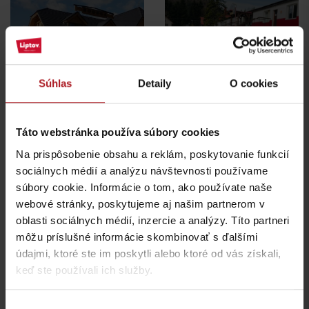
Koliba Bodega
Bistro Železnô
Ružomberok -
Súhlas
Detaily
O cookies
Podsuchá
Partizánska Ľupča
Táto webstránka používa súbory cookies
všetky miesta kde jesť a piť
Na prispôsobenie obsahu a reklám, poskytovanie funkcií
sociálnych médií a analýzu návštevnosti používame
súbory cookie. Informácie o tom, ako používate naše
Aktivity a relax v gh blízkosti:
webové stránky, poskytujeme aj našim partnerom v
oblasti sociálnych médií, inzercie a analýzy. Títo partneri
môžu príslušné informácie skombinovať s ďalšími
údajmi, ktoré ste im poskytli alebo ktoré od vás získali,
keď ste používali ich služby.
Veľká Fatra, Horský
hotel Kráľova studňa –
Donovaly, Koliba Goral –
ebike nabíjacia stanica
ebike nabíjacia stanica
Výber