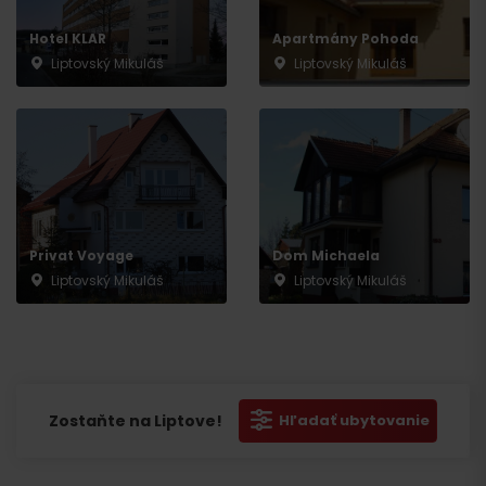
Hotel KLAR
Apartmány Pohoda
Liptovský Mikuláš
Liptovský Mikuláš
Privat Voyage
Dom Michaela
Liptovský Mikuláš
Liptovský Mikuláš
Zostaňte na Liptove!
Hľadať ubytovanie