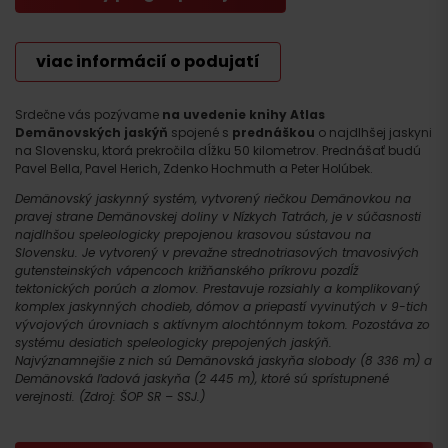
viac informácií o podujatí
Srdečne vás pozývame
na uvedenie knihy Atlas
Demänovských jaskýň
spojené s
prednáškou
o najdlhšej jaskyni
na Slovensku, ktorá prekročila dĺžku 50 kilometrov. Prednášať budú
Pavel Bella, Pavel Herich, Zdenko Hochmuth a Peter Holúbek.
Demänovský jaskynný systém, vytvorený riečkou Demänovkou na
pravej strane Demänovskej doliny v Nízkych Tatrách, je v súčasnosti
najdlhšou speleologicky prepojenou krasovou sústavou na
Slovensku. Je vytvorený v prevažne strednotriasových tmavosivých
gutensteinských vápencoch križňanského príkrovu pozdĺž
tektonických porúch a zlomov. Prestavuje rozsiahly a komplikovaný
komplex jaskynných chodieb, dómov a priepastí vyvinutých v 9-tich
vývojových úrovniach s aktívnym alochtónnym tokom. Pozostáva zo
systému desiatich speleologicky prepojených jaskýň.
Najvýznamnejšie z nich sú Demänovská jaskyňa slobody (8 336 m) a
Demänovská ľadová jaskyňa (2 445 m), ktoré sú sprístupnené
verejnosti. (Zdroj: ŠOP SR – SSJ.)