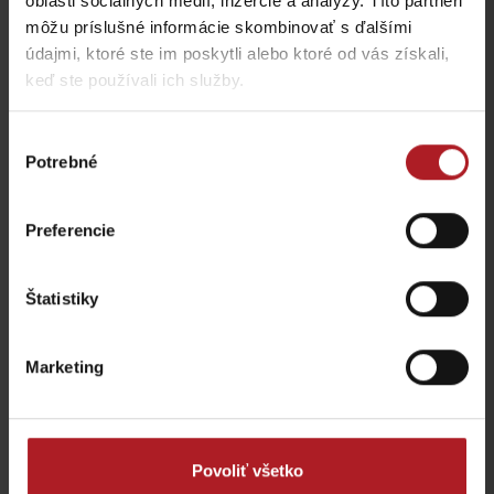
oblasti sociálnych médií, inzercie a analýzy. Títo partneri
všetky miesta kde jesť a piť
môžu príslušné informácie skombinovať s ďalšími
údajmi, ktoré ste im poskytli alebo ktoré od vás získali,
keď ste používali ich služby.
Aktivity a relax v gh blízkosti:
Výber
Potrebné
súhlasu
Preferencie
Slovenské múzeum
ochrany prírody a
Liptovar – remeselný
jaskyniarstva
pivovar
Štatistiky
Liptovský Mikuláš
Liptovský Mikuláš
Marketing
Tatrín a Žiadosti
Povoliť všetko
slovenského národa