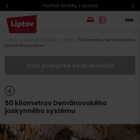
Poctivé výrobky z Liptova
EN
Domov
Kalendár podujatí
Hory
50 kilometrov Demänovského
jaskynného systému
PL
Toto podujatie sa už skončilo
share
50 kilometrov Demänovského
jaskynného systému