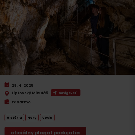
29. 4. 2025
Liptovský Mikuláš
navigovať
zadarmo
História
Hory
Voda
oficiálny plagát podujatia