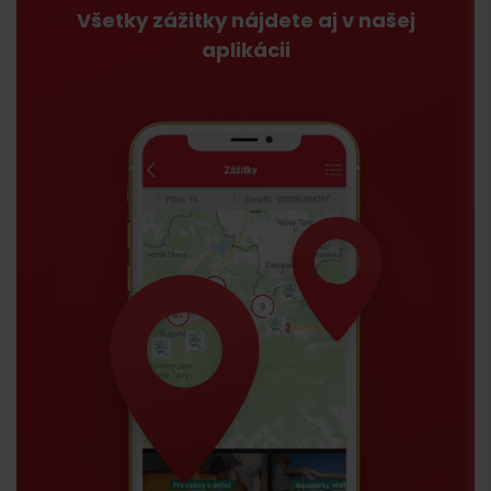
Všetky zážitky nájdete aj v našej
aplikácii