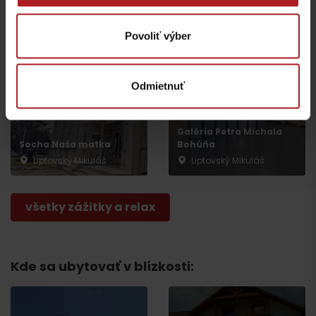
Evanjelický kostol
expozícia
Liptovský Mikuláš
Liptovský Mikuláš
Povoliť výber
Odmietnuť
Galéria Petra Michala
Socha Naša matka
Bohúňa
Liptovský Mikuláš
Liptovský Mikuláš
všetky zážitky a relax
Kde sa ubytovať v blízkosti:
Odchod