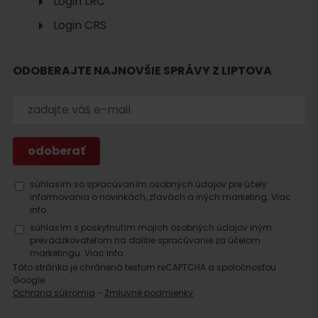
Login LRC
Login CRS
Hľadať
ODOBERAJTE NAJNOVŠIE SPRÁVY Z LIPTOVA
ubytovanie
súhlasím so spracúvaním osobných údajov pre účely
informovania o novinkách, zľavách a iných marketing.
Viac
info.
súhlasím s poskytnutím mojich osobných údajov iným
prevádzkovateľom na ďalšie spracúvanie za účelom
marketingu.
Viac info.
Táto stránka je chránená testom reCAPTCHA a spoločnosťou
Google.
Ochrana súkromia
-
Zmluvné podmienky