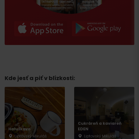
Kde jesť a piť v blízkosti:
Príchod
Cukráreň a kaviareň
Haluškovo
EDEN
Liptovský Mikuláš
Liptovský Mikuláš