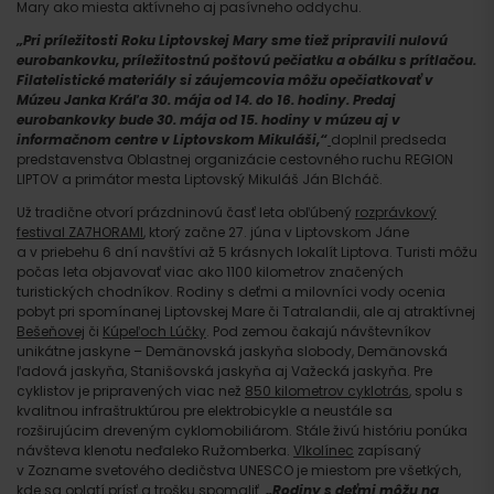
Mary ako miesta aktívneho aj pasívneho oddychu.
„Pri príležitosti Roku Liptovskej Mary sme tiež pripravili nulovú
eurobankovku, príležitostnú poštovú pečiatku a obálku s prítlačou.
Filatelistické materiály si záujemcovia môžu opečiatkovať v
Múzeu Janka Kráľa 30. mája od 14. do 16. hodiny. Predaj
eurobankovky bude 30. mája od 15. hodiny v múzeu aj v
informačnom centre v Liptovskom Mikuláši,“
doplnil predseda
predstavenstva Oblastnej organizácie cestovného ruchu REGION
LIPTOV a primátor mesta Liptovský Mikuláš Ján Blcháč.
Už tradične otvorí prázdninovú časť leta obľúbený
rozprávkový
festival ZA7HORAMI
, ktorý začne 27. júna v Liptovskom Jáne
a v priebehu 6 dní navštívi až 5 krásnych lokalít Liptova. Turisti môžu
počas leta objavovať viac ako 1100 kilometrov značených
turistických chodníkov. Rodiny s deťmi a milovníci vody ocenia
pobyt pri spomínanej Liptovskej Mare či Tatralandii, ale aj atraktívnej
Bešeňovej
či
Kúpeľoch Lúčky
. Pod zemou čakajú návštevníkov
unikátne jaskyne – Demänovská jaskyňa slobody, Demänovská
ľadová jaskyňa, Stanišovská jaskyňa aj Važecká jaskyňa. Pre
cyklistov je pripravených viac než
850 kilometrov cyklotrás
, spolu s
kvalitnou infraštruktúrou pre elektrobicykle a neustále sa
rozširujúcim dreveným cyklomobiliárom. Stále živú históriu ponúka
návšteva klenotu neďaleko Ružomberka.
Vlkolínec
zapísaný
v Zozname svetového dedičstva UNESCO je miestom pre všetkých,
kde sa oplatí prísť a trošku spomaliť.
„Rodiny s deťmi môžu na