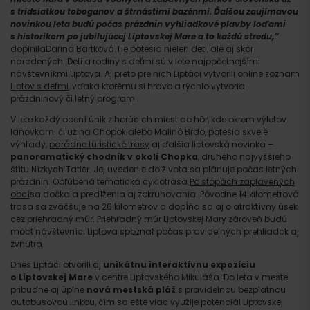
s tridsiatkou toboganov a štrnástimi bazénmi. Ďalšou zaujímavou
novinkou leta budú počas prázdnin vyhliadkové plavby loďami
s historikom po jubilujúcej Liptovskej Mare a to každú stredu,“
doplnilaDarina Bartková.Tie potešia nielen deti, ale aj skôr
narodených. Deti a rodiny s deťmi sú v lete najpočetnejšími
návštevníkmi Liptova. Aj preto pre nich Liptáci vytvorili online zoznam
Liptov s deťmi
, vďaka ktorému si hravo a rýchlo vytvoria
prázdninový či letný program.
V lete každý ocení únik z horúcich miest do hôr, kde okrem výletov
lanovkami či už na Chopok alebo Malinô Brdo, potešia skvelé
výhľady,
parádne turistické trasy
aj ďalšia liptovská novinka –
panoramatický chodník v okolí Chopka
, druhého najvyššieho
štítu Nízkych Tatier. Jej uvedenie do života sa plánuje počas letných
prázdnin. Obľúbená tematická cyklotrasa
Po stopách zaplavených
obcí
sa dočkala predĺženia aj zokruhovania. Pôvodne 14 kilometrová
trasa sa zväčšuje na 26 kilometrov a dopĺňa sa aj o atraktívny úsek
cez priehradný múr. Priehradný múr Liptovskej Mary zároveň budú
môcť návštevníci Liptova spoznať počas pravidelných prehliadok aj
zvnútra.
Dnes Liptáci otvorili aj
unikátnu interaktívnu expozíciu
o Liptovskej Mare
v centre Liptovského Mikuláša. Do leta v meste
pribudne aj úplne
nová mestská pláž
s pravidelnou bezplatnou
autobusovou linkou, čím sa ešte viac využije potenciál Liptovskej
Príchod