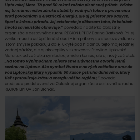
Liptovskej Mare. Tá pred 50 rokmi začala písať svoj príbeh. Vďaka
nej tu máme nielen záruku stability vodných tokov s prevenciou
proti povodniam a elektrickú energiu, ale aj priestor pre oddych,
šport a krásnu prírodu. Jej existencia je dôkazom toho, že kolobeh
života sa neustále obnovuje,“
povedala riaditeľka Oblastnej
organizácie cestovného ruchu REGION LIPTOV Darina Bartková. Pri jej
vzniku muselo ustúpiť trinásť obcí – ich príbehy sa síce uzavreli, no v
istom zmysle pokračujú ďalej, ukryté pod hladinou tejto majestátnej
vodnej nádrže, ale aj ako repliky v skanzene v Pribyline. Liptovská
Mara tak od začiatku symbolizuje nielen koniec, ale aj nový začiatok.
„Na tomto výnimočnom mieste sme slávnostne otvorili letnú
sezónu na Liptove. Ako symbol života a nových začiatkov sme do
vôd
Liptovskej Mary
vypustili 50 kusov pstruha dúhového, ktorý
tiež symbolizuje krásu a energiu nášho regiónu,“
povedal
predseda predstavenstva Oblastnej organizácie cestovného ruchu
REGION LIPTOV Ján Blcháč.