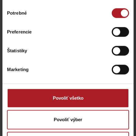
Výber
Potrebné
súhlasu
Preferencie
Opíšte nám svoj zážitok
Štatistiky
Vaša e-mailová adresa nebude zverejnená.
Vyžadované polia sú
označené
*
Marketing
Komentár
*
Meno
*
Povoliť všetko
Povoliť výber
E-mail
*