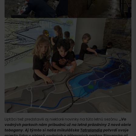
Liptáci tiež predstavili aj niektoré novinky na túto letnú sezónu.
„Vo
vodných parkoch nám pribudnú už na letné prázdniny 2 nové obrie
tobogany. Aj týmto si naša mikulášska
Tatralandia
potvrdí svoje
miesto lídra v oblasti vodných a zábavných parkov Slovenska až