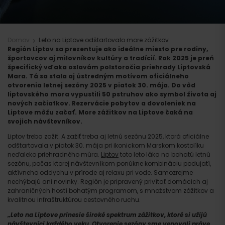
Domov
Leto na Liptove odštartovalo more zážitkov
Región Liptov sa prezentuje ako ideálne miesto pre rodiny,
športovcov aj milovníkov kultúry a tradícií. Rok 2025 je preň
špecifický vďaka oslavám polstoročia priehrady Liptovská
Mara. Tá sa stala aj ústredným motívom oficiálneho
otvorenia letnej sezóny 2025 v piatok 30. mája. Do vôd
liptovského mora vypustili 50 pstruhov ako symbol života aj
nových začiatkov. Rezervácie pobytov a dovoleniek na
Liptove môžu začať. More zážitkov na Liptove čaká na
svojich návštevníkov.
Liptov treba zažiť. A zažiť treba aj letnú sezónu 2025, ktorá oficiálne
odštartovala v piatok 30. mája pri ikonickom Marskom kostolíku
neďaleko priehradného múra.
Liptov
toto leto láka na bohatú letnú
sezónu, počas ktorej návštevníkom ponúkne kombináciu podujatí,
aktívneho oddychu v prírode aj relaxu pri vode. Samozrejme
nechýbajú ani novinky. Región je pripravený privítať domácich aj
zahraničných hostí bohatým programom, s množstvom zážitkov a
kvalitnou infraštruktúrou cestovného ruchu.
„Leto na Liptove prinesie široké spektrum zážitkov, ktoré si užijú
návštevníci každého veku. Otvorenie sezóny sme venovali práve