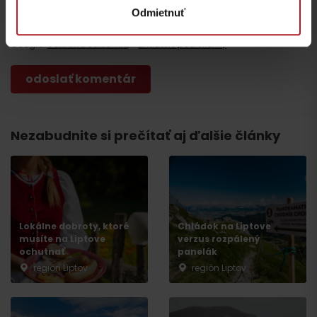
Odmietnuť
Táto stránka je chránená testom reCAPTCHA a spoločnosťou
Google.
Ochrana súkromia
-
Zmluvné podmienky
Nezabudnite si prečítať aj ďalšie články
Lokálne dobroty, ktoré
Chládok na Liptove
musíte na Liptove
verzus rozpálený
ochutnať
panelák
región Liptov
región Liptov