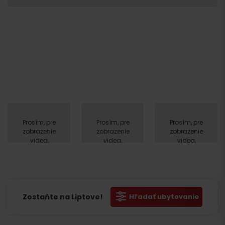
Prosím, pre
Prosím, pre
Prosím, pre
zobrazenie
zobrazenie
zobrazenie
videa,
videa,
videa,
akceptujte
akceptujte
akceptujte
cookies
cookies
cookies
pre
pre
pre
marketing.
marketing.
marketing.
Zostaňte na Liptove!
Hľadať ubytovanie