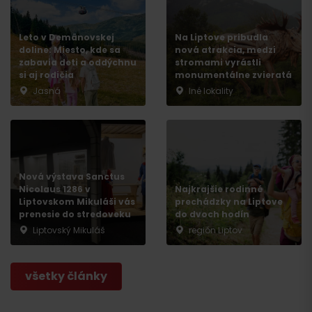
Leto v Demänovskej
Na Liptove pribudla
Odchod
doline: Miesto, kde sa
nová atrakcia, medzi
zabavia deti a oddýchnu
stromami vyrástli
si aj rodičia
monumentálne zvieratá
Jasná
Iné lokality
Nová výstava Sanctus
Nicolaus 1286 v
Najkrajšie rodinné
Liptovskom Mikuláši vás
prechádzky na Liptove
prenesie do stredoveku
do dvoch hodín
Liptovský Mikuláš
región Liptov
všetky články