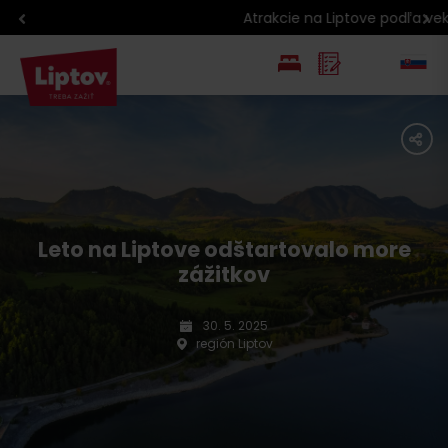
Atrakcie na Liptove podľa veku detí
EN
share
PL
Leto na Liptove odštartovalo more
zážitkov
30. 5. 2025
región Liptov