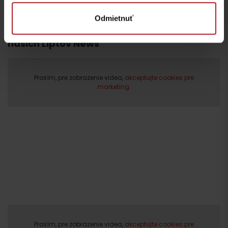
Odmietnuť
Viac informácií o Liptov region karte aj v
našich Liptov News
Prosím, pre zobrazenie videa,
akceptujte cookies pre
marketing.
Odchod
Prosím, pre zobrazenie videa,
akceptujte cookies pre