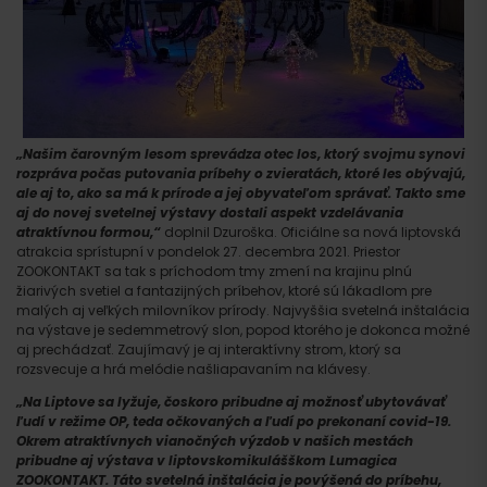
„Našim čarovným lesom sprevádza otec los, ktorý svojmu synovi
rozpráva počas putovania príbehy o zvieratách, ktoré les obývajú,
ale aj to, ako sa má k prírode a jej obyvateľom správať. Takto sme
aj do novej svetelnej výstavy dostali aspekt vzdelávania
atraktívnou formou,“
doplnil Dzuroška. Oficiálne sa nová liptovská
atrakcia sprístupní v pondelok 27. decembra 2021. Priestor
ZOOKONTAKT sa tak s príchodom tmy zmení na krajinu plnú
žiarivých svetiel a fantazijných príbehov, ktoré sú lákadlom pre
malých aj veľkých milovníkov prírody. Najvyššia svetelná inštalácia
na výstave je sedemmetrový slon, popod ktorého je dokonca možné
aj prechádzať. Zaujímavý je aj interaktívny strom, ktorý sa
rozsvecuje a hrá melódie našliapavaním na klávesy.
„Na Liptove sa lyžuje, čoskoro pribudne aj možnosť ubytovávať
ľudí v režime OP, teda očkovaných a ľudí po prekonaní covid-19.
Okrem atraktívnych vianočných výzdob v našich mestách
pribudne aj výstava v liptovskomikulášškom Lumagica
ZOOKONTAKT. Táto svetelná inštalácia je povýšená do príbehu,