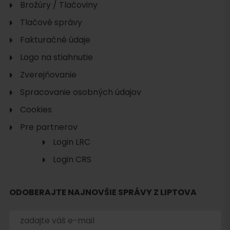
Brožúry / Tlačoviny
Tlačové správy
Fakturačné údaje
Logo na stiahnutie
Zverejňovanie
Spracovanie osobných údajov
Cookies
Pre partnerov
Login LRC
Login CRS
ODOBERAJTE NAJNOVŠIE SPRÁVY Z LIPTOVA
Hľadať
ubytovanie