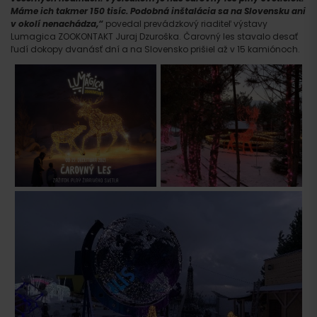
Máme ich takmer 150 tisíc. Podobná inštalácia sa na Slovensku ani
v okolí nenachádza,“
povedal prevádzkový riaditeľ výstavy
Lumagica ZOOKONTAKT Juraj Dzuroška. Čarovný les stavalo desať
ľudí dokopy dvanásť dní a na Slovensko prišiel až v 15 kamiónoch.