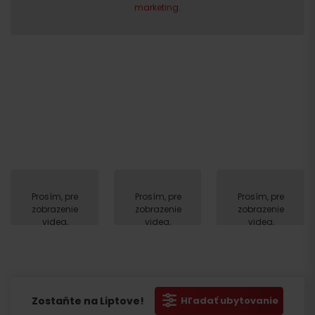
marketing.
Prosím, pre
Prosím, pre
Prosím, pre
zobrazenie
zobrazenie
zobrazenie
videa,
videa,
videa,
akceptujte
akceptujte
akceptujte
cookies
cookies
cookies
pre
pre
pre
marketing.
marketing.
marketing.
Zostaňte na Liptove!
Hľadať ubytovanie