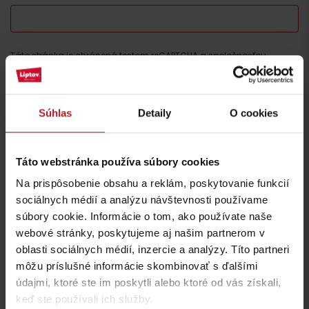
Táto stránka je chránená testom reCAPTCHA a spoločnosťou
Google.
Ochrana súkromia
-
Zmluvné podmienky
Súhlas
Detaily
O cookies
Nezabudnite si prečítať aj ďalšie články
Táto webstránka používa súbory cookies
Na prispôsobenie obsahu a reklám, poskytovanie funkcií
sociálnych médií a analýzu návštevnosti používame
súbory cookie. Informácie o tom, ako používate naše
webové stránky, poskytujeme aj našim partnerom v
Lokálne dobroty, ktoré
Chládok na Liptove
oblasti sociálnych médií, inzercie a analýzy. Títo partneri
musíte na Liptove
verzus rozpálený
môžu príslušné informácie skombinovať s ďalšími
ochutnať
panelák
údajmi, ktoré ste im poskytli alebo ktoré od vás získali,
región Liptov
región Liptov
keď ste používali ich služby.