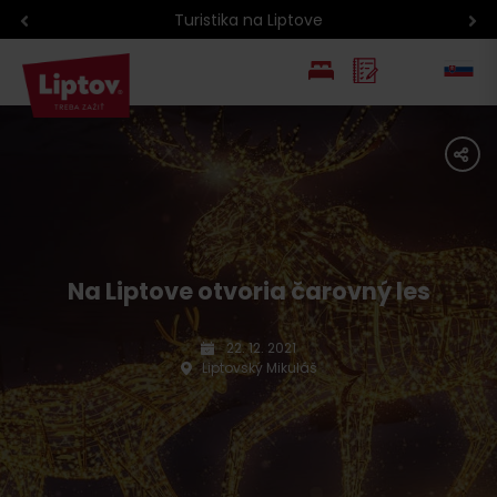
Turistika na Liptove
EN
share
PL
Na Liptove otvoria čarovný les
22. 12. 2021
Liptovský Mikuláš