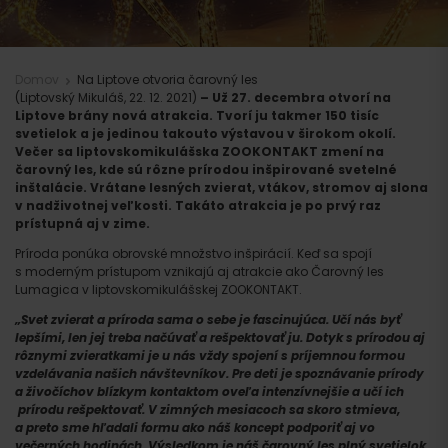
Domov
Na Liptove otvoria čarovný les
(Liptovský Mikuláš, 22. 12. 2021)
– Už 27. decembra otvorí na
Liptove brány nová atrakcia. Tvorí ju takmer 150 tisíc
svetielok a je jedinou takouto výstavou v širokom okolí.
Večer sa liptovskomikulášska ZOOKONTAKT zmení na
čarovný les, kde sú rôzne prírodou inšpirované svetelné
inštalácie. Vrátane lesných zvierat, vtákov, stromov aj slona
v nadživotnej veľkosti. Takáto atrakcia je po prvý raz
prístupná aj v zime.
Príroda ponúka obrovské množstvo inšpirácií. Keď sa spojí
s moderným prístupom vznikajú aj atrakcie ako Čarovný les
Lumagica v liptovskomikulášskej ZOOKONTAKT.
„Svet zvierat a príroda sama o sebe je fascinujúca. Učí nás byť
lepšími, len jej treba načúvať a rešpektovať ju. Dotyk s prírodou aj
rôznymi zvieratkami je u nás vždy spojení s príjemnou formou
vzdelávania našich návštevníkov. Pre deti je spoznávanie prírody
a živočíchov blízkym kontaktom oveľa intenzívnejšie a učí ich
prírodu rešpektovať. V zimných mesiacoch sa skoro stmieva,
a preto sme hľadali formu ako náš koncept podporiť aj vo
večerných hodinách. Výsledkom je náš čarovný les plný svetielok.