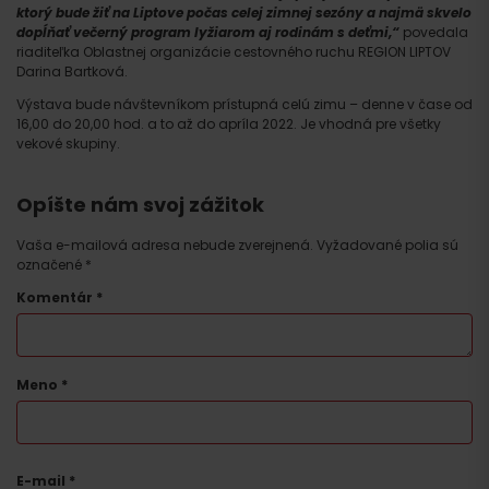
ktorý bude žiť na Liptove počas celej zimnej sezóny a najmä skvelo
dopĺňať večerný program lyžiarom aj rodinám s deťmi,“
povedala
riaditeľka Oblastnej organizácie cestovného ruchu REGION LIPTOV
Darina Bartková.
Výstava bude návštevníkom prístupná celú zimu – denne v čase od
16,00 do 20,00 hod. a to až do apríla 2022. Je vhodná pre všetky
vekové skupiny.
Opíšte nám svoj zážitok
Vaša e-mailová adresa nebude zverejnená.
Vyžadované polia sú
Príchod
označené
*
Komentár
*
Meno
*
E-mail
*