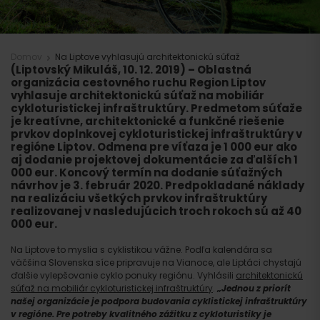
Domov
Na Liptove vyhlasujú architektonickú súťaž
(Liptovský Mikuláš, 10. 12. 2019)
– Oblastná
organizácia cestovného ruchu Region Liptov
vyhlasuje architektonickú súťaž na mobiliár
cykloturistickej infraštruktúry. Predmetom súťaže
je kreatívne, architektonické a funkčné riešenie
prvkov doplnkovej cykloturistickej infraštruktúry v
regióne Liptov. Odmena pre víťaza je 1 000 eur ako
aj dodanie projektovej dokumentácie za ďalších 1
000 eur. Koncový termín na dodanie súťažných
návrhov je 3. február 2020. Predpokladané náklady
na realizáciu všetkých prvkov infraštruktúry
realizovanej v nasledujúcich troch rokoch sú až 40
000 eur.
Na Liptove to myslia s cyklistikou vážne. Podľa kalendára sa
väčšina Slovenska síce pripravuje na Vianoce, ale Liptáci chystajú
ďalšie vylepšovanie cyklo ponuky regiónu. Vyhlásili
architektonickú
súťaž na mobiliár cykloturistickej infraštruktúry
.
„Jednou z priorít
našej organizácie je podpora budovania cyklistickej infraštruktúry
v regióne. Pre potreby kvalitného zážitku z cykloturistiky je