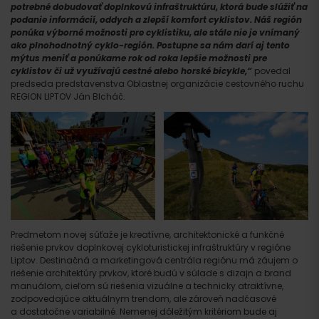
potrebné dobudovať doplnkovú infraštruktúru, ktorá bude slúžiť na
podanie informácií, oddych a zlepší komfort cyklistov. Náš región
ponúka výborné možnosti pre cyklistiku, ale stále nie je vnímaný
ako plnohodnotný cyklo-región. Postupne sa nám darí aj tento
mýtus meniť a ponúkame rok od roka lepšie možnosti pre
cyklistov či už využívajú cestné alebo horské bicykle,“
povedal
predseda predstavenstva Oblastnej organizácie cestovného ruchu
REGION LIPTOV Ján Blcháč.
Predmetom novej súťaže je kreatívne, architektonické a funkčné
riešenie prvkov doplnkovej cykloturistickej infraštruktúry v regióne
Liptov. Destinačná a marketingová centrála regiónu má záujem o
riešenie architektúry prvkov, ktoré budú v súlade s dizajn a brand
manuálom, cieľom sú riešenia vizuálne a technicky atraktívne,
zodpovedajúce aktuálnym trendom, ale zároveň nadčasové
a dostatočne variabilné. Nemenej dôležitým kritériom bude aj