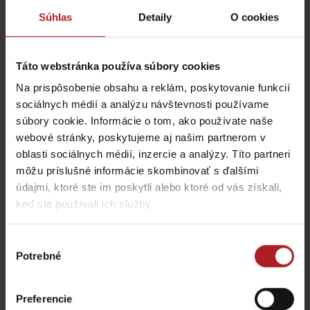
Súhlas
Detaily
O cookies
Lokálne dobroty, ktoré
Chládok na Liptove
Táto webstránka používa súbory cookies
musíte na Liptove
verzus rozpálený
ochutnať
panelák
Na prispôsobenie obsahu a reklám, poskytovanie funkcií
región Liptov
región Liptov
sociálnych médií a analýzu návštevnosti používame
súbory cookie. Informácie o tom, ako používate naše
webové stránky, poskytujeme aj našim partnerom v
oblasti sociálnych médií, inzercie a analýzy. Títo partneri
môžu príslušné informácie skombinovať s ďalšími
Leto v Demänovskej
Na Liptove pribudla
údajmi, ktoré ste im poskytli alebo ktoré od vás získali,
doline: Miesto, kde sa
nová atrakcia, medzi
keď ste používali ich služby.
zabavia deti a oddýchnu
stromami vyrástli
si aj rodičia
monumentálne zvieratá
Jasná
Iné lokality
Výber
Potrebné
súhlasu
Preferencie