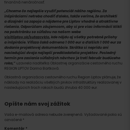
finančná nenáročnosť.
„Chceme čo najlepšie využiť potenciál nášho regiónu. Za
inšpiráciami netreba chodiť ďaleko, takže veríme, že architekti
a dizajnéri sa zapoja a nájdeme pre Liptov vhodné a atraktívne
riešenia. Odporúčam záujemcom, aby si pre viac informácií klikli
na podstránku so súťažou na našom webe
visitliptov.sk/sutazcyklo
, kde nájdu aj všetky potrebné prílohy
a inšpirácie. Víťaza čaká odmena 1 000 eur a ďalších 1 000 eur za
dodanie projektovej dokumentácie. Skrátka si neprídu ani
nasledujúci dvaja najlepší predkladatelia projektov. Posledný
termín pre zaslanie súťažných návrhov je tretí február budúceho
roka,“
uzavrela riaditeľka Oblastnej organizácie cestovného ruchu
REGION LIPTOV Darina Bartková.
Oblastná organizácia cestovného ruchu Region Liptov plánuje, že
náklady na realizáciu všetkých prvkov infraštruktúry realizovanej v
nasledujúcich troch rokoch budú zhruba 40 000 eur.
Opíšte nám svoj zážitok
Vaša e-mailová adresa nebude zverejnená.
Vyžadované polia sú
označené
*
Komentár
*