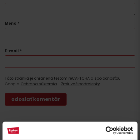
Meno
*
Príchod
E-mail
*
Táto stránka je chránená testom reCAPTCHA a spoločnosťou
Google.
Ochrana súkromia
-
Zmluvné podmienky
Nezabudnite si prečítať aj ďalšie články