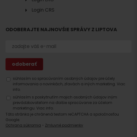
Login CRS
ODOBERAJTE NAJNOVŠIE SPRÁVY Z LIPTOVA
Hľadať
ubytovanie
súhlasím so spracúvaním osobných údajov pre účely
informovania o novinkách, zľavách a iných marketing.
Viac
info.
súhlasím s poskytnutím mojich osobných údajov iným
prevádzkovateľom na ďalšie spracúvanie za účelom
marketingu.
Viac info.
Táto stránka je chránená testom reCAPTCHA a spoločnosťou
Google.
Ochrana súkromia
-
Zmluvné podmienky