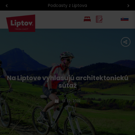
Podcasty z Liptova
EN
share
PL
Na Liptove vyhlasujú architektonickú
súťaž
10. 12. 2019