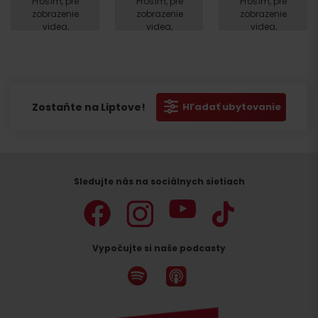
Prosím, pre
Prosím, pre
Prosím, pre
zobrazenie
zobrazenie
zobrazenie
videa,
videa,
videa,
akceptujte
akceptujte
akceptujte
cookies
cookies
cookies
pre
pre
pre
marketing.
marketing.
marketing.
Zostaňte na Liptove!
Hľadať ubytovanie
Sledujte nás na sociálnych sietiach
Vypočujte si naše podcasty