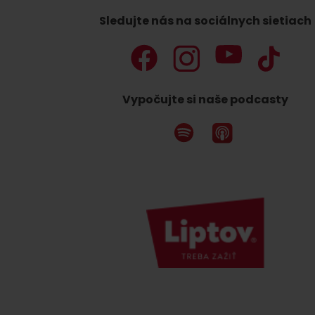
Sledujte nás na sociálnych sietiach
Nemáš auto a potrebuješ zviesť?
Mara Bus
Vypočujte si naše podcasty
Ski&Aqua Bus
Autobusová
Vlaková
Letecká
Taxi