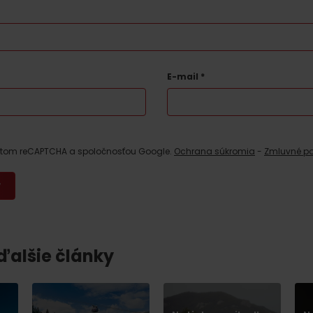
E-mail
*
estom reCAPTCHA a spoločnosťou Google.
Ochrana súkromia
-
Zmluvné p
Kde sa nachádza
Voda, sneh a aktivit
poklad? Nájdi ho s
Liptov Region Card!
d for this source.
 ďalšie články
Voda, sneh a aktivit