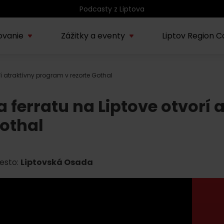
Podcasty z Liptova
ovanie
Zážitky a eventy
Liptov Region C
orí atraktívny program v rezorte Gothal
Kúpele Lúčky
AUG
rmácie o regióne
Sprievodcovské služby na
Nepoznan
Zľav
Lúčanské kúpeľné leto
08.
a ferratu na Liptove otvorí 
ov
Liptove
Liptov
2026
othal
SEP
Region Liptov
20.
Cvyklo pohár 2026
esto:
Liptovská Osada
Vodný park Tatralandia
AUG
Tropická noc v
15.
Tatralandii – letný
špeciál