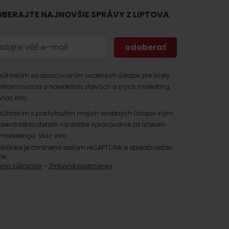
BERAJTE NAJNOVŠIE SPRÁVY Z LIPTOVA
súhlasím so spracúvaním osobných údajov pre účely
informovania o novinkách, zľavách a iných marketing.
Viac info.
 found for this source.
súhlasím s poskytnutím mojich osobných údajov iným
prevádzkovateľom na ďalšie spracúvanie za účelom
marketingu.
Viac info.
stránka je chránená testom reCAPTCHA a spoločnosťou
le.
ana súkromia
-
Zmluvné podmienky