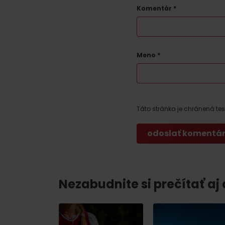
Komentár
*
Ak ti škvŕka v bruchu
Reštaurácie
Kaviarne
Meno
*
Pivovary a vinárne
Salaše a koliby
Táto stránka je chránená t
Zimu a leto na Liptove
spoja športy
No data found for this source.
No data foun
Nezabudnite si prečítať aj
Kde sa nachádza