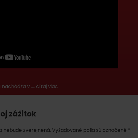
AUG
Demänovská Dolina
08.
Leto pod Chopkom
ZOZNAM INFOCENTIER
Program pre zamestnancov
 REGIÓNE
ŠETKY PODUJATIA
Konferenčné priestory
Zimné športy
Teambuildingy
Vyber si typ zážit
Lyžovanie
Všetky
Skialpinizmus
Vodné parky
 nachádza v …. čítaj viac
Bežkovanie
Wellness a s
Vodné aktivi
Zimná turistika
oj zážitok
História a ku
a nebude zverejnená.
Vyžadované polia sú označené
*