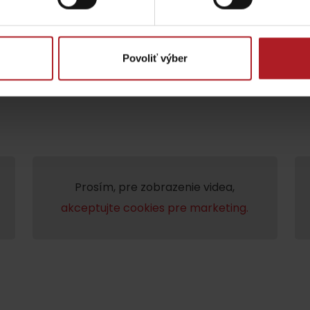
Povoliť výber
Lúčanský vodopád
Aquapark Tatralan
Prosím, pre zobrazenie videa,
akceptujte cookies pre marketing.
Kde kúpiť
Spolupráca