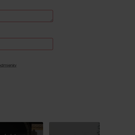
odmienky
y
y