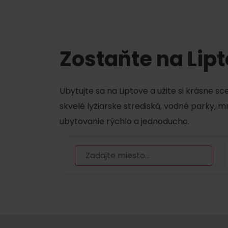
Chaty a útulne
TOP ATRAKCIE
Zostaňte na Lip
Potrebuješ požičať lyže alebo bicykel?
Ubytujte sa na Liptove a užite si krásne s
Požičovne
skvelé lyžiarske strediská, vodné parky, 
Servisy
ubytovanie rýchlo a jednoducho.
VIAC O NEPOZNANÝCH MIESTACH LIP