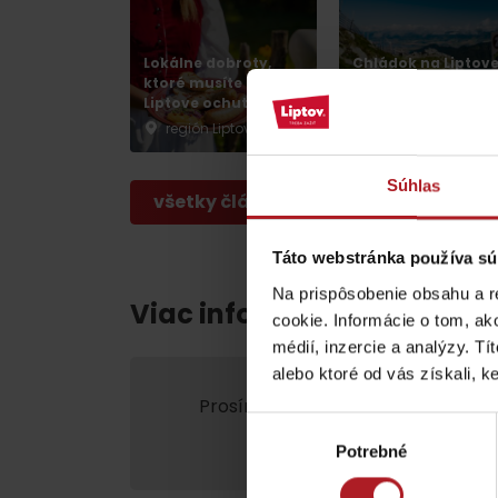
poklad? Nájdi ho s
Liptov Region Card!
Lokálne dobroty,
Chládok na Liptov
ktoré musíte na
verzus rozpálený
Liptove ochutnať
panelák
VŠETKY ČLÁNKY
región Liptov
región Liptov
Súhlas
všetky články
Táto webstránka používa sú
VŠETKY ČLÁNKY
Na prispôsobenie obsahu a r
Viac informácií o Liptov re
cookie. Informácie o tom, ak
médií, inzercie a analýzy. Tí
Počasie a kamery
alebo ktoré od vás získali, ke
Prosím, pre zobrazenie videa,
akce
Výber
marketing.
Potrebné
súhlasu
podľa veku detí