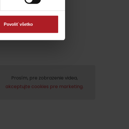
Povoliť všetko
dia
Prosím, pre zobrazenie videa,
akceptujte cookies pre marketing.