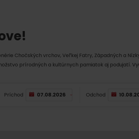
Liptovské tradície
Pramene a vodopád
tove!
cenérie Chočských vrchov, Veľkej Fatry, Západných a Nízky
množstvo prírodných a kultúrnych pamiatok aj podujatí. Vy
TOVA
Príchod
Odchod