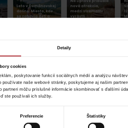
Na Liptove pribudla
N
Leto v Demänovskej
nová atrakcia,
S
doline: Miesto, kde
medzi stromami
1
e
sa zabavia deti a
vyrástli
M
oddýchnu si aj
monumentálne
p
rodičia
zvieratá
s
Jasná
Iné lokality
Detaily
bory cookies
eklám, poskytovanie funkcií sociálnych médií a analýzu návšte
gion karte aj v našich Liptov News
o používate naše webové stránky, poskytujeme aj našim partner
to partneri môžu príslušné informácie skombinovať s ďalšími údaj
Pravidlá pobytu na
Poistenie záchrany
ď ste používali ich služby.
horách
zadarmo s Generali
ptujte cookies pre
Prosím, pre zobraz
Preferencie
Štatistiky
podľa ročného obdobia