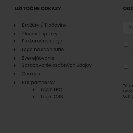
No data found for this source.
UŽITOČNÉ ODKAZY
ODO
Brožúry / Tlačoviny
Tlačové správy
Fakturačné údaje
Logo na stiahnutie
Zverejňovanie
No data found for this source.
No data
Spracovanie osobných údajov
Cookies
Pre partnerov
Táto 
Login LRC
Goog
Login CRS
Ochr
No data found for this source.