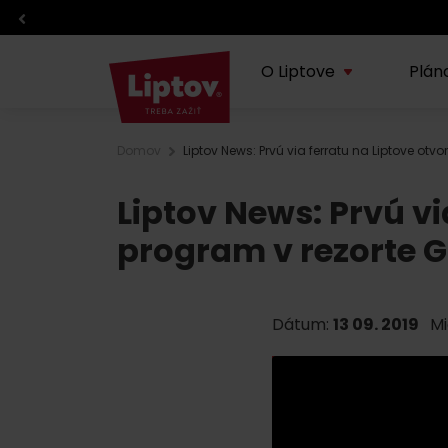
O Liptove
Plán
Domov
Liptov News: Prvú via ferratu na Liptove otv
O regióne
Plánovanie dovolenky
Zážitky
Info
Liptov News: Prvú vi
Lipt
TOP z regiónu
TOP atrakcie
Športy
program v rezorte G
Blog
Doprava
Eventy
O VisitLiptov
Počasie a kamery
Kde jesť a piť
Dátum:
13 09. 2019
Mi
Infocentrá
Liptov s deťmi
Požičovne a servisy
Regionálne výrobky