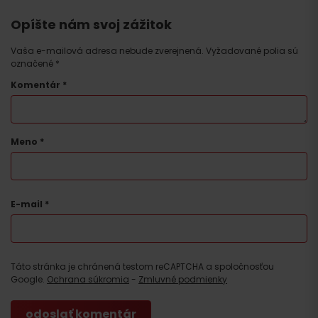
Opíšte nám svoj zážitok
Vaša e-mailová adresa nebude zverejnená.
Vyžadované polia sú
označené
*
Komentár
*
Meno
*
E-mail
*
Táto stránka je chránená testom reCAPTCHA a spoločnosťou
Google.
Ochrana súkromia
-
Zmluvné podmienky