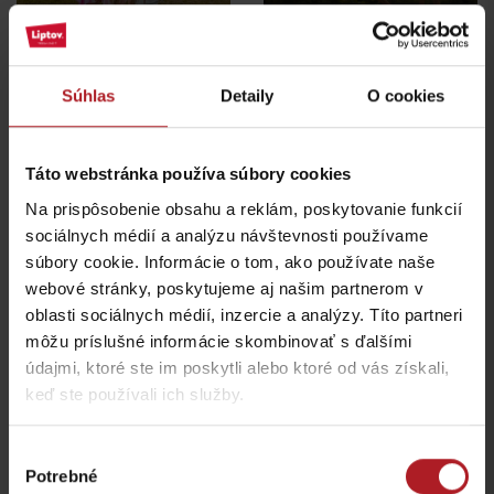
Jasná
Iné lokality
Súhlas
Detaily
O cookies
Nová výstava Sanctus
Nicolaus 1286 v
Najkrajšie rodinné
Táto webstránka používa súbory cookies
Liptovskom Mikuláši vás
prechádzky na Liptove
Na prispôsobenie obsahu a reklám, poskytovanie funkcií
prenesie do stredoveku
do dvoch hodín
sociálnych médií a analýzu návštevnosti používame
Liptovský Mikuláš
región Liptov
súbory cookie. Informácie o tom, ako používate naše
webové stránky, poskytujeme aj našim partnerom v
všetky články
oblasti sociálnych médií, inzercie a analýzy. Títo partneri
môžu príslušné informácie skombinovať s ďalšími
údajmi, ktoré ste im poskytli alebo ktoré od vás získali,
Viac informácií o Liptov region karte aj v
keď ste používali ich služby.
našich Liptov News
Výber
Potrebné
súhlasu
Prosím, pre zobrazenie videa,
akceptujte cookies pre