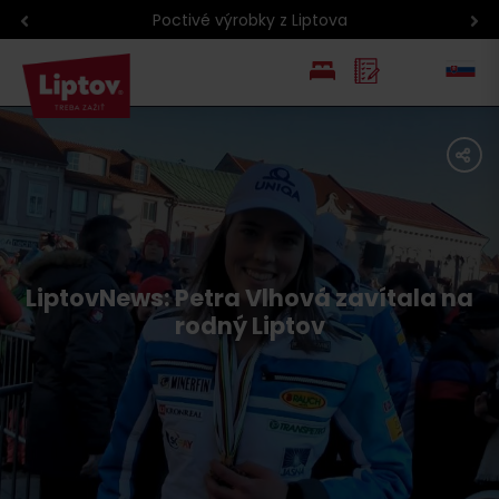
Poctivé výrobky z Liptova
EN
share
PL
LiptovNews: Petra Vlhová zavítala na
rodný Liptov