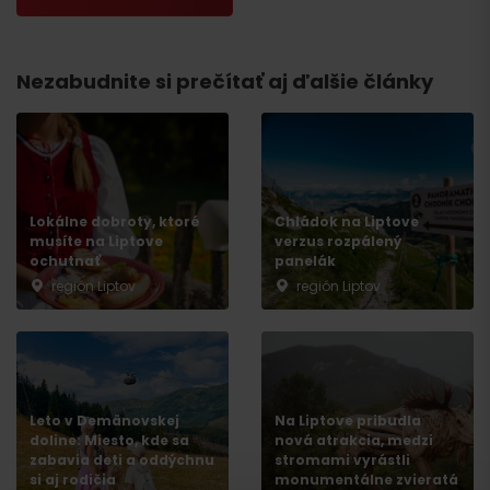
Nezabudnite si prečítať aj ďalšie články
Lokálne dobroty, ktoré
Chládok na Liptove
musíte na Liptove
verzus rozpálený
ochutnať
panelák
región Liptov
región Liptov
Príchod
Leto v Demänovskej
Na Liptove pribudla
doline: Miesto, kde sa
nová atrakcia, medzi
zabavia deti a oddýchnu
stromami vyrástli
si aj rodičia
monumentálne zvieratá