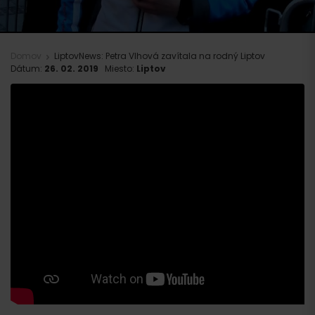
Domov
LiptovNews: Petra Vlhová zavítala na rodný Liptov
Dátum:
26. 02. 2019
Miesto:
Liptov