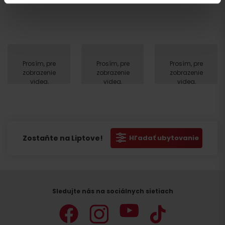
Odchod
Prosím, pre
Prosím, pre
Prosím, pre
zobrazenie
zobrazenie
zobrazenie
videa,
videa,
videa,
akceptujte
akceptujte
akceptujte
cookies
cookies
cookies
pre
pre
pre
marketing.
marketing.
marketing.
Zostaňte na Liptove!
Hľadať ubytovanie
Sledujte nás na sociálnych sietiach