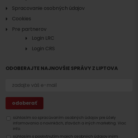
Spracovanie osobných údajov
Cookies
Pre partnerov
Login LRC
Login CRS
ODOBERAJTE NAJNOVŠIE SPRÁVY Z LIPTOVA
Hľadať
ubytovanie
súhlasím so spracúvaním osobných údajov pre účely
informovania o novinkách, zľavách a iných marketing.
Viac
info.
súhlasím s poskytnutím mojich osobných údajov iným