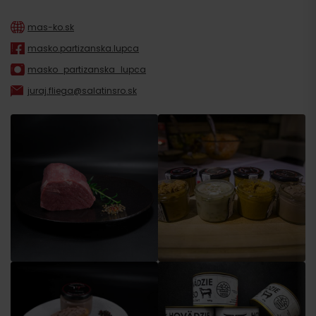
mas-ko.sk
masko.partizanska.lupca
masko_partizanska_lupca
juraj.fliega@salatinsro.sk
Príchod