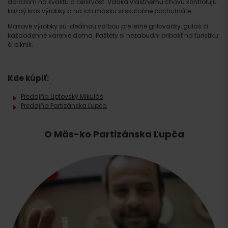
dôrazom na kvalitu a čerstvosť. Vďaka vlastnému chovu kontrolujú
každý krok výrobky a na ich mäsku si skutočne pochutnáte.
Mäsové výrobky sú ideálnou voľbou pre letné grilovačky, guláš či
každodenné varenie doma. Paštéty si nezabudni pribaliť na turistiku
či piknik.
Kde kúpiť:
Predajňa Liptovský Mikuláš
Predajňa Partizánska Ľupča
O Mäs-ko Partizánska Ľupča