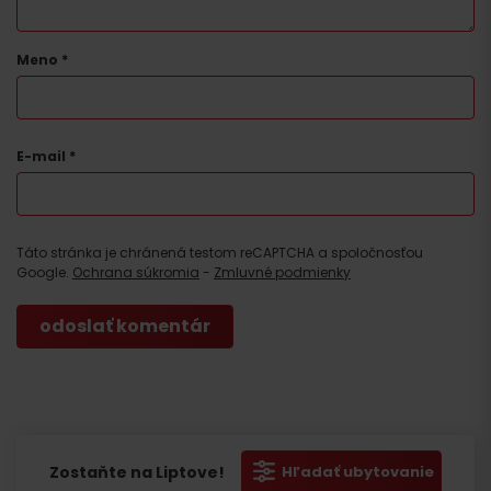
Meno
*
E-mail
*
Táto stránka je chránená testom reCAPTCHA a spoločnosťou
Google.
Ochrana súkromia
-
Zmluvné podmienky
Zostaňte na Liptove!
Hľadať ubytovanie