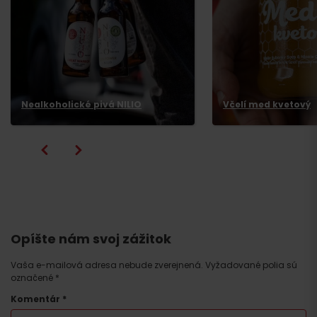
Odchod
Nealkoholické pivá NILIO
Včelí med kvetový
Opíšte nám svoj zážitok
Vaša e-mailová adresa nebude zverejnená.
Vyžadované polia sú
označené
*
Komentár
*