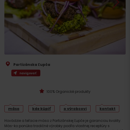
Partizánska Ľupča
navigovať
100% Organické produkty
mäso
kde kúpiť
o výrobcovi
kontakt
Hovädzie a teľacie mäso z Partizánskej Ľupče je garanciou kvality.
Mäs-ko ponúka tradičné výrobky podľa vlastnej receptúry s