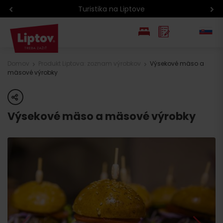
Turistika na Liptove
EN
Domov
Produkt Liptova: zoznam výrobkov
Výsekové mäso a
mäsové výrobky
PL
share
Výsekové mäso a mäsové výrobky