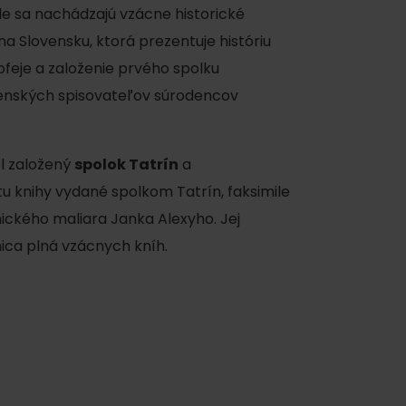
de sa nachádzajú vzácne historické
na Slovensku, ktorá prezentuje históriu
ofeje a založenie prvého spolku
venských spisovateľov súrodencov
ol založený
spolok Tatrín
a
 found for this source.
u knihy vydané spolkom Tatrín, faksimile
ického maliara Janka Alexyho. Jej
nica plná vzácnych kníh.