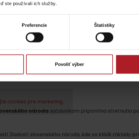
ď ste používali ich služby.
Preferencie
Štatistiky
Povoliť výber
TOVA
te cookies pre marketing.
slovenského národa
súčasníkom pripomína stretnutia po
tí Žiadostí slovenského národa, kde sa kládli základy p