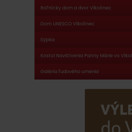
Ak ti škvŕka v bruchu
Roľnícky dom a dvor Vlkolínec
Reštaurácie
Dom UNESCO Vlkolínec
Kaviarne
Pivovary a vinárne
Sýpka
Salaše a koliby
Kostol Navštívenia Panny Márie vo Vlkol
Galéria ľudového umenia
Zimu a leto na Liptove
spoja športy
No data found for this source.
No data foun
Kde sa nachádza