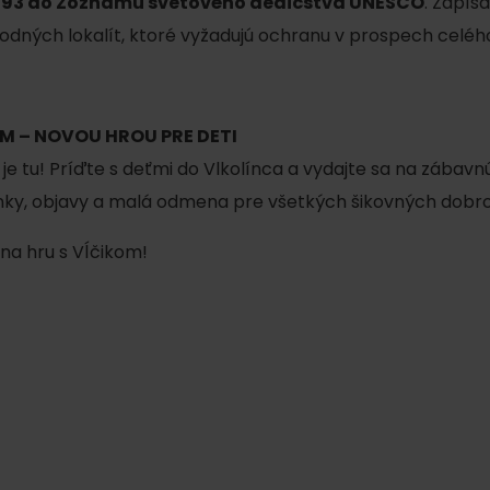
 1993 do Zoznamu svetového dedičstva UNESCO
. Zapís
AUG
Demänovská Dolina
08.
odných lokalít, ktoré vyžadujú ochranu v prospech celéh
Leto pod Chopkom
ZOZNAM INFOCENTIER
Program pre zamestnancov
 REGIÓNE
ŠETKY PODUJATIA
M – NOVOU HROU PRE DETI
Konferenčné priestory
je tu! Príďte s deťmi do Vlkolínca a vydajte sa na zábav
Zimné športy
Teambuildingy
ádanky, objavy a malá odmena pre všetkých šikovných dobr
Vyber si typ zážit
Lyžovanie
 na hru s Vĺčikom!
Všetky
Skialpinizmus
Vodné parky
Bežkovanie
Wellness a s
Vodné aktivi
Zimná turistika
História a ku