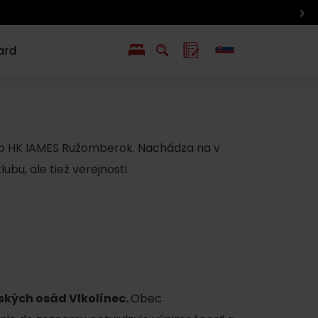
ard
EN
PL
ý
y s Liptov Region Card
Chute a život
Liptova
b HK IAMES Ružomberok. Nachádza na v
bu, ale tiež verejnosti.
ských osád Vlkolínec.
Obec