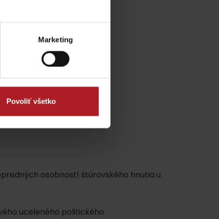
Marketing
Povoliť všetko
predných osobností štúrovského hnutia u
rvého uceleného politického