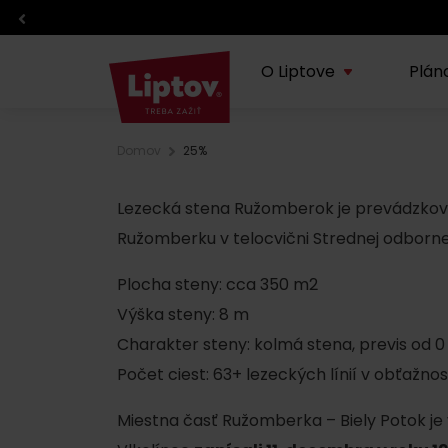
octivé výrobky z Liptova
O Liptove
Plán
Domov
25%
O regióne
Plánovanie dovolenky
Zážitky
Info
Lipt
Lezecká stena Ružomberok je prevádzkov
TOP z regiónu
TOP atrakcie
Športy
Ružomberku v telocvični Strednej odbornej 
Blog
Doprava
Eventy
Plocha steny: cca 350 m2
O VisitLiptov
Počasie a kamery
Kde jesť a piť
Výška steny: 8 m
Charakter steny: kolmá stena, previs od 0
Infocentrá
Liptov s deťmi
Počet ciest: 63+ lezeckých línií v obťažno
Požičovne a servisy
Regionálne výrobky
Miestna časť Ružomberka – Biely Potok je