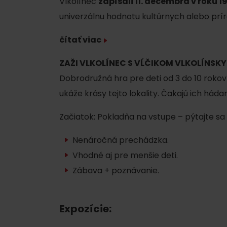
Vlkolínec
zapísali 11. decembra v roku
Plánovanie pre firmy
univerzálnu hodnotu kultúrnych alebo prír
čítať viac
Naplánuj si dovolenku
VIAC O
V
ZAŽI VLKOLÍNEC S VĹČIKOM VLKOLÍNSKY
Plánovač
Dobrodružná hra pre deti od 3 do 10 rokov 
Letné športy
Pobytové balíky
ukáže krásy tejto lokality. Čakajú ich h
Rezervuj si izby
Turistika
Začiatok: Pokladňa na vstupe – pýtajte sa
Kempovanie
Cyklistika
Nenáročná prechádzka.
So zvieratkami
Lezenie
Vhodné aj pre menšie deti.
So zľavami
Zábava + poznávanie.
Vodné športy
Nordic walking
Expozície: