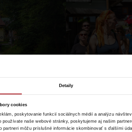
kolíncom
Spri
júl – aug
Lúčanský vodopád
Aquapark Tatralan
Detaily
Kde kúpiť
Spolupráca
bory cookies
eklám, poskytovanie funkcií sociálnych médií a analýzu návšte
o používate naše webové stránky, poskytujeme aj našim partner
to partneri môžu príslušné informácie skombinovať s ďalšími údaj
Liptovské tradície
Pramene a vodopád