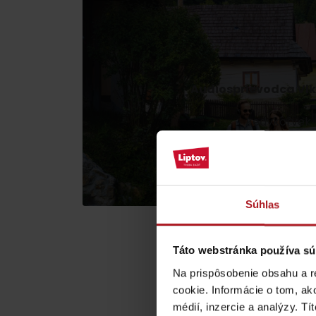
ZOZNAM ATRAKCII PRE DETI
Audiosprievodca Vl
KAMERY
kedykoľvek
zistiť viac
Múzeum liptovskej
dediny v Pribyline
Súhlas
O značke Produkt Liptova
Táto webstránka používa sú
ZOZNAM PRODUKTOV LIPTOVA
Na prispôsobenie obsahu a r
cookie. Informácie o tom, ak
médií, inzercie a analýzy. Tí
Chaty a útulne