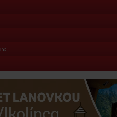
ínci
Kde sa nachádza
Voda, sneh a aktivit
poklad? Nájdi ho s
Liptov Region Card!
d for this source.
Voda, sneh a aktivit