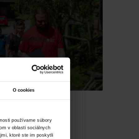
evodcovské služby
ust denne 11:00 a 14:00.
zistiť viac
dia
O cookies
vnosti používame súbory
om v oblasti sociálnych
mi, ktoré ste im poskytli
y