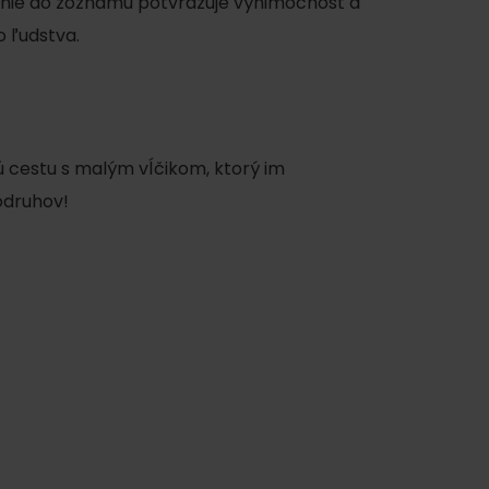
anie do zoznamu potvrdzuje výnimočnosť a
o ľudstva.
nú cestu s malým vĺčikom, ktorý im
odruhov!
ku
pa
ty
ltúra