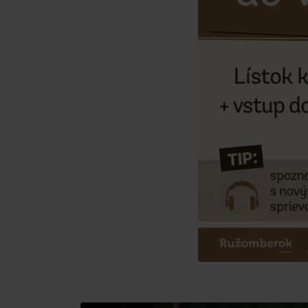
poklad? Nájdi ho s
Liptov Region Card!
VŠETKY ČLÁNKY
VŠETKY ČLÁNKY
Počasie a kamery
podľa veku detí