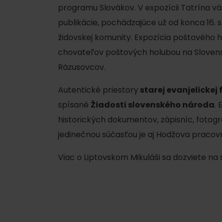
programu Slovákov. V expozícii Tatrína vá
publikácie, pochádzajúce už od konca 16. s
židovskej komunity. Expozícia poštového h
Nemáš auto a potrebuješ zviesť?
chovateľov poštových holubou na Slovens
Mara Bus
Rázusovcov.
Ski&Aqua Bus
Autentické priestory
starej evanjelickej 
Autobusová
spísané
Žiadosti slovenského národa
.
Vlaková
historických dokumentov, zápisníc, fotogr
jedinečnou súčasťou je aj Hodžova pracovň
Letecká
Taxi
Viac o Liptovskom Mikuláši sa dozviete na