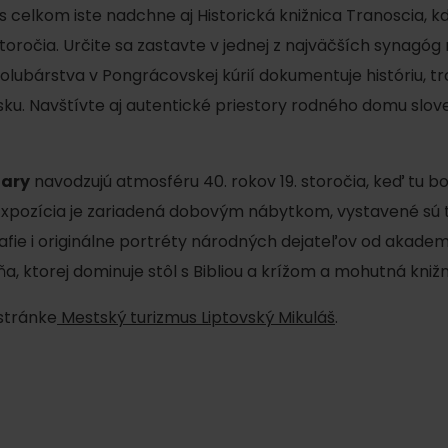
No data found for this source.
s celkom iste nadchne aj Historická knižnica Tranoscia, k
toročia. Určite sa zastavte v jednej z najväčších synagóg 
olubárstva v Pongrácovskej kúrií dokumentuje históriu, tr
ku. Navštívte aj autentické priestory rodného domu slo
fary
navodzujú atmosféru 40. rokov 19. storočia, keď tu b
No data found for this source.
No data
 Expozícia je zariadená dobovým nábytkom, vystavené sú t
afie i originálne portréty národných dejateľov od akadem
a, ktorej dominuje stôl s Bibliou a krížom a mohutná kniž
 stránke
Mestský turizmus Liptovský Mikuláš
.
No data found for this source.