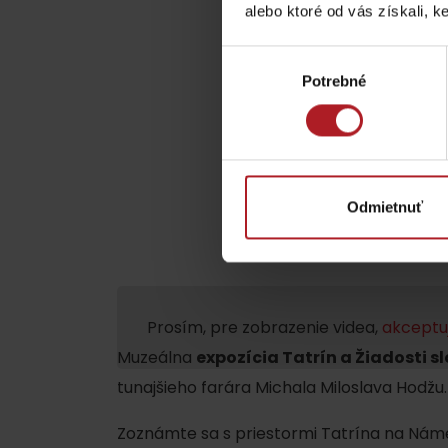
alebo ktoré od vás získali, ke
Výber
TOP ATRAKCIE
Potrebné
súhlasu
Potrebuješ požičať lyže alebo bicykel?
Požičovne
Odmietnuť
Servisy
VIAC O NEPOZNANÝCH MIESTACH LIP
Prosím, pre zobrazenie videa,
akceptuj
Muzeálna
expozícia Tatrín a Žiadosti 
tunajšieho farára Michala Miloslava Hodžu.
Zoznámte sa s priestormi Tatrína na Námes