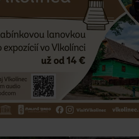
Pravidlá pobytu na
Poistenie záchrany
horách
zadarmo s Generali
podľa ročného obdobia