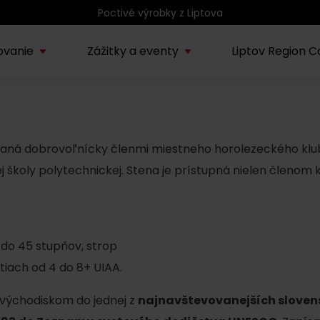
ovanie
Zážitky a eventy
Liptov Region C
Kúpele Lúčky
AUG
rmácie o regióne
Sprievodcovské služby na
Nepoznan
Zľav
Lúčanské kúpeľné leto
08.
ov
Liptove
Liptov
2026
aná dobrovoľnícky členmi miestneho horolezeckého klu
školy polytechnickej. Stena je prístupná nielen členom klu
SEP
Region Liptov
20.
Cvyklo pohár 2026
 do 45 stupňov, strop
Vodný park Tatralandia
AUG
Tropická noc v
stiach od 4 do 8+ UIAA.
15.
Tatralandii – letný
špeciál
 východiskom do jednej z
najnavštevovanejších sloven