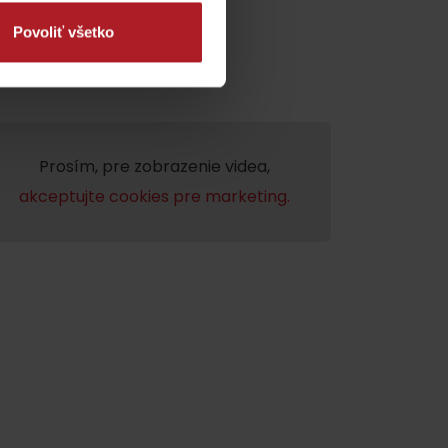
Povoliť všetko
Prosím, pre zobrazenie videa,
akceptujte cookies pre marketing.
dia