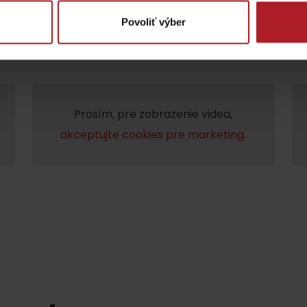
Povoliť výber
Prosím, pre zobrazenie videa,
akceptujte cookies pre marketing.
Lúčanský vodopád
Aquapark Tatralan
Kde kúpiť
Spolupráca