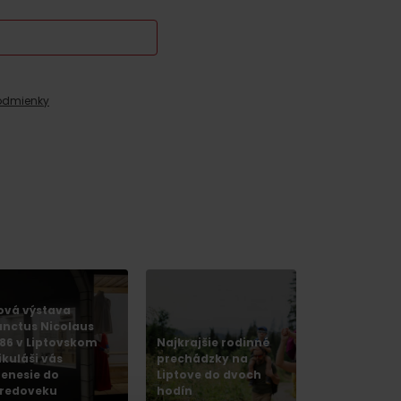
odmienky
y
ová výstava
anctus Nicolaus
286 v Liptovskom
Najkrajšie rodinné
ikuláši vás
prechádzky na
renesie do
Liptove do dvoch
y
tredoveku
hodín