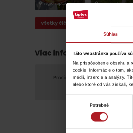
poklad? Nájdi ho s
región Liptov
región Liptov
Liptov Region Card!
všetky články
VŠETKY ČLÁNKY
Súhlas
Viac informácií o Liptov re
Táto webstránka používa sú
Na prispôsobenie obsahu a r
cookie. Informácie o tom, ak
VŠETKY ČLÁNKY
Prosím, pre zobrazenie videa,
akce
médií, inzercie a analýzy. Tí
alebo ktoré od vás získali, ke
marketing.
Výber
Počasie a kamery
Potrebné
súhlasu
podľa veku detí