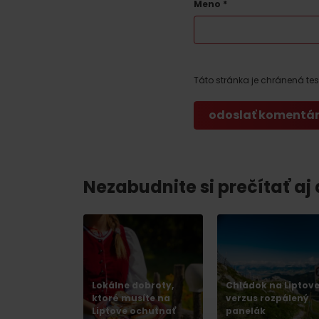
Meno
*
Ak ti škvŕka v bruchu
Reštaurácie
Kaviarne
Táto stránka je chránená t
Pivovary a vinárne
Salaše a koliby
Nezabudnite si prečítať aj
Zimu a leto na Liptove
spoja športy
No data found for this source.
No data foun
Lokálne dobroty,
Chládok na Liptov
ktoré musíte na
verzus rozpálený
Kde sa nachádza
Liptove ochutnať
panelák