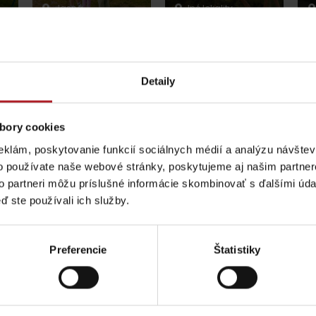
Jasná
Iné lokality
Detaily
gion karte aj v našich Liptov News
bory cookies
eklám, poskytovanie funkcií sociálnych médií a analýzu návšte
o používate naše webové stránky, poskytujeme aj našim partner
ptujte cookies pre
Prosím, pre zobraz
to partneri môžu príslušné informácie skombinovať s ďalšími údaj
ď ste používali ich služby.
Pravidlá pobytu na
Poistenie záchrany
Preferencie
Štatistiky
horách
zadarmo s Generali
podľa ročného obdobia