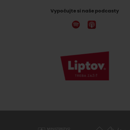
Vypočujte si naše podcasty
Nemáš auto a potrebuješ zviesť?
Mara Bus
Ski&Aqua Bus
Autobusová
Vlaková
Letecká
Taxi