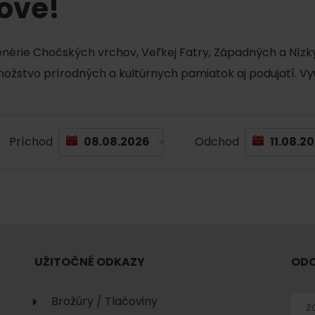
tove!
Liptovské tradície
Pramene a vodopád
cenérie Chočských vrchov, Veľkej Fatry, Západných a Nízky
množstvo prírodných a kultúrnych pamiatok aj podujatí. Vy
Príchod
Odchod
TOVA
UŽITOČNÉ ODKAZY
ODO
Brožúry / Tlačoviny