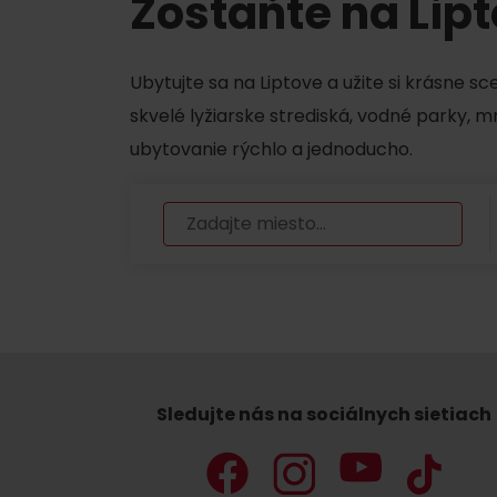
Zostaňte na Lip
Chaty a útulne
Ubytujte sa na Liptove a užite si krásne s
TOP ATRAKCIE
skvelé lyžiarske strediská, vodné parky, 
ubytovanie rýchlo a jednoducho.
Potrebuješ požičať lyže alebo bicykel?
Požičovne
Servisy
VIAC O NEPOZNANÝCH MIESTACH LIP
Sledujte nás na sociálnych sietiach