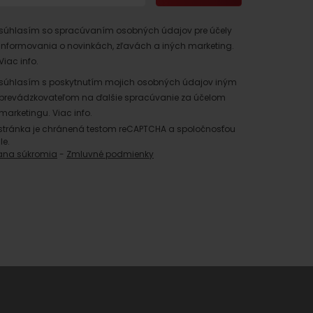
súhlasím so spracúvaním osobných údajov pre účely
informovania o novinkách, zľavách a iných marketing.
Viac info.
súhlasím s poskytnutím mojich osobných údajov iným
prevádzkovateľom na ďalšie spracúvanie za účelom
marketingu.
Viac info.
stránka je chránená testom reCAPTCHA a spoločnosťou
le.
 found for this source.
ana súkromia
-
Zmluvné podmienky