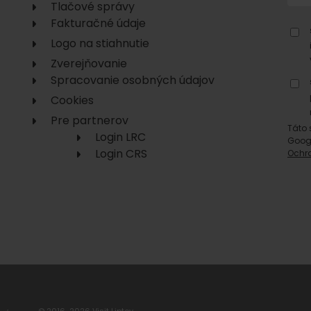
Tlačové správy
No data found for this source.
Fakturačné údaje
Logo na stiahnutie
Zverejňovanie
Spracovanie osobných údajov
Cookies
Pre partnerov
Táto 
Login LRC
Goog
No data found for this source.
No data
Login CRS
Ochr
No data found for this source.
© 2016-2026 Visit Liptov