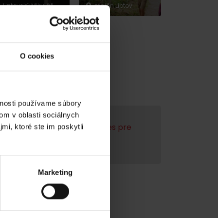
Liptovský Mikuláš
región Liptov
O cookies
vnosti používame súbory
om v oblasti sociálnych
enie videa,
akceptujte cookies pre
mi, ktoré ste im poskytli
marketing.
Marketing