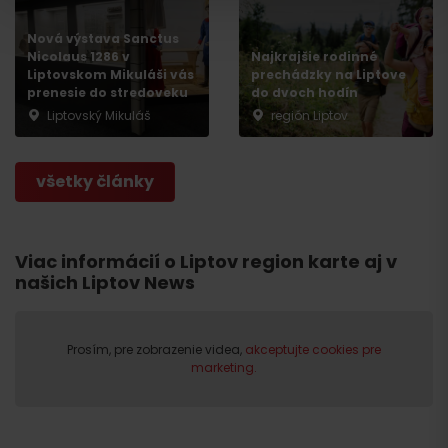
Nová výstava Sanctus
Nicolaus 1286 v
Najkrajšie rodinné
Liptovskom Mikuláši vás
prechádzky na Liptove
prenesie do stredoveku
do dvoch hodín
Liptovský Mikuláš
región Liptov
všetky články
Odchod
Viac informácií o Liptov region karte aj v
našich Liptov News
Prosím, pre zobrazenie videa,
akceptujte cookies pre
marketing.