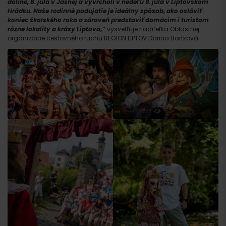
doline, 8. júla v Jasnej a vyvrcholí v nedeľu 9. júla v Liptovskom
Hrádku. Naše rodinné podujatie je ideálny spôsob, ako osláviť
koniec školského roka a zároveň predstaviť domácim i turistom
rôzne lokality a krásy Liptova,“
vysvetľuje riaditeľka Oblastnej
organizácie cestovného ruchu REGION LIPTOV Darina Bartková.