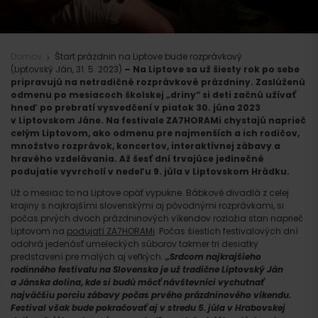
Domov
Štart prázdnin na Liptove bude rozprávkový
(Liptovský Ján, 31. 5. 2023)
– Na Liptove sa už šiesty rok po sebe
pripravujú na netradičné rozprávkové prázdniny. Zaslúženú
odmenu po mesiacoch školskej „driny“ si deti začnú užívať
hneď po prebratí vysvedčení v piatok 30. júna 2023
v Liptovskom Jáne. Na festivale ZA7HORAMi chystajú naprieč
celým Liptovom, ako odmenu pre najmenších a ich rodičov,
množstvo rozprávok, koncertov, interaktívnej zábavy a
hravého vzdelávania. Až šesť dní trvajúce jedinečné
podujatie vyvrcholí v nedeľu 9. júla v Liptovskom Hrádku.
Už o mesiac to na Liptove opäť vypukne. Bábkové divadlá z celej
krajiny s najkrajšími slovenskými aj pôvodnými rozprávkami, si
počas prvých dvoch prázdninových víkendov rozložia stan naprieč
Liptovom na
podujatí ZA7HORAMi
. Počas šiestich festivalových dní
odohrá jedenásť umeleckých súborov takmer tri desiatky
predstavení pre malých aj veľkých.
„Srdcom najkrajšieho
rodinného festivalu na Slovenska je už tradične Liptovský Ján
a Jánska dolina, kde si budú môcť návštevníci vychutnať
najväčšiu porciu zábavy počas prvého prázdninového víkendu.
Festival však bude pokračovať aj v stredu 5. júla v Hrabovskej