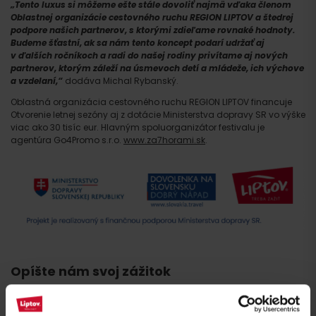
„Tento luxus si môžeme ešte stále dovoliť najmä vďaka členom
Oblastnej organizácie cestovného ruchu REGION LIPTOV a štedrej
Príchod
podpore našich partnerov, s ktorými zdieľame rovnaké hodnoty.
Budeme šťastní, ak sa nám tento koncept podarí udržať aj
v ďalších ročníkoch a radi do našej rodiny privítame aj nových
partnerov, ktorým záleží na úsmevoch detí a mládeže, ich výchove
a vzdelaní,“
dodáva Michal Rybanský.
Oblastná organizácia cestovného ruchu REGION LIPTOV financuje
Otvorenie letnej sezóny aj z dotácie Ministerstva dopravy SR vo výške
viac ako 30 tisíc eur. Hlavným spoluorganizátor festivalu je
agentúra Go4Promo s.r.o.
www.za7horami.sk
.
Opíšte nám svoj zážitok
Vaša e-mailová adresa nebude zverejnená.
Vyžadované polia sú
označené
*