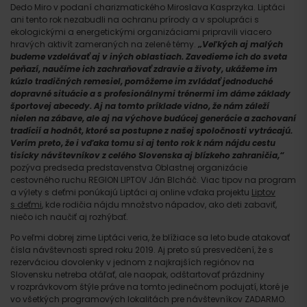
Dedo Miro v podaní charizmatického Miroslava Kasprzyka. Liptáci
ani tento rok nezabudli na ochranu prírody a v spolupráci s
ekologickými a energetickými organizáciami pripravili viacero
hravých aktivít zameraných na zelené témy.
„Veľkých aj malých
budeme vzdelávať aj v iných oblastiach. Zavedieme ich do sveta
peňazí, naučíme ich zachraňovať zdravie a životy, ukážeme im
kúzlo tradičných remesiel, pomôžeme im zvládať jednoduché
dopravné situácie a s profesionálnymi trénermi im dáme základy
športovej abecedy. Aj na tomto príklade vidno, že nám záleží
nielen na zábave, ale aj na výchove budúcej generácie a zachovaní
tradícií a hodnôt, ktoré sa postupne z našej spoločnosti vytrácajú.
Verím preto, že i vďaka tomu si aj tento rok k nám nájdu cestu
tisícky návštevníkov z celého Slovenska aj blízkeho zahraničia,“
pozýva predseda predstavenstva Oblastnej organizácie
cestovného ruchu REGION LIPTOV Ján Blcháč. Viac tipov na program
a výlety s deťmi ponúkajú Liptáci aj online vďaka projektu
Liptov
s deťmi
, kde rodičia nájdu množstvo nápadov, ako deti zabaviť,
niečo ich naučiť aj rozhýbať.
Po veľmi dobrej zime Liptáci veria, že blížiace sa leto bude atakovať
čísla návštevnosti spred roku 2019. Aj preto sú presvedčení, že s
rezerváciou dovolenky v jednom z najkrajších regiónov na
Slovensku netreba otáľať, ale naopak, odštartovať prázdniny
v rozprávkovom štýle práve na tomto jedinečnom podujatí, ktoré je
vo všetkých programových lokalitách pre návštevníkov ZADARMO.