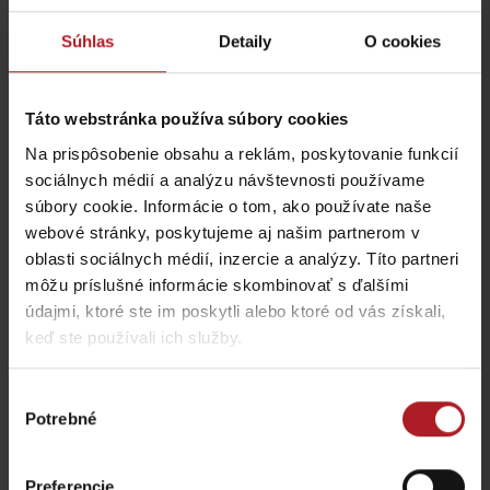
Komentár
*
Súhlas
Detaily
O cookies
Meno
*
Táto webstránka používa súbory cookies
Na prispôsobenie obsahu a reklám, poskytovanie funkcií
sociálnych médií a analýzu návštevnosti používame
súbory cookie. Informácie o tom, ako používate naše
E-mail
*
webové stránky, poskytujeme aj našim partnerom v
oblasti sociálnych médií, inzercie a analýzy. Títo partneri
môžu príslušné informácie skombinovať s ďalšími
Táto stránka je chránená testom reCAPTCHA a spoločnosťou
údajmi, ktoré ste im poskytli alebo ktoré od vás získali,
Google.
Ochrana súkromia
-
Zmluvné podmienky
keď ste používali ich služby.
Výber
Potrebné
súhlasu
Nezabudnite si prečítať aj ďalšie články
Preferencie