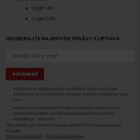
Login LRC
Login CRS
Hľadať
ubytovanie
ODOBERAJTE NAJNOVŠIE SPRÁVY Z LIPTOVA
súhlasím so spracúvaním osobných údajov pre účely
informovania o novinkách, zľavách a iných marketing.
Viac
info.
súhlasím s poskytnutím mojich osobných údajov iným
prevádzkovateľom na ďalšie spracúvanie za účelom
marketingu.
Viac info.
Táto stránka je chránená testom reCAPTCHA a spoločnosťou
Google.
Ochrana súkromia
-
Zmluvné podmienky