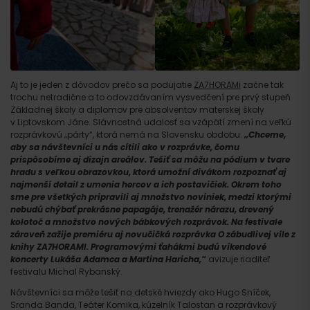
Aj to je jeden z dôvodov prečo sa podujatie
ZA7HORAMi
začne tak
trochu netradične a to odovzdávaním vysvedčení pre prvý stupeň
Základnej školy a diplomov pre absolventov materskej školy
v Liptovskom Jáne. Slávnostná udalosť sa vzápätí zmení na veľkú
rozprávkovú „párty“, ktorá nemá na Slovensku obdobu.
„Chceme,
aby sa návštevníci u nás cítili ako v rozprávke, čomu
prispôsobíme aj dizajn areálov. Tešiť sa môžu na pódium v tvare
hradu s veľkou obrazovkou, ktorá umožní divákom rozpoznať aj
najmenší detail z umenia hercov a ich postavičiek. Okrem toho
sme pre všetkých pripravili aj množstvo noviniek, medzi ktorými
nebudú chýbať prekrásne papagáje, trenažér nárazu, drevený
kolotoč a množstvo nových bábkových rozprávok. Na festivale
zároveň zažije premiéru aj novučičká rozprávka O zábudlivej víle z
knihy ZA7HORAMI. Programovými ťahákmi budú víkendové
koncerty Lukáša Adamca a Martina Haricha,“
avizuje riaditeľ
festivalu Michal Rybanský.
Návštevníci sa môže tešiť na detské hviezdy ako Hugo Sníček,
Sranda Banda, Teáter Komika, kúzelník Talostan a rozprávkový