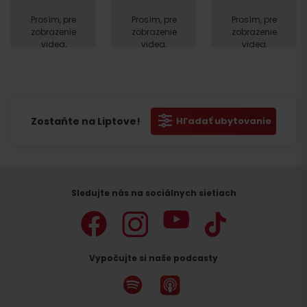
Prosím, pre
Prosím, pre
Prosím, pre
zobrazenie
zobrazenie
zobrazenie
videa,
videa,
videa,
akceptujte
akceptujte
akceptujte
cookies
cookies
cookies
pre
pre
pre
marketing.
marketing.
marketing.
Zostaňte na Liptove!
Hľadať ubytovanie
Sledujte nás na sociálnych sietiach
Vypočujte si naše podcasty