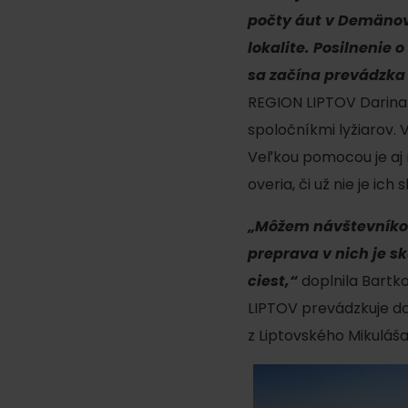
Ak ti škvŕka v bruchu
počty áut v Demänovs
lokalite. Posilnenie 
Reštaurácie
sa začína prevádzka
Kaviarne
REGION LIPTOV Darina B
Pivovary a vinárne
spoločníkmi lyžiarov. 
Salaše a koliby
Veľkou pomocou je aj m
overia, či už nie je ic
„Môžem návštevníkov 
Zimu a leto na Liptove
preprava v nich je 
spoja športy
ciest,“
doplnila Bartk
No data found for this source.
No data foun
LIPTOV prevádzkuje dok
z Liptovského Mikuláša
Kde sa nachádza