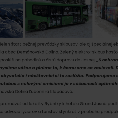
ielen štart bežnej prevádzky skibusov, ale aj špeciálnej e
vala obec Demänovská Dolina. Zelený elektro-skibus ho
poslúži na pohodlnú a čistú dopravu do Jasnej.
„S ochran
 myslíme vážne a plníme to, k čomu sme sa zaviazali
 obyvatelia i návštevníci si to zaslúžia. Podporujeme
autobus s nulovými emisiami je v súčasnosti optimáln
Pravidlá pobytu na
Poistenie záchrany
ovská Dolina Ľubomíra Klepáčová.
horách
zadarmo s Generali
e premávať od lokality Rybníky k hotelu Grand Jasná pod
podľa ročného obdobia
se odvezie lyžiarov a turistov štyrikrát v priebehu predpo