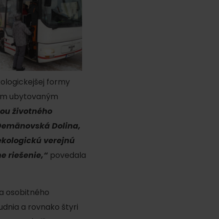
kologickejšej formy
sťom ubytovaným
ou životného
. Demänovská Dolina,
 ekologickú verejnú
e riešenie,“
povedala
ľa osobitného
ludnia a rovnako štyri