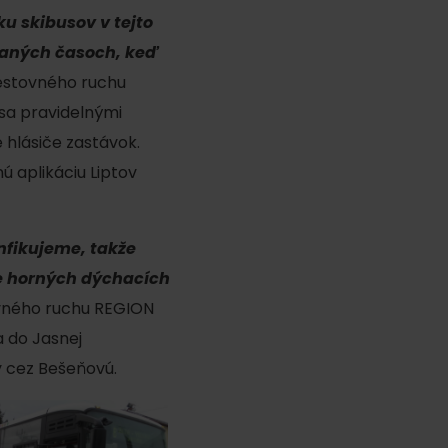
ku skibusov v tejto
ovaných časoch, keď
cestovného ruchu
 sa pravidelnými
 hlásiče zastávok.
ú aplikáciu Liptov
nfikujeme, takže
y
e horných dýchacích
ovného ruchu REGION
a do Jasnej
y cez Bešeňovú.
y