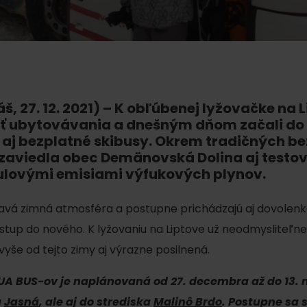
AUG
Demänovská Dolina
22.
Leto pod Chopkom
ZOZNAM INFOCENTIER
Program pre zamestnancov
 REGIÓNE
ŠETKY PODUJATIA
Konferenčné priestory
, 27. 12. 2021)
– K obľúbenej lyžovačke na L
ť ubytovávania a dnešným dňom začali d
Zimné športy
Teambuildingy
Vyber si typ zážit
aj bezplatné skibusy. Okrem tradičných be
Lyžovanie
 zaviedla obec Demänovská Dolina aj testo
Všetky
nulovými emisiami výfukových plynov.
Skialpinizmus
Vodné parky
avá zimná atmosféra a postupne prichádzajú aj dovolenkár
Bežkovanie
Wellness a s
vstup do nového. K lyžovaniu na Liptove už neodmysliteľne
Vodné aktivi
Zimná turistika
avyše od tejto zimy aj výrazne posilnená.
História a ku
UA BUS-ov je naplánovaná od 27. decembra až do 13. 
a
Jasná
, ale aj do strediska
Malinô Brdo
. Postupne sa 