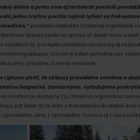
kej doline a preto sme aj tentokrát posilnili prevádz
o celú jednu tretinu pocítia najmä lyžiari vo frekvent
 strediska,“
povedala riaditeľka Oblastnej organizácie 
artková. Skibusy jazdia na Liptove už desať rokov a stali
Vo vozidlách sú pre lepšiu orientáciu obrazovky aj zvukové
onitoring skibusov, ktorým si lyžiari pohodlne cez mobiln
h skibus plný, prípadne, či nemá meškanie.
Liptova uistiť, že skibusy pravidelne vetráme a dezi
Kde sa nachádza
Voda, sneh a aktivit
skutočne bezpečná. Samozrejme, vyžadujeme prekryti
poklad? Nájdi ho s
ová. Grafikon je dostupný
TU
. Oblastná organizácia cest
Liptov Region Card!
d for this source.
opy päť liniek. Sú to linky z Ružomberka do Malinô Brdo 
, Liptovského Jána, z Liptovského Trnovca aj z obce Lúčk
Voda, sneh a aktivit