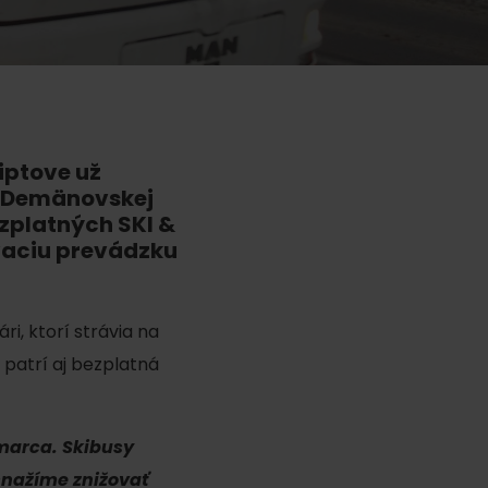
iptove už
o Demänovskej
ku
zplatných SKI &
vaciu prevádzku
i, ktorí strávia na
pa
 patrí aj bezplatná
ty
ltúra
marca. Skibusy
snažíme znižovať