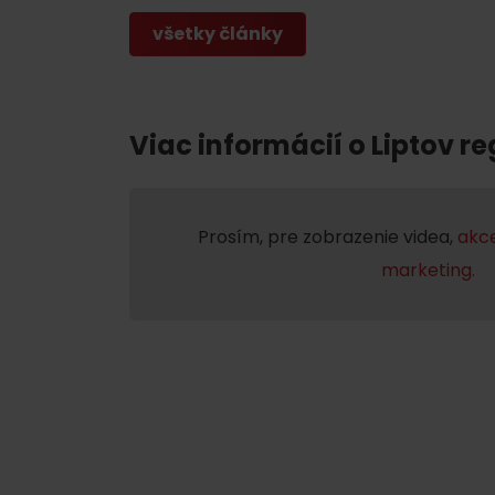
všetky články
Nemáš auto a potrebuješ zviesť?
Viac informácií o Liptov re
Mara Bus
Ski&Aqua Bus
Autobusová
Prosím, pre zobrazenie videa,
akce
Vlaková
marketing.
Letecká
Taxi