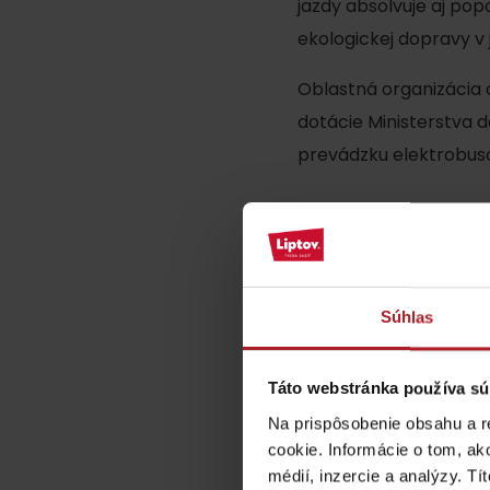
jazdy absolvuje aj pop
ZOZNAM ATRAKCII PRE DETI
ekologickej dopravy v 
Oblastná organizácia 
dotácie Ministerstva 
prevádzku elektrobuso
KAMERY
Opíšte nám sv
Múzeum liptovskej
Vaša e-mailová adres
dediny v Pribyline
Súhlas
Komentár
*
O značke Produkt Liptova
Táto webstránka používa sú
ZOZNAM PRODUKTOV LIPTOVA
Na prispôsobenie obsahu a r
Meno
*
cookie. Informácie o tom, ak
médií, inzercie a analýzy. Tí