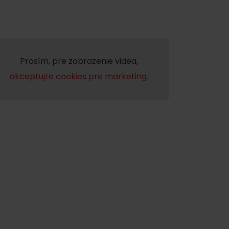
Prosím, pre zobrazenie videa,
akceptujte cookies pre marketing.