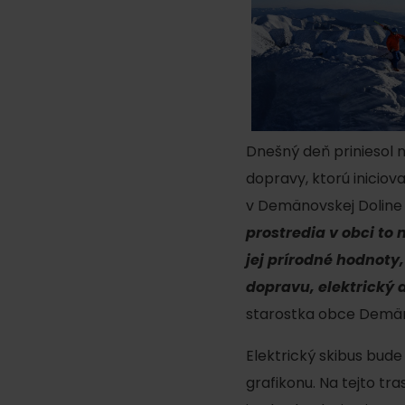
poklad? Nájdi ho s
Liptov Region Card!
VŠETKY ČLÁNKY
Dnešný deň priniesol n
dopravy, ktorú inicio
v Demänovskej Doline 
prostredia v obci to
VŠETKY ČLÁNKY
jej prírodné hodnoty,
dopravu, elektrický 
Počasie a kamery
starostka obce Demän
Elektrický skibus bud
podľa veku detí
grafikonu. Na tejto tra