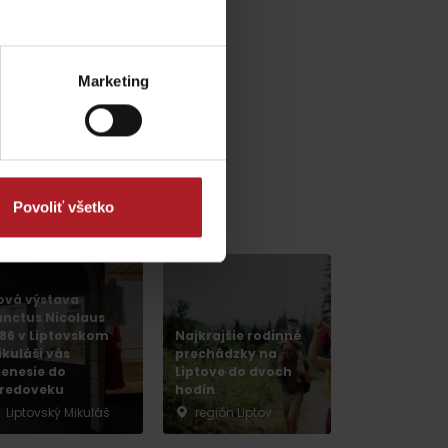
y
odmienky
Marketing
Povoliť všetko
ová výstava
anctus Nicolaus
286 v Liptovskom
Najkrajšie rodinné
ikuláši vás
prechádzky na
renesie do
Liptove do dvoch
tredoveku
hodín
Liptovský Mikuláš
región Liptov