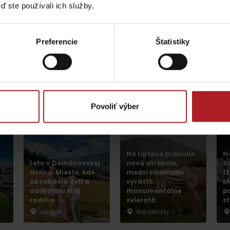
Liptovské tradície
Pramene a vodopád
ď ste používali ich služby.
estom reCAPTCHA a spoločnosťou Google.
Ochrana súkromia
-
Zmluvné p
Preferencie
Štatistiky
Povoliť výber
 ďalšie články
TOVA
Na Liptove pribudla
N
Leto v Demänovskej
nová atrakcia,
S
doline: Miesto, kde
medzi stromami
1
e
sa zabavia deti a
vyrástli
M
oddýchnu si aj
monumentálne
p
rodičia
zvieratá
s
Jasná
Iné lokality