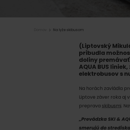
Plánovanie pre firmy
Domov
Na lyže skibusom
Naplánuj si dovolenku
VIAC O
V
Plánovač
(Liptovský Mikuláš
pribudla možnos
Letné športy
Pobytové balíky
doliny premávať 
Rezervuj si izby
Turistika
AQUA BUS liniek,
elektrobusov s 
Kempovanie
Cyklistika
So zvieratkami
Lezenie
Na horách zavládla pr
So zľavami
Liptove záver roka aj 
Vodné športy
preprava
skibusmi
. N
Nordic walking
„Prevádzka SKI & AQ
smerujú do stredisk