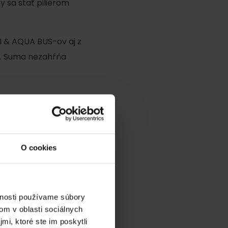
y sa stať pilierom
I & AQUA BUS-ov aj z
ur. Suma nezahŕňa
dia
O cookies
vnosti používame súbory
om v oblasti sociálnych
mi, ktoré ste im poskytli