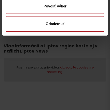
prenesie do stredoveku
do dvoch hodín
Povoliť výber
Liptovský Mikuláš
región Liptov
Odmietnuť
všetky články
Viac informácií o Liptov region karte aj v
našich Liptov News
Prosím, pre zobrazenie videa,
akceptujte cookies pre
marketing.
Odchod