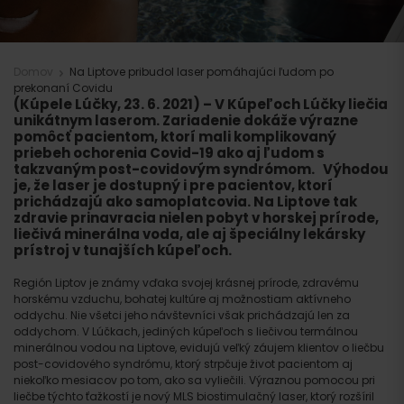
Domov
Na Liptove pribudol laser pomáhajúci ľudom po
prekonaní Covidu
(Kúpele Lúčky, 23. 6. 2021)
– V Kúpeľoch Lúčky liečia
unikátnym laserom. Zariadenie dokáže výrazne
pomôcť pacientom, ktorí mali komplikovaný
priebeh ochorenia Covid-19 ako aj ľudom s
takzvaným post-covidovým syndrómom. Výhodou
je, že laser je dostupný i pre pacientov, ktorí
prichádzajú ako samoplatcovia. Na Liptove tak
zdravie prinavracia nielen pobyt v horskej prírode,
liečivá minerálna voda, ale aj špeciálny lekársky
prístroj v tunajších kúpeľoch.
Región Liptov je známy vďaka svojej krásnej prírode, zdravému
horskému vzduchu, bohatej kultúre aj možnostiam aktívneho
oddychu. Nie všetci jeho návštevníci však prichádzajú len za
oddychom. V Lúčkach, jediných kúpeľoch s liečivou termálnou
minerálnou vodou na Liptove, evidujú veľký záujem klientov o liečbu
post-covidového syndrómu, ktorý strpčuje život pacientom aj
niekoľko mesiacov po tom, ako sa vyliečili. Výraznou pomocou pri
liečbe týchto ťažkostí je nový MLS biostimulačný laser, ktorý rozšíril