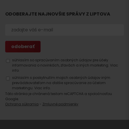
Hľadať
ODOBERAJTE NAJNOVŠIE SPRÁVY Z LIPTOVA
ubytovanie
súhlasím so spracúvaním osobných údajov pre účely
informovania o novinkách, zľavách a iných marketing.
Viac
info.
súhlasím s poskytnutím mojich osobných údajov iným
prevádzkovateľom na ďalšie spracúvanie za účelom
marketingu.
Viac info.
Táto stránka je chránená testom reCAPTCHA a spoločnosťou
Google.
Ochrana súkromia
-
Zmluvné podmienky