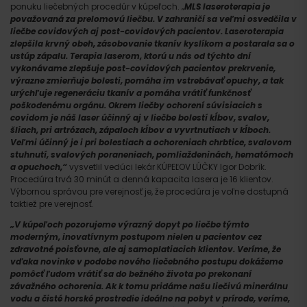
ponuku liečebných procedúr v kúpeľoch. „
MLS laseroterapia je
považovaná za prelomovú liečbu. V zahraničí sa veľmi osvedčila v
liečbe covidových aj post-covidových pacientov. Laseroterapia
zlepšila krvný obeh, zásobovanie tkanív kyslíkom a postarala sa o
ustúp zápalu. Terapia laserom, ktorú u nás od týchto dní
vykonávame zlepšuje post-covidových pacientov prekrvenie,
výrazne zmierňuje bolesti, pomáha im vstrebávať opuchy, a tak
urýchľuje regeneráciu tkanív a pomáha vrátiť funkčnosť
poškodenému orgánu. Okrem liečby ochorení súvisiacich s
covidom je náš laser účinný aj v liečbe bolestí kĺbov, svalov,
šliach, pri artrózach, zápaloch kĺbov a vyvrtnutiach v kĺboch.
Veľmi účinný je i pri bolestiach a ochoreniach chrbtice, svalovom
stuhnutí, svalových poraneniach, pomliaždeninách, hematómoch
a opuchoch,“
vysvetlil vedúci lekár KÚPEĽOV LÚČKY Igor Dobrík.
Procedúra trvá 30 minút a denná kapacita lasera je 16 klientov.
Výbornou správou pre verejnosť je, že procedúra je voľne dostupná
taktiež pre verejnosť.
„V kúpeľoch pozorujeme výrazný dopyt po liečbe týmto
moderným, inovatívnym postupom nielen u pacientov cez
zdravotné poisťovne, ale aj samoplatiacich klientov. Veríme, že
vďaka novinke v podobe nového liečebného postupu dokážeme
pomôcť ľudom vrátiť sa do bežného života po prekonaní
závažného ochorenia. Ak k tomu pridáme našu liečivú minerálnu
vodu a čisté horské prostredie ideálne na pobyt v prírode, veríme,