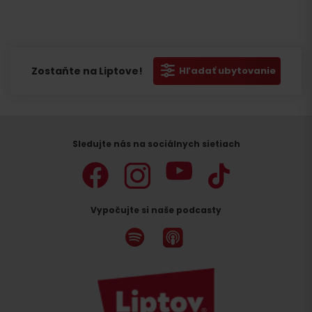
akceptujte
akceptujte
akceptujte
cookies
cookies
cookies
pre
pre
pre
marketing.
marketing.
marketing.
Zostaňte na Liptove!
Hľadať ubytovanie
Sledujte nás na sociálnych sietiach
Vypočujte si naše podcasty