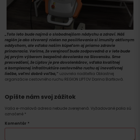
„Toto leto bude najmä o slobodnejšom nádychu a zdraví. Náš
región je ako stvorený nielen na posilňovanie si imunity aktívnym
oddychom, ale vďaka našim kúpeľom aj priamo zdravie
prinavracia. Veríme, že verejnosť bude zodpovedná a v lete bude
jej prvým výberom bezpečná dovolenka na Slovensku. Sme
presvedčení, že Liptov je pre dovolenkárov, vďaka kvalitnej
a komplexnej infraštruktúre cestovného ruchu aj inovatívnej
liečbe, veľmi dobrá voľba,“
uzavrela riaditeľka Oblastnej
organizácie cestovného ruchu REGION LIPTOV Darina Bartková.
Príchod
Opíšte nám svoj zážitok
Vaša e-mailová adresa nebude zverejnená.
Vyžadované polia sú
označené
*
Komentár
*