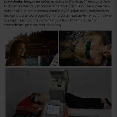
že výsledky terapie na seba nenechajú dlho čakať,“
reagoval Peter
Mičko, marketingový manažér KÚPEĽOV LÚČKY. Tunajšie kúpele majú
bohaté skúsenosti s liečbou chorôb dýchacích ciest, pohybového
ústrojenstva a neurologických chorôb a modernými medicínskymi
postupmi reagujú na výrazný dopyt ľudí, ktorí trpia vážnymi
zdravotnými problémami tejto doby.