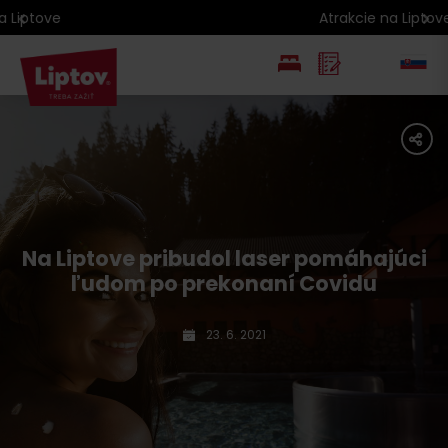
Atrakcie na Liptove podľa veku detí
EN
share
PL
Na Liptove pribudol laser pomáhajúci
ľudom po prekonaní Covidu
23. 6. 2021