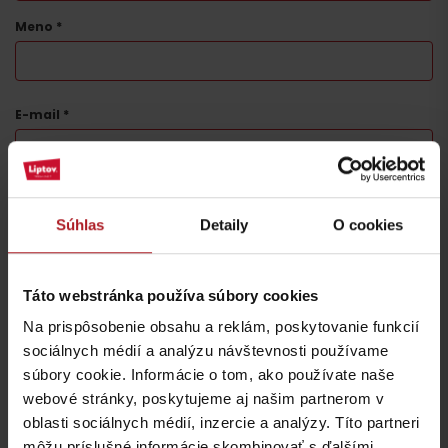
Meno
*
E-mail
*
Táto stránka je chránená testom reCAPTCHA a spoločnosťou
Google.
Ochrana súkromia
-
Zmluvné podmienky
Súhlas
Detaily
O cookies
Táto webstránka používa súbory cookies
Na prispôsobenie obsahu a reklám, poskytovanie funkcií
Nezabudnite si prečítať aj ďalšie články
sociálnych médií a analýzu návštevnosti používame
súbory cookie. Informácie o tom, ako používate naše
webové stránky, poskytujeme aj našim partnerom v
oblasti sociálnych médií, inzercie a analýzy. Títo partneri
môžu príslušné informácie skombinovať s ďalšími