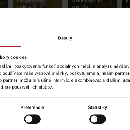
oddýchnu si aj
monumentálne
p
rodičia
zvieratá
s
Jasná
Iné lokality
Detaily
bory cookies
gion karte aj v našich Liptov News
eklám, poskytovanie funkcií sociálnych médií a analýzu návšte
o používate naše webové stránky, poskytujeme aj našim partner
to partneri môžu príslušné informácie skombinovať s ďalšími údaj
ptujte cookies pre
Prosím, pre zobraz
ď ste používali ich služby.
Pravidlá pobytu na
Poistenie záchrany
horách
zadarmo s Generali
Preferencie
Štatistiky
podľa ročného obdobia