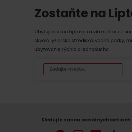
Chaty a útulne
Zostaňte na Lip
TOP ATRAKCIE
Ubytujte sa na Liptove a užite si krásne s
skvelé lyžiarske strediská, vodné parky, 
Potrebuješ požičať lyže alebo bicykel?
ubytovanie rýchlo a jednoducho.
Požičovne
Servisy
VIAC O NEPOZNANÝCH MIESTACH LIP
Sledujte nás na sociálnych sietiach