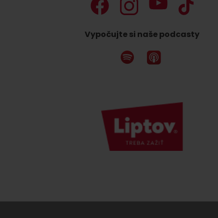
Vypočujte si naše podcasty
Nemáš auto a potrebuješ zviesť?
Mara Bus
Ski&Aqua Bus
Autobusová
Vlaková
Letecká
Taxi