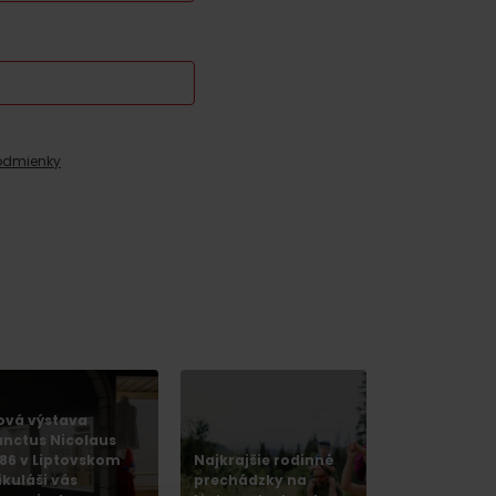
odmienky
y
ová výstava
anctus Nicolaus
286 v Liptovskom
Najkrajšie rodinné
y
ikuláši vás
prechádzky na