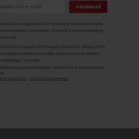
súhlasím so spracúvaním osobných údajov pre účely
informovania o novinkách, zľavách a iných marketing.
Viac info.
súhlasím s poskytnutím mojich osobných údajov iným
prevádzkovateľom na ďalšie spracúvanie za účelom
marketingu.
Viac info.
 found for this source.
stránka je chránená testom reCAPTCHA a spoločnosťou
le.
ana súkromia
-
Zmluvné podmienky