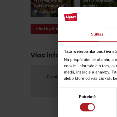
poklad? Nájdi ho s
ktoré musíte na
verzus rozpálený
Liptove ochutnať
panelák
Liptov Region Card!
región Liptov
región Liptov
VŠETKY ČLÁNKY
všetky články
Súhlas
Táto webstránka používa sú
Viac informácií o Liptov re
Na prispôsobenie obsahu a r
cookie. Informácie o tom, ak
VŠETKY ČLÁNKY
médií, inzercie a analýzy. Tí
Prosím, pre zobrazenie videa,
akce
alebo ktoré od vás získali, ke
marketing.
Počasie a kamery
Výber
Potrebné
súhlasu
podľa veku detí