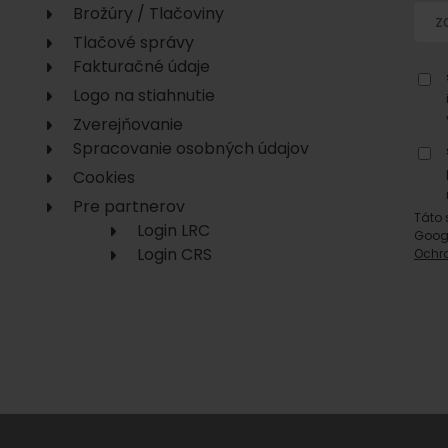
No data found for this source.
Brožúry / Tlačoviny
Tlačové správy
Fakturačné údaje
Logo na stiahnutie
Zverejňovanie
Spracovanie osobných údajov
Cookies
Pre partnerov
No data found for this source.
No data
Táto 
Login LRC
Goog
Login CRS
Ochr
No data found for this source.