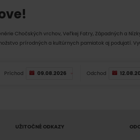
Liptovské tradície
Pramene a vodopád
tove!
cenérie Chočských vrchov, Veľkej Fatry, Západných a Nízky
množstvo prírodných a kultúrnych pamiatok aj podujatí. Vy
Príchod
Odchod
TOVA
UŽITOČNÉ ODKAZY
ODO