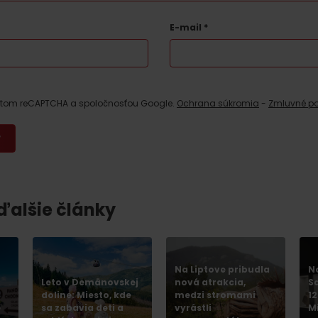
E-mail
*
estom reCAPTCHA a spoločnosťou Google.
Ochrana súkromia
-
Zmluvné p
Kde sa nachádza
Voda, sneh a aktivit
 ďalšie články
poklad? Nájdi ho s
Liptov Region Card!
d for this source.
Na Liptove pribudla
N
Leto v Demänovskej
nová atrakcia,
S
doline: Miesto, kde
medzi stromami
1
Voda, sneh a aktivit
e
sa zabavia deti a
vyrástli
M