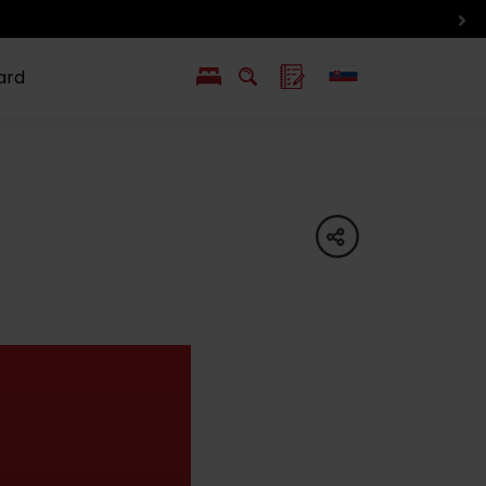
ard
EN
PL
ý
y s Liptov Region Card
Chute a život
Liptova
share