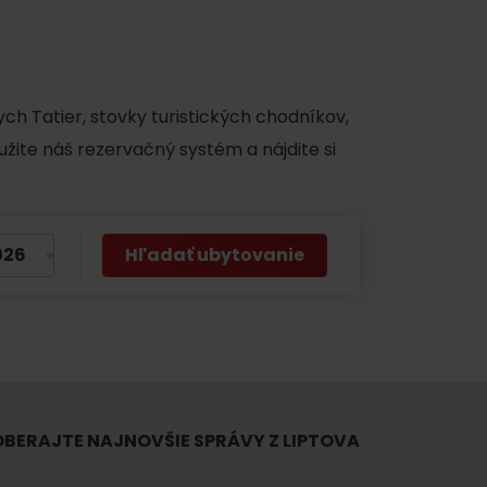
y
ch Tatier, stovky turistických chodníkov,
užite náš rezervačný systém a nájdite si
Hľadať ubytovanie
BERAJTE NAJNOVŠIE SPRÁVY Z LIPTOVA