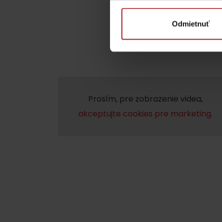
ZOZNAM ATRAKCII PRE DETI
Odmietnuť
KAMERY
Prosím, pre zobrazenie videa,
akceptujte cookies pre marketing.
Múzeum liptovskej
dediny v Pribyline
O značke Produkt Liptova
ZOZNAM PRODUKTOV LIPTOVA