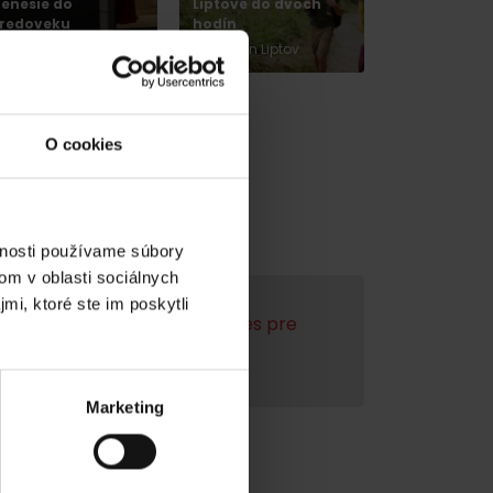
renesie do
Liptove do dvoch
tredoveku
hodín
Liptovský Mikuláš
región Liptov
O cookies
vnosti používame súbory
om v oblasti sociálnych
mi, ktoré ste im poskytli
enie videa,
akceptujte cookies pre
marketing.
Marketing