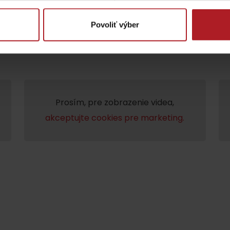
Povoliť výber
Prosím, pre zobrazenie videa,
akceptujte cookies pre marketing.
Lúčanský vodopád
Aquapark Tatralan
Kde kúpiť
Spolupráca