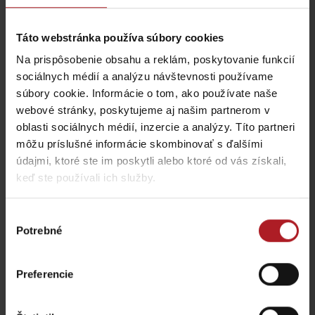
Liptovský Mikuláš
región Liptov
Táto webstránka používa súbory cookies
všetky články
Na prispôsobenie obsahu a reklám, poskytovanie funkcií
sociálnych médií a analýzu návštevnosti používame
súbory cookie. Informácie o tom, ako používate naše
Viac informácií o Liptov region karte aj v
webové stránky, poskytujeme aj našim partnerom v
našich Liptov News
oblasti sociálnych médií, inzercie a analýzy. Títo partneri
môžu príslušné informácie skombinovať s ďalšími
údajmi, ktoré ste im poskytli alebo ktoré od vás získali,
Prosím, pre zobrazenie videa,
akceptujte cookies pre
keď ste používali ich služby.
marketing.
Výber
Potrebné
súhlasu
Preferencie