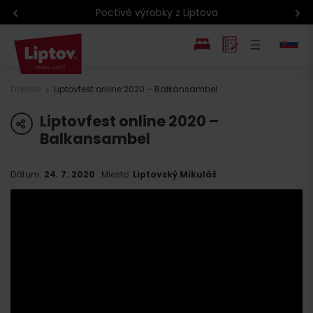
Poctivé výrobky z Liptova
EN
Domov
Liptovfest online 2020 – Balkansambel
PL
Liptovfest online 2020 –
share
Balkansambel
Dátum:
24. 7. 2020
Miesto:
Liptovský Mikuláš