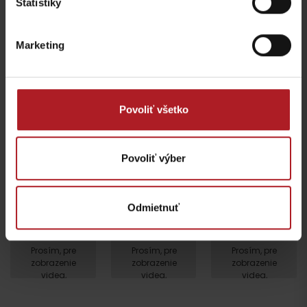
Štatistiky
Marketing
Prosím, pre zobrazenie videa,
akceptujte cookies pre
marketing.
Povoliť všetko
Povoliť výber
Odmietnuť
Prosím, pre
Prosím, pre
Prosím, pre
zobrazenie
zobrazenie
zobrazenie
Odchod
videa,
videa,
videa,
akceptujte
akceptujte
akceptujte
cookies
cookies
cookies