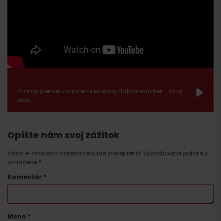
Priamy prenos z koncertu skupiny Balkansambel .. čítaj
viac
Opíšte nám svoj zážitok
Vaša e-mailová adresa nebude zverejnená.
Vyžadované polia sú
označené
*
Komentár
*
Meno
*