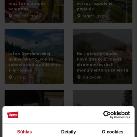
musíte na Liptove
verzus rozpálený
ochutnať
panelák
región Liptov
región Liptov
Leto v Demänovskej
Na Liptove pribudla
doline: Miesto, kde sa
nová atrakcia, medzi
zabavia deti a oddýchnu
stromami vyrástli
Príchod
si aj rodičia
monumentálne zvieratá
Jasná
Iné lokality
Nová výstava Sanctus
Nicolaus 1286 v
Najkrajšie rodinné
Liptovskom Mikuláši vás
prechádzky na Liptove
prenesie do stredoveku
do dvoch hodín
Súhlas
Detaily
O cookies